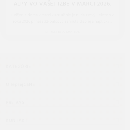
ALPY VO VAŠEJ IZBE V MARCI 2026.
Cvičenie doma v marci 2026 už nie je nuda. Nový Peloton v
roku 2026 prináša 32-palcový zahnutý displej a haptický ...
REDAKCIA 27.Mar.2026
KATEGÓRIE
O lepšejCENE
PRE VÁS
KONTAKT