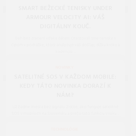
SMART BEŽECKÉ TENISKY UNDER
ARMOUR VELOCITY AI: VÁŠ
DIGITÁLNY KOUČ.
Beh bez zranení vďaka dátam. Otestovali sme tenisky s
čipom v podrážke, ktorý analyzuje váš došľap, dĺžku kroku a
kadenciu. ...
REDAKCIA 27.Mar.2026
NOVINKY
SATELITNÉ SOS V KAŽDOM MOBILE:
KEDY TÁTO NOVINKA DORAZÍ K
NÁM?
Už žiadne miesta bez signálu. Zistite, ako funguje satelitné
SOS v mobiloch na Slovensku a prečo túto funkciu v roku ...
REDAKCIA 27.Mar.2026
TECHNOLÓGIE