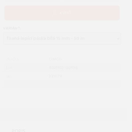
KÚPIŤ
VARIANT:
CIMCO
ZNAČKA:
4021103100936
EAN:
321078
SKU:
:
POPIS