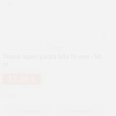
Cimco
Tkaná lepící páska bílá 15 mm - 50
m
17.39 €
...VIAC...
OBĽÚBENÉ
POROVNAŤ