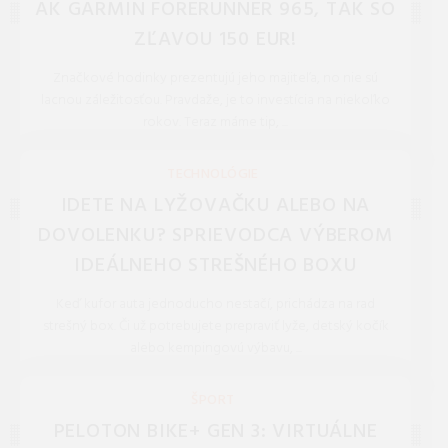
AK GARMIN FORERUNNER 965, TAK SO
ZĽAVOU 150 EUR!
Značkové hodinky prezentujú jeho majiteľa, no nie sú
lacnou záležitosťou. Pravdaže, je to investícia na niekoľko
rokov. Teraz máme tip, ...
REDAKCIA 16.Jan.2026
TECHNOLÓGIE
IDETE NA LYŽOVAČKU ALEBO NA
DOVOLENKU? SPRIEVODCA VÝBEROM
IDEÁLNEHO STREŠNÉHO BOXU
Keď kufor auta jednoducho nestačí, prichádza na rad
strešný box. Či už potrebujete prepraviť lyže, detský kočík
alebo kempingovú výbavu, ...
REDAKCIA 16.Jan.2026
ŠPORT
PELOTON BIKE+ GEN 3: VIRTUÁLNE