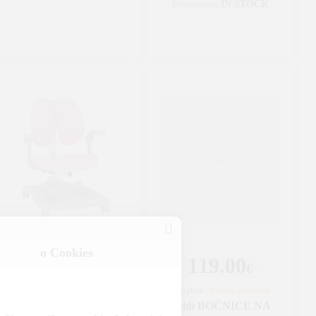
IN STOCK
Dostupnost
o Cookies
99.00
119.00
€
€
Detský nábytok
|
Detské stoličky a
Nábytok
|
Detský nábytok
stolčeky
Paidi BOČNICE NA