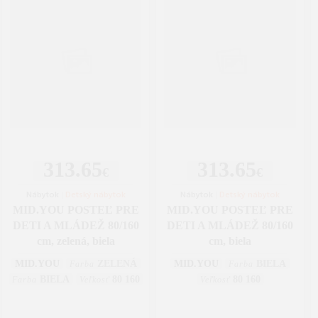
313.65
313.65
€
€
Nábytok
|
Detský nábytok
Nábytok
|
Detský nábytok
MID.YOU POSTEĽ PRE
MID.YOU POSTEĽ PRE
DETI A MLÁDEŽ 80/160
DETI A MLÁDEŽ 80/160
cm, zelená, biela
cm, biela
MID.YOU
ZELENÁ
MID.YOU
BIELA
Farba
Farba
BIELA
80 160
80 160
Farba
Veľkosť
Veľkosť