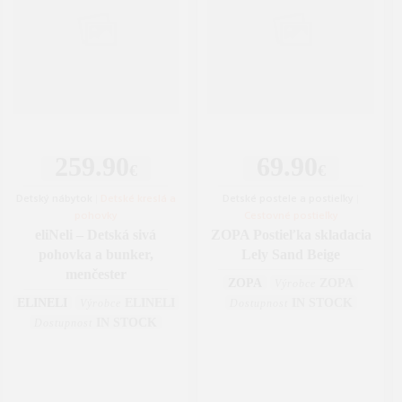
259.90
69.90
€
€
Detský nábytok
|
Detské kreslá a
Detské postele a postieľky
|
pohovky
Cestovné postieľky
eliNeli – Detská sivá
ZOPA Postieľka skladacia
pohovka a bunker,
Lely Sand Beige
menčester
ZOPA
ZOPA
Výrobce
ELINELI
ELINELI
IN STOCK
Výrobce
Dostupnost
IN STOCK
Dostupnost