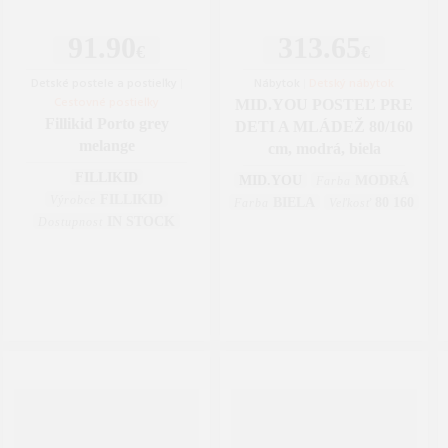
91.90
313.65
€
€
Detské postele a postieľky
|
Nábytok
|
Detský nábytok
Cestovné postieľky
MID.YOU POSTEĽ PRE
Fillikid Porto grey
DETI A MLÁDEŽ 80/160
melange
cm, modrá, biela
FILLIKID
MID.YOU
MODRÁ
Farba
FILLIKID
Výrobce
BIELA
80 160
Farba
Veľkosť
IN STOCK
Dostupnost