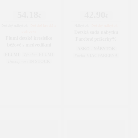
54.18
42.90
€
€
Detský nábytok
|
Detské kreslá a
Nábytok
|
Detský nábytok
pohovky
Detská sada nábytku
Flumi detské kresielko
Farebné príšerky%
béžové s medvedíkmi
ASKO - NÁBYTOK
FLUMI
FLUMI
Výrobce
VIACFAREBNÁ
Farba
IN STOCK
Dostupnost