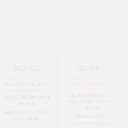
262.65
48.90
€
€
Nábytok
|
Detský nábytok
Detské postele a postieľky
|
Príslušenstvo a doplnky k
MID.YOU POSTEĽ S
postieľkam
ÚLOŽNÝM
KINDERKRAFT
PRIESTOROM, 90/200
Postieľka detská 3 v 1
cm biela
Lovi Gray
MID.YOU
BIELA
Farba
KINDERKRAFT
90 200
Veľkosť
KINDERKRAFT
Výrobce