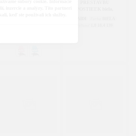
oužívame súbory cookie. Informácie
Rastúca stolička s
PRESTAVBU
, inzercie a analýzy. Títo partneri
podnožou, sivá/ružová,
POSTIEĽK biela,
li, keď ste používali ich služby.
TEJLA
PAIDI
BIELA
Farba
KONDELA
RUŽOVÁ
Farba
1,8 18,4 139
Veľkosť
KOV
Material
11.80
Hmotnost