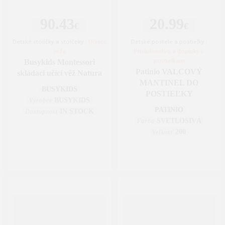
90.43
20.99
€
€
Detské stoličky a stolčeky
|
Učiace
Detské postele a postieľky
|
veže
Príslušenstvo a doplnky k
postieľkam
Busykids Montessori
Patinio VALCOVÝ
skládací učící věž Natura
MANTINEL DO
BUSYKIDS
POSTIEĽKY
BUSYKIDS
Výrobce
PATINIO
IN STOCK
Dostupnost
SVETLOSIVÁ
Farba
200
Veľkosť