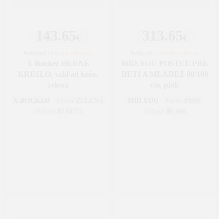
143.65
313.65
€
€
Nábytok
|
Detský nábytok
Nábytok
|
Detský nábytok
X Rocker HERNÉ
MID.YOU POSTEĽ PRE
KRESLO, vzhľad kože,
DETI A MLÁDEŽ 80/160
zelená
cm, pink
X ROCKER
ZELENÁ
MID.YOU
PINK
Farba
Farba
42 64 75
80 160
Veľkosť
Veľkosť