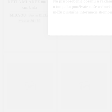
Na prispôsobenie obsahu a reklám,
DETI A MLÁDEŽ 80/160
PODLAHOVÁ POSTEĽ
o tom, ako používate naše webové s
cm, biela
90/200 cm,
môžu príslušné informácie skombinov
MID.YOU
BIELA
MID.YOU
MEDOVÁ
Farba
Farba
80 160
90 200
Veľkosť
Veľkosť