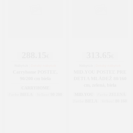
288.15
313.65
€
€
Nábytok
|
Detský nábytok
Nábytok
|
Detský nábytok
Carryhome POSTEĽ,
MID.YOU POSTEĽ PRE
90/200 cm biela
DETI A MLÁDEŽ 80/160
cm, zelená, biela
CARRYHOME
BIELA
90 200
MID.YOU
ZELENÁ
Farba
Veľkosť
Farba
BIELA
80 160
Farba
Veľkosť