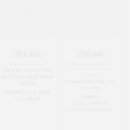
381.65
336.64
€
€
Nábytok
|
Detský nábytok
Detské postele a postieľky
|
Príslušenstvo a doplnky k
MID.YOU POSTEĽ PRE
postieľkam
DETI A MLÁDEŽ 80/180
Lionelo Thomi Plus Grey
cm, biela
Concrete
MID.YOU
BIELA
Farba
LIONELO
80 180
Veľkosť
LIONELO
Výrobce
IN STOCK
Dostupnost