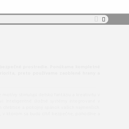
 bezpečné prostredie.
Ponúkame kompletné
riorita, preto používame zaoblené hrany a
motívy stimulujú detskú fantáziu a kreativitu v
. Inteligentné úložné systémy integrované v
 chrbtice a pokojný spánok vašich najmenších.
, v ktorom sa budú cítiť bezpečne, pohodlne a