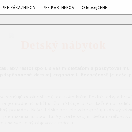
PRE ZÁKAZNÍKOV
PRE PARTNEROV
O lepšejCENE
Detský nábytok
 tak, aby rástol spolu s vaším dieťaťom a poskytoval mu
ú prispôsobené detskej ergonómii.
Bezpečnosť je naša p
 zaručujú odolnosť voči detským hrám. Pestré farby a hravé 
na jednoduchú údržbu, čo uľahčuje prácu každému rodičovi
bný poriadok. Naše detské postele zabezpečujú zdravý vývin
 pre maximálnu stabilitu. Vytvorte svojim deťom kráľovstvo
bu na svet plný objavov a radosti.