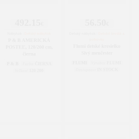
492.15
56.50
€
€
Nábytok
|
Detský nábytok
Detský nábytok
|
Detské kreslá a
pohovky
P & B AMERICKÁ
Flumi detské kresielko
POSTEĽ, 120/200 cm,
Sivý menčester
čierna
FLUMI
FLUMI
Výrobce
P & B
ČIERNA
Farba
IN STOCK
Dostupnost
120 200
Veľkosť