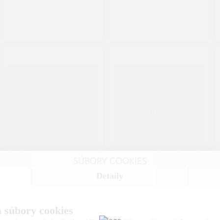
SÚBORY COOKIES
Detaily
20.96
118.15
€
€
Detské postele a postieľky
|
Nábytok
|
Detský nábytok
 súbory cookies
Príslušenstvo a doplnky k
MID.YOU OTOČNÁ