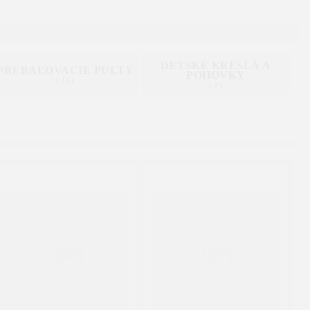
DETSKÉ KRESLÁ A
PREBAĽOVACIE PULTY
POHOVKY
(
13
)
(
4
)