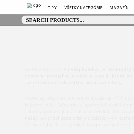
TIPY
VŠETKY KATEGÓRIE
MAGAZÍN
Detský nábytok
v našej kolekcii je navrhnutý
zostavy, postieľky, stolíky a kreslá, ktoré s
certifikované, zdravotne nezávadné laky.
Materiály ako masívne drevo a kvalitné MDF dosky
každom veku. Nábytok je navrhnutý s ohľadom 
nábytku pomáhajú udržiavať v detskej izbe potre
Každý kus prechádza prísnymi záťažovými testami
šťastne. Objavte nábytok, ktorý premení detskú iz