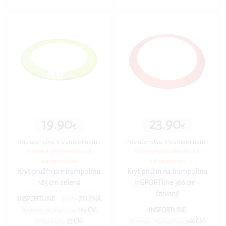
19.90
23.90
€
€
Príslušenstvo k trampolínam
|
Príslušenstvo k trampolínam
|
Ostatné príslušenstvo k
Ostatné príslušenstvo k
trampolínam
trampolínam
Kryt pružín pre trampolínu
Kryt pružín na trampolínu
183 cm zelená
inSPORTline 366 cm -
červený
INSPORTLINE
ZELENÁ
Farba
183 CM
INSPORTLINE
Priemer trampolíny
22 CM
366 CM
šírka krytu
Priemer trampolíny