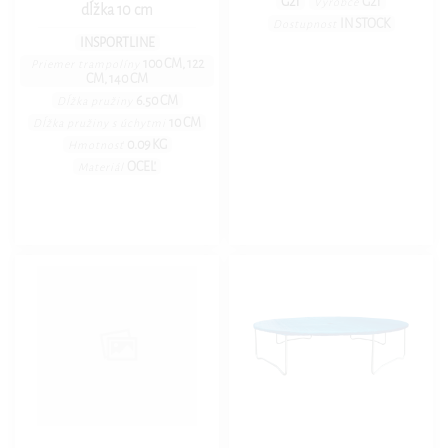
G21
G21
Výrobce
dĺžka 10 cm
IN STOCK
Dostupnost
INSPORTLINE
100 CM, 122
Priemer trampolíny
CM, 140 CM
6.50 CM
Dĺžka pružiny
10 CM
Dĺžka pružiny s úchytmi
0.09 KG
Hmotnosť
OCEĽ
Materiál