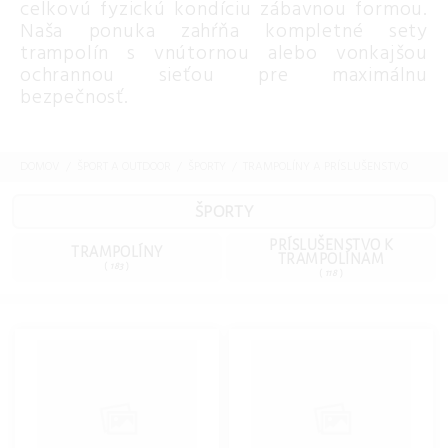
celkovú fyzickú kondíciu zábavnou formou.
Naša ponuka zahŕňa kompletné sety
trampolín s vnútornou alebo vonkajšou
ochrannou sieťou pre maximálnu
bezpečnosť.
DOMOV
ŠPORT A OUTDOOR
ŠPORTY
TRAMPOLÍNY A PRÍSLUŠENSTVO
ŠPORTY
PRÍSLUŠENSTVO K
TRAMPOLÍNY
TRAMPOLÍNAM
(
183
)
(
118
)