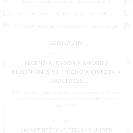
Bohatý výber jedla a nápojov pre každodenné aj
nenájdete, čo hľadáte, neváhajte nám napísať – radi vám
Bývanie a doplnky
slávnostné príležitosti. Kvalitné potraviny, nealkoholické
pomôžeme!
nápoje a výberový alkohol na jednom mieste.
Všetko pre bývanie a doplnky do domácnosti. Nábytok,
Hračky
dekorácie, sanita a osvetlenie pre váš moderný a útulný
domov.
Široký sortiment kvalitných a bezpečných hračiek pre deti
každého veku. Stavebnice, bábiky, autíčka i edukačné
hračky od popredných značiek.
MAGAZÍN
NOVINKY, TECHNOLÓGIE, BLOG
RECENZIE A TESTY
RECENZIA: DYSON AIR-PURIFY
HEADPHONES V3 – TICHO A ČISTOTA V
MARCI 2026.
Tretia generácia slúchadiel od Dysonu v marci 2026 konečne
vyzerá civilne. Otestovali sme ich schopnosť filtrovať peľ v
marci 2026 ...
REDAKCIA 27.Mar.2026
ŠPORT
SMART BEŽECKÉ TENISKY UNDER