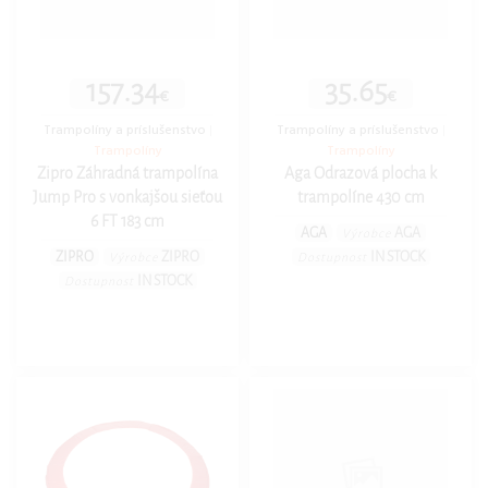
157.34
35.65
€
€
Trampolíny a príslušenstvo
|
Trampolíny a príslušenstvo
|
Trampolíny
Trampolíny
Zipro Záhradná trampolína
Aga Odrazová plocha k
Jump Pro s vonkajšou sieťou
trampolíne 430 cm
6 FT 183 cm
AGA
AGA
Výrobce
ZIPRO
ZIPRO
IN STOCK
Výrobce
Dostupnost
IN STOCK
Dostupnost