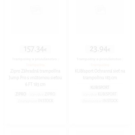
157.34
23.94
€
€
Trampolíny a príslušenstvo
|
Trampolíny a príslušenstvo
|
Trampolíny
Trampolíny
Zipro Záhradná trampolína
KUBIsport Ochranná sieť na
Jump Pro s vnútornou sieťou
trampolínu 183 cm
6 FT 183 cm
KUBISPORT
ZIPRO
ZIPRO
KUBISPORT
Výrobce
Výrobce
IN STOCK
IN STOCK
Dostupnost
Dostupnost