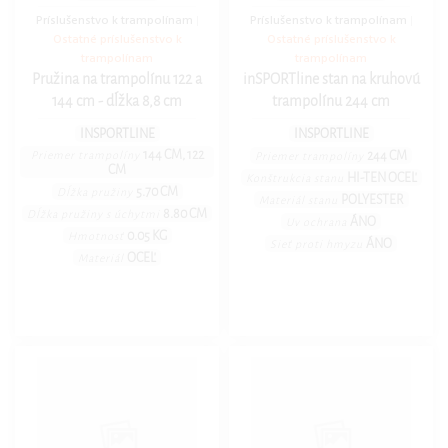
Príslušenstvo k trampolínam
|
Príslušenstvo k trampolínam
|
Ostatné príslušenstvo k
Ostatné príslušenstvo k
trampolínam
trampolínam
Pružina na trampolínu 122 a
inSPORTline stan na kruhovú
144 cm - dĺžka 8,8 cm
trampolínu 244 cm
INSPORTLINE
INSPORTLINE
144 CM, 122
244 CM
Priemer trampolíny
Priemer trampolíny
CM
HI-TEN OCEĽ
Konštrukcia stanu
5.70 CM
Dĺžka pružiny
POLYESTER
Materiál stanu
8.80 CM
Dĺžka pružiny s úchytmi
ÁNO
Uv ochrana
0.05 KG
Hmotnosť
ÁNO
Sieť proti hmyzu
OCEĽ
Materiál