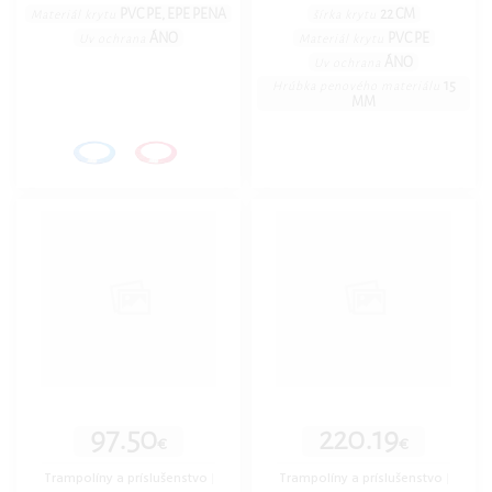
PVC PE, EPE PENA
22 CM
Materiál krytu
šírka krytu
ÁNO
PVC PE
Uv ochrana
Materiál krytu
ÁNO
Uv ochrana
15
Hrúbka penového materiálu
MM
97.50
220.19
€
€
Trampolíny a príslušenstvo
|
Trampolíny a príslušenstvo
|