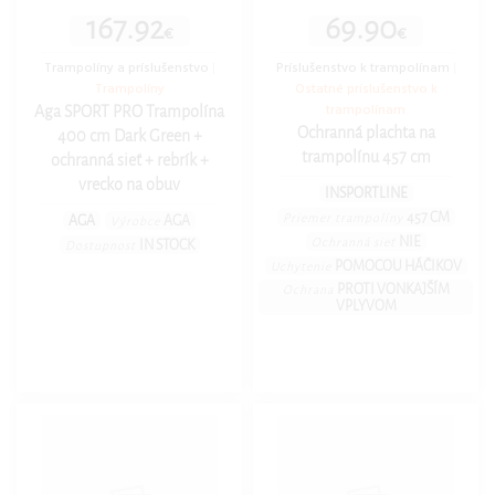
167.92
69.90
€
€
Trampolíny a príslušenstvo
|
Príslušenstvo k trampolínam
|
Trampolíny
Ostatné príslušenstvo k
trampolínam
Aga SPORT PRO Trampolína
Ochranná plachta na
400 cm Dark Green +
trampolínu 457 cm
ochranná sieť + rebrík +
vrecko na obuv
INSPORTLINE
457 CM
Priemer trampolíny
AGA
AGA
Výrobce
NIE
Ochranná sieť
IN STOCK
Dostupnost
POMOCOU HÁČIKOV
Uchytenie
PROTI VONKAJŠÍM
Ochrana
VPLYVOM