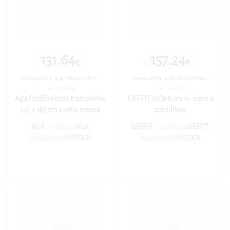
131.64
157.24
€
€
Trampolíny a príslušenstvo
|
Trampolíny a príslušenstvo
|
Trampolíny
Trampolíny
Aga Obdĺžniková trampolína
LIFEFIT 12/366 cm vr. siete a
122 × 183 cm svetlo zelená
schodíkov
AGA
AGA
LIFEFIT
LIFEFIT®
Výrobce
Výrobce
IN STOCK
IN STOCK
Dostupnost
Dostupnost