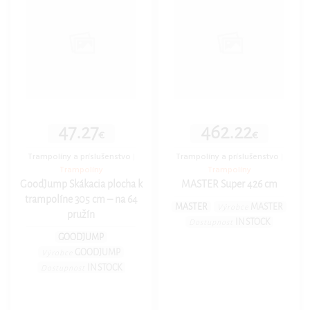
47.27
462.22
€
€
Trampolíny a príslušenstvo
|
Trampolíny a príslušenstvo
|
Trampolíny
Trampolíny
GoodJump Skákacia plocha k
MASTER Super 426 cm
trampolíne 305 cm – na 64
MASTER
MASTER
Výrobce
pružín
IN STOCK
Dostupnost
GOODJUMP
GOODJUMP
Výrobce
IN STOCK
Dostupnost