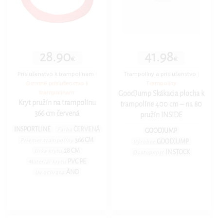
28.90
41.98
€
€
Príslušenstvo k trampolínam
|
Trampolíny a príslušenstvo
|
Ostatné príslušenstvo k
Trampolíny
trampolínam
GoodJump Skákacia plocha k
Kryt pružín na trampolínu
trampolíne 400 cm – na 80
366 cm červená
pružín INSIDE
INSPORTLINE
ČERVENÁ
Farba
GOODJUMP
366 CM
Priemer trampolíny
GOODJUMP
Výrobce
28 CM
šírka krytu
IN STOCK
Dostupnost
PVC PE
Materiál krytu
ÁNO
Uv ochrana