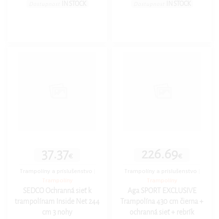
IN STOCK
IN STOCK
Dostupnost
Dostupnost
37.37
226.69
€
€
Trampolíny a príslušenstvo
|
Trampolíny a príslušenstvo
|
Trampolíny
Trampolíny
SEDCO Ochranná sieť k
Aga SPORT EXCLUSIVE
trampolínam Inside Net 244
Trampolína 430 cm čierna +
cm 3 nohy
ochranná sieť + rebrík