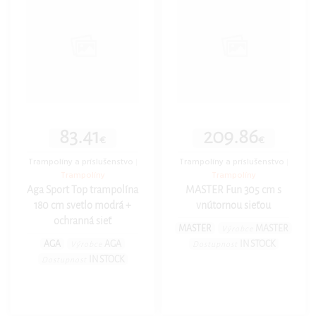
83.41
209.86
€
€
Trampolíny a príslušenstvo
|
Trampolíny a príslušenstvo
|
Trampolíny
Trampolíny
Aga Sport Top trampolína
MASTER Fun 305 cm s
180 cm svetlo modrá +
vnútornou sieťou
ochranná sieť
MASTER
MASTER
Výrobce
AGA
AGA
IN STOCK
Výrobce
Dostupnost
IN STOCK
Dostupnost