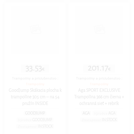
33.53
201.17
€
€
Trampolíny a príslušenstvo
|
Trampolíny a príslušenstvo
|
Trampolíny
Trampolíny
GoodJump Skákacia plocha k
Aga SPORT EXCLUSIVE
trampolíne 305 cm – na 54
Trampolína 366 cm čierna +
pružín INSIDE
ochranná sieť + rebrík
GOODJUMP
AGA
AGA
Výrobce
GOODJUMP
IN STOCK
Výrobce
Dostupnost
IN STOCK
Dostupnost