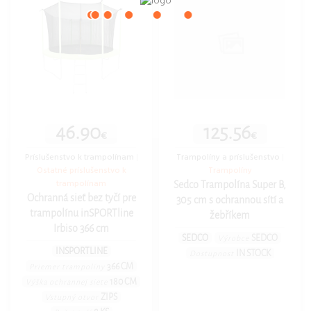
46.90
125.56
€
€
Príslušenstvo k trampolínam
|
Trampolíny a príslušenstvo
|
Ostatné príslušenstvo k
Trampolíny
trampolínam
Sedco Trampolína Super B,
Ochranná sieť bez tyčí pre
305 cm s ochrannou sítí a
trampolínu inSPORTline
žebříkem
Irbiso 366 cm
SEDCO
SEDCO
Výrobce
INSPORTLINE
IN STOCK
Dostupnost
366 CM
Priemer trampolíny
180 CM
Výška ochrannej siete
ZIPS
Vstupný otvor