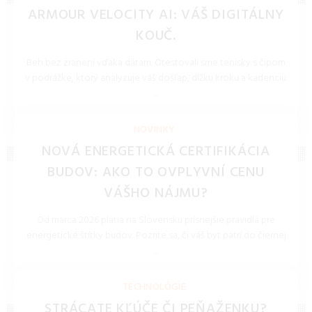
ARMOUR VELOCITY AI: VÁŠ DIGITÁLNY
KOUČ.
Beh bez zranení vďaka dátam. Otestovali sme tenisky s čipom
v podrážke, ktorý analyzuje váš došľap, dĺžku kroku a kadenciu.
...
REDAKCIA 27.Mar.2026
NOVINKY
NOVÁ ENERGETICKÁ CERTIFIKÁCIA
BUDOV: AKO TO OVPLYVNÍ CENU
VÁŠHO NÁJMU?
Od marca 2026 platia na Slovensku prísnejšie pravidlá pre
energetické štítky budov. Pozrite sa, či váš byt patrí do čiernej
...
REDAKCIA 27.Mar.2026
TECHNOLÓGIE
STRÁCATE KĽÚČE ČI PEŇAŽENKU?