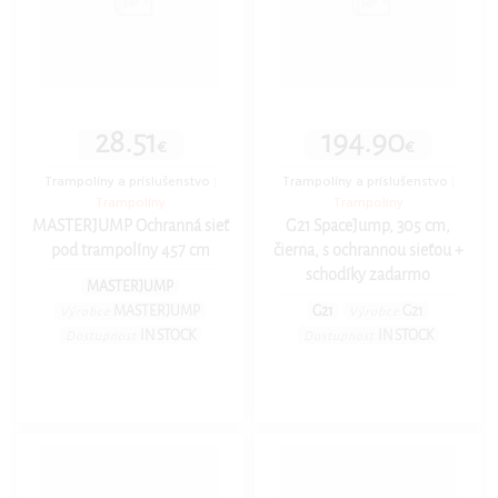
28.51
194.90
€
€
Trampolíny a príslušenstvo
|
Trampolíny a príslušenstvo
|
Trampolíny
Trampolíny
MASTERJUMP Ochranná sieť
G21 SpaceJump, 305 cm,
pod trampolíny 457 cm
čierna, s ochrannou sieťou +
schodíky zadarmo
MASTERJUMP
MASTERJUMP
G21
G21
Výrobce
Výrobce
IN STOCK
IN STOCK
Dostupnost
Dostupnost