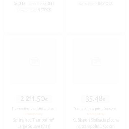
SEDCO
SEDCO
IN STOCK
Výrobce
Dostupnost
IN STOCK
Dostupnost
2 211.50
35.48
€
€
Trampolíny a príslušenstvo
|
Trampolíny a príslušenstvo
|
Trampolíny
Trampolíny
Springfree Trampoline®
KUBIsport Skákacia plocha
Large Square (S113)
na trampolínu 366 cm