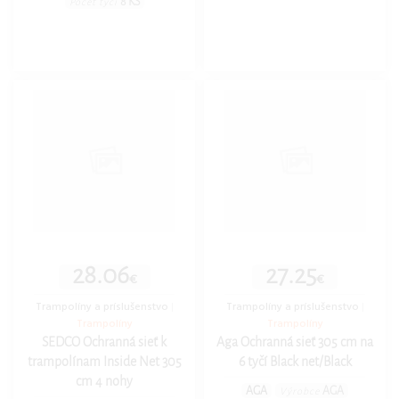
8 KS
Počet tyčí
28.06
27.25
€
€
Trampolíny a príslušenstvo
|
Trampolíny a príslušenstvo
|
Trampolíny
Trampolíny
SEDCO Ochranná sieť k
Aga Ochranná sieť 305 cm na
trampolínam Inside Net 305
6 tyčí Black net/Black
cm 4 nohy
AGA
AGA
Výrobce