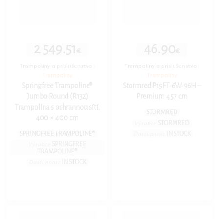
2 549.51
46.90
€
€
Trampolíny a príslušenstvo
|
Trampolíny a príslušenstvo
|
Trampolíny
Trampolíny
Springfree Trampoline®
Stormred P15FT-6W-96H –
Jumbo Round (R132)
Premium 457 cm
Trampolína s ochrannou sítí,
STORMRED
400 × 400 cm
STORMRED
Výrobce
SPRINGFREE TRAMPOLINE®
IN STOCK
Dostupnost
SPRINGFREE
Výrobce
TRAMPOLINE®
IN STOCK
Dostupnost