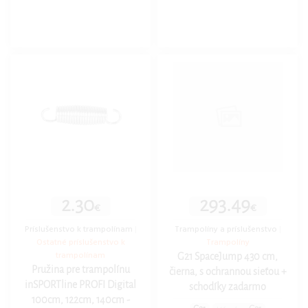
2.30
293.49
€
€
Príslušenstvo k trampolínam
|
Trampolíny a príslušenstvo
|
Ostatné príslušenstvo k
Trampolíny
trampolínam
G21 SpaceJump 430 cm,
Pružina pre trampolínu
čierna, s ochrannou sieťou +
inSPORTline PROFI Digital
schodíky zadarmo
100cm, 122cm, 140cm -