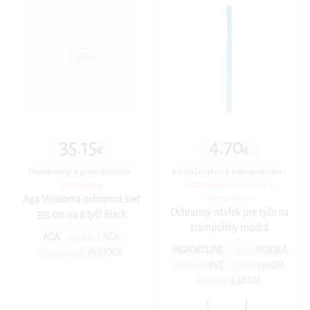
35.15
4.70
€
€
Trampolíny a príslušenstvo
|
Príslušenstvo k trampolínam
|
Trampolíny
Ostatné príslušenstvo k
trampolínam
Aga Vnútorná ochranná sieť
Ochranný návlek pre tyče na
335 cm na 8 tyčí Black
trampolíny modrá
AGA
AGA
Výrobce
INSPORTLINE
MODRÁ
Farba
IN STOCK
Dostupnost
PVC
190 CM
Materiál
Výška
4.50 CM
Priemer