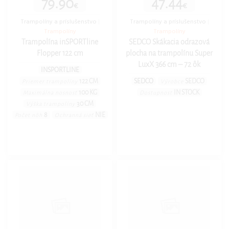
79.90
47.44
€
€
Trampolíny a príslušenstvo
|
Trampolíny a príslušenstvo
|
Trampolíny
Trampolíny
Trampolína inSPORTline
SEDCO Skákacia odrazová
Flopper 122 cm
plocha na trampolínu Super
LuxX 366 cm – 72 ôk
INSPORTLINE
122 CM
SEDCO
SEDCO
Priemer trampolíny
Výrobce
100 KG
IN STOCK
Maximálna nosnosť
Dostupnost
30 CM
Výška trampolíny
8
NIE
Počet nôh
Ochranná sieť