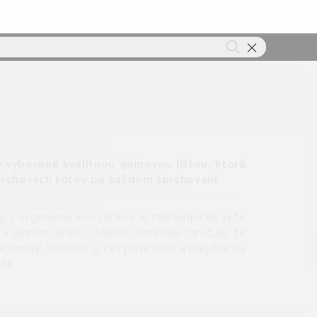
ú vybavené kvalitnou gumovou lištou, ktorá
 sprchových kútov po každom sprchovaní.
ly s ergonomickou rúčkou aj teleskopické tyče
 v jednom kroku. Odolné materiály zaručujú, že
mžitý. Ušetrite si čas pri leštení a prejdite na
lá.