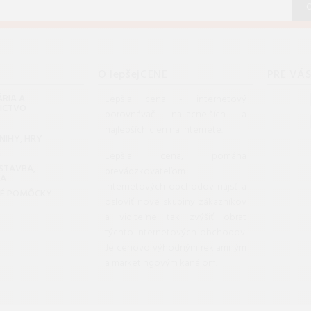
O lepšejCENE
PRE VÁ
RIA A
Lepšia cena - internetový
NICTVO
porovnávač najlacnejších a
najlepších cien na internete.
KNIHY, HRY
G
Lepšia cena, pomáha
 STAVBA,
prevádzkovateľom
DA
internetových obchodov nájsť a
KÉ POMÔCKY
osloviť nové skupiny zákazníkov
a viditeľne tak zvýšiť obrat
týchto internetových obchodov.
Je cenovo výhodným reklamným
a marketingovým kanálom.