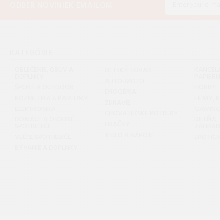
ODBER NOVINIEK EMAILOM
KATEGÓRIE
OBLEČENIE, OBUV A
KANCELÁ
DETSKÝ TOVAR
DOPLNKY
PAPIER
AUTO-MOTO
ŠPORT A OUTDOOR
HOBBY
DROGÉRIA
KOZMETIKA A PARFUMY
FILMY, 
ZDRAVIE
ELEKTRONIKA
GAMIN
CHOVATEĽSKÉ POTREBY
DOMÁCE A OSOBNÉ
DIELŇA,
HRAČKY
SPOTREBIČE
ZÁHRA
JEDLO A NÁPOJE
VEĽKÉ SPOTREBIČE
EROTIC
BÝVANIE A DOPLNKY