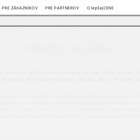
PRE ZÁKAZNÍKOV
PRE PARTNEROV
O lepšejCENE
Stierky na sklo
í okien so špičkovými stierkami na sklo.
Naše stierky s
dne šmuhy.
Sú ideálne na okná, zrkadlá, ale aj na steny
sádzanie vodného kameňa a uľahčuje údržbu. Ponúkame mode
ú stierku s návlekom z mikrovlákna pre umývanie a stieranie
ca so stierkou je rýchla, fyzicky nenáročná a výsledok je oka
okien. Vaša domácnosť bude žiariť cez dokonale priehľadné sk