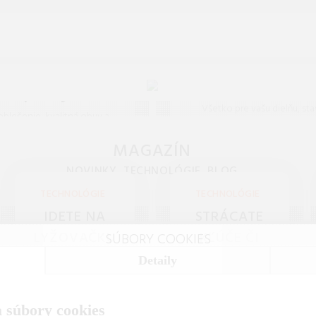
Dielňa, stavb
čenie, obuv a
záhrada
doplnky
Všetko pre vašu dielňu, sta
oblečenie, kvalitná obuv a
záhradu na jednom mieste. K
oplnky pre celú rodinu.
náradie, ochranné pomôcky a
MAGAZÍN
ajnovšie trendy a doprajte
pre profesionálov i domá
ortné kúsky na každý deň.
NOVINKY, TECHNOLÓGIE, BLOG
majstrov.
TECHNOLÓGIE
TECHNOLÓGIE
IDETE NA
STRÁCATE
LYŽOVAČKU
KĽÚČE ČI
SÚBORY COOKIES
ALEBO NA
PEŇAŽENKU?
Detaily
DOVOLENKU?
SPRIEVODCA
SPRIEVODCA
VÝBEROM
 súbory cookies