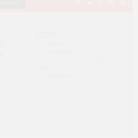
ODOBERAŤ
S
KONTAKT
ONLINEE s.r.o.
+421 948 190 358
PON-PIA 08:00 - 18:00 | SOB-NED 10:00 -
18:00
info@lepsiacena.sk