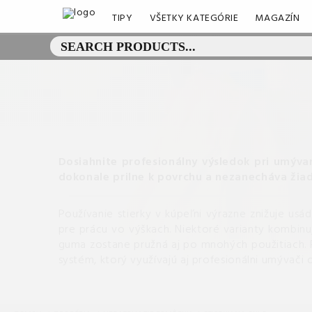
TIPY
VŠETKY KATEGÓRIE
MAGAZÍN
Dosiahnite profesionálny výsledok pri umývan
dokonale prilne k povrchu a nezanecháva žia
Používanie stierky v kúpeľni výrazne znižuje u
pre prácu vo výškach. Niektoré varianty kombinuj
guma zostane pružná aj po mnohých použitiach. Prá
systém, ktorý využívajú aj profesionálni umývači 