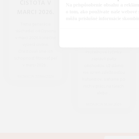
ČISTOTA V
AKO SPOZNAŤ
Na prispôsobenie obsahu a reklám,
MARCI 2026.
SKUTOČNE
o tom, ako používate naše webové s
môžu príslušné informácie skombinov
KVALITNÚ
Tretia generácia
PROTEÍNOVÚ
slúchadiel od Dysonu
v marci 2026 konečne
TYČINKU
vyzerá civilne.
Otestovali sme ich
Proteínové tyčinky
schopnosť filtrovať peľ
zaplavili pulty
v marci 2026 ...
obchodov. Už dávno
nie sú len záležitosťou
REDAKCIA 27.Mar.2026
kulturistov; siahame po
nich v práci, na túrach
alebo ...
REDAKCIA 16.Jan.2026