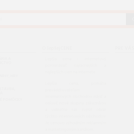
O lepšejCENE
PRE VÁ
RIA A
Lepšia cena - internetový
NICTVO
porovnávač najlacnejších a
najlepších cien na internete.
KNIHY, HRY
G
Lepšia cena, pomáha
 STAVBA,
prevádzkovateľom
DA
internetových obchodov nájsť a
KÉ POMÔCKY
osloviť nové skupiny zákazníkov
a viditeľne tak zvýšiť obrat
týchto internetových obchodov.
Je cenovo výhodným reklamným
a marketingovým kanálom.