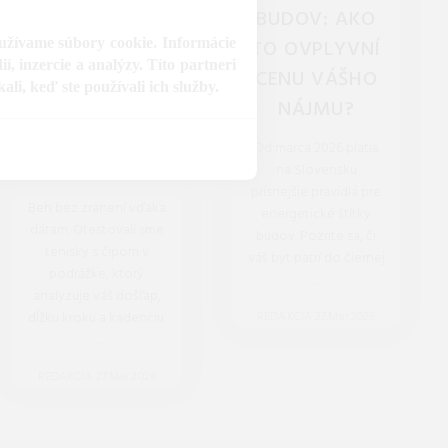
UNDER
BUDOV: AKO
oužívame súbory cookie. Informácie
ARMOUR
TO OVPLYVNÍ
, inzercie a analýzy. Títo partneri
VELOCITY AI:
CENU VÁŠHO
li, keď ste používali ich služby.
VÁŠ
NÁJMU?
DIGITÁLNY
Od marca 2026 platia
KOUČ.
na Slovensku
prísnejšie pravidlá pre
Beh bez zranení vďaka
energetické štítky
dátam. Otestovali sme
budov. Pozrite sa, či
tenisky s čipom v
váš byt patrí do čiernej
podrážke, ktorý
...
analyzuje váš došľap,
dĺžku kroku a kadenciu.
REDAKCIA 27.Mar.2026
...
REDAKCIA 27.Mar.2026