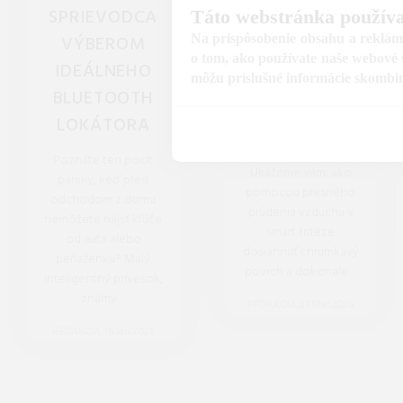
SPRIEVODCA
FRITÉZY:
Táto webstránka používa
Na prispôsobenie obsahu a reklám,
VÝBEROM
TEKUTÉ VNÚTRO
o tom, ako používate naše webové s
IDEÁLNEHO
VĎAKA AI
môžu príslušné informácie skombinov
BLUETOOTH
SENZORU.
LOKÁTORA
Lávový koláčik je
postrachom cukrárov.
Poznáte ten pocit
Ukážeme vám, ako
paniky, keď pred
pomocou presného
odchodom z domu
prúdenia vzduchu v
nemôžete nájsť kľúče
smart fritéze
od auta alebo
dosiahnuť chrumkavý
peňaženku? Malý
povrch a dokonale ...
inteligentný prívesok,
známy ...
REDAKCIA 27.Mar.2026
REDAKCIA 16.Jan.2026