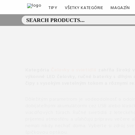
TIPY
VŠETKY KATEGÓRIE
MAGAZÍN
Kategória
Čelovky a svietidlá
zahŕňa široký v
výkonné LED čelovky, ručné baterky s dlhým 
čipy s vysokým svetelným tokom a rôznymi rež
Dôležitým parametrom je vodeodolnosť a odoln
dobíjateľnými akumulátormi cez USB alebo klasické
viacdňových túrach. Ručné svietidlá z leteckéh
príjemnú atmosféru a uľahčujú prípravu večere al
nemali nikdy nechať doma. Vyberte si zdroj sv
špičkovou optikou.