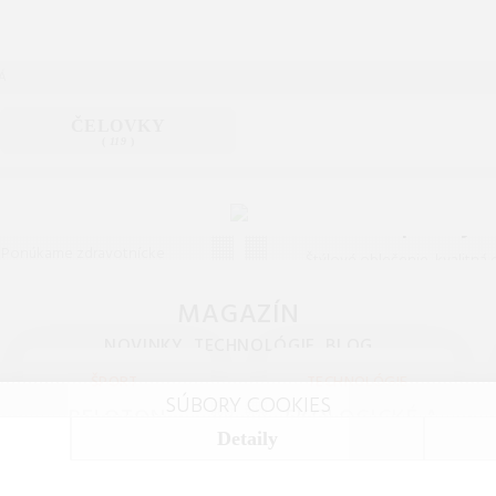
Á
ČELOVKY
(
119
)
Oblečenie, ob
Zdravie
doplnky
xná starostlivosť o vaše
. Ponúkame zdravotnícke
Štýlové oblečenie, kvalitná 
prístroje, vitamíny a lieky
módne doplnky pre celú ro
enciu aj liečbu. Všetko pre
MAGAZÍN
Objavte najnovšie trendy a d
vašu vitalitu.
si komfortné kúsky na každ
NOVINKY, TECHNOLÓGIE, BLOG
ŠPORT
TECHNOLÓGIE
SÚBORY COOKIES
PELOTON
EKOLOGICKÉ A
Detaily
BIKE+ GEN 3:
ÚSPORNÉ
VIRTUÁLNE
VYKUROVANIE: