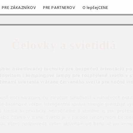
PRE ZÁKAZNÍKOV
PRE PARTNEROV
O lepšejCENE
Čelovky a svietidlá
ýber osvetľovacej techniky pre bezpečnú orientáciu po
dosvitom i kempingové lampy pre rozptýlené svetlo v s
imami svietenia vrátane červeného svetla pre nočné vid
osť voči nárazom, čo zaručuje funkčnosť v náročných out
 batériové verzie. Inteligentná správa energie predlžuje výd
o hliníka sú prakticky nezničiteľné a vhodné aj pre profe
ebo čítanie v stane. Svetlo je v prírode synonymom bezpečia
etla, ktorý zodpovedá vašim aktivitám od behu až po kemp