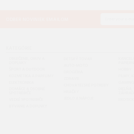
ODBER NOVINIEK EMAILOM
KATEGÓRIE
OBLEČENIE, OBUV A
KANCELÁ
DETSKÝ TOVAR
DOPLNKY
PAPIER
AUTO-MOTO
ŠPORT A OUTDOOR
HOBBY
DROGÉRIA
KOZMETIKA A PARFUMY
FILMY, 
ZDRAVIE
ELEKTRONIKA
GAMIN
CHOVATEĽSKÉ POTREBY
DOMÁCE A OSOBNÉ
DIELŇA,
HRAČKY
SPOTREBIČE
ZÁHRA
JEDLO A NÁPOJE
VEĽKÉ SPOTREBIČE
EROTIC
BÝVANIE A DOPLNKY