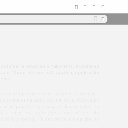
 zotmení a osvetlenie táboriska.
Ponúkame
tane.
Moderné svietidlá využívajú pokročilé
enie.
doorových podmienkach. Na výber sú modely s
rž svietenia na jedno nabitie, čo je kľúčové pri
sionálne použitie. Kempingové lampy vytvárajú
 a orientácie, preto by ste kvalitné svietidlo
ovanie s rodinou. Buďte pripravení na tmu so