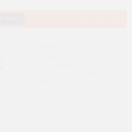
ODOBERAŤ
S
KONTAKT
ONLINEE s.r.o.
+421 948 190 358
PON-PIA 08:00 - 18:00 | SOB-NED 10:00 -
18:00
info@lepsiacena.sk