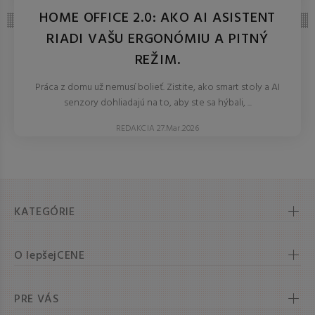
HOME OFFICE 2.0: AKO AI ASISTENT
RIADI VAŠU ERGONÓMIU A PITNÝ
REŽIM.
Práca z domu už nemusí bolieť. Zistite, ako smart stoly a AI
senzory dohliadajú na to, aby ste sa hýbali, ...
REDAKCIA 27.Mar.2026
KATEGÓRIE
O lepšejCENE
PRE VÁS