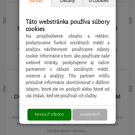
Súhlas
Detaily
o Cookies
REDAKCIA 27.Mar.2026
TECHNOLÓGIE
STRÁCATE KĽÚČE ČI PEŇAŽENKU?
Táto webstránka používa súbory
SPRIEVODCA VÝBEROM IDEÁLNEHO
cookies
BLUETOOTH LOKÁTORA
Na prispôsobenie obsahu a reklám,
poskytovanie funkcií sociálnych médií a
Poznáte ten pocit paniky, keď pred odchodom z domu
analýzu návštevnosti používame súbory
nemôžete nájsť kľúče od auta alebo peňaženku? Malý
cookie. Informácie o tom, ako používate naše
inteligentný prívesok, známy ...
webové stránky, poskytujeme aj našim
partnerom v oblasti sociálnych médií,
REDAKCIA 16.Jan.2026
inzercie a analýzy. Títo partneri môžu
TECHNOLÓGIE
príslušné informácie skombinovať s ďalšími
IDETE NA LYŽOVAČKU ALEBO NA
údajmi, ktoré ste im poskytli alebo ktoré od
DOVOLENKU? SPRIEVODCA VÝBEROM
vás získali, keď ste používali ich služby.
IDEÁLNEHO STREŠNÉHO BOXU
POVOLIŤ VŠETKO
ODMIETNUŤ
Keď kufor auta jednoducho nestačí, prichádza na rad strešný
box. Či už potrebujete prepraviť lyže, detský kočík alebo
kempingovú výbavu, ...