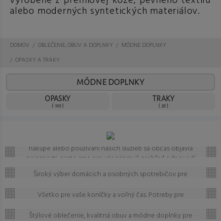
vyrobené z prémiovej kože, pevného textilu
alebo moderných syntetických materiálov.
DOMOV
OBLEČENIE, OBUV A DOPLNKY
MÓDNE DOPLNKY
OPASKY A TRAKY
MÓDNE DOPLNKY
OPASKY
TRAKY
(
123
)
(
35
)
Často kladené otázky (FAQ)
Máte otázku? Ste na správnom mieste.
Vieme, že pri
nákupe alebo používaní našich služieb sa občas objavia
nejasnosti, preto sme pre vás pripravili prehľad odpovedí
Domáce a osobné spotrebiče
na to, čo vás zaujíma najčastejšie. Ak tu predsa len
Široký výber domácich a osobných spotrebičov pre
nenájdete, čo hľadáte, neváhajte nám napísať – radi vám
Hobby
moderný životný štýl. Od kuchyne po kúpeľňu – nájdite
pomôžeme!
špičkovú kvalitu a dizajn za skvelé ceny.
Všetko pre vaše koníčky a voľný čas. Potreby pre
Oblečenie, obuv a doplnky
modelárov, umelcov, kutilov i zberateľov. Objavte svoju
vášeň s našou ponukou v kategórii Hobby.
Štýlové oblečenie, kvalitná obuv a módne doplnky pre