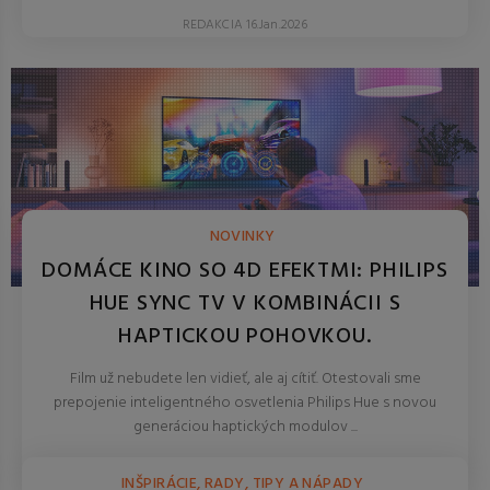
REDAKCIA 16.Jan.2026
NOVINKY
DOMÁCE KINO SO 4D EFEKTMI: PHILIPS
HUE SYNC TV V KOMBINÁCII S
HAPTICKOU POHOVKOU.
Film už nebudete len vidieť, ale aj cítiť. Otestovali sme
prepojenie inteligentného osvetlenia Philips Hue s novou
generáciou haptických modulov ...
REDAKCIA 27.Mar.2026
INŠPIRÁCIE, RADY, TIPY A NÁPADY