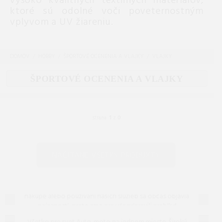
vysoko kvalitných textilných materiálov,
ktoré sú odolné voči poveternostným
vplyvom a UV žiareniu.
DOMOV
HOBBY
ŠPORTOVÉ OCENENIA A VLAJKY
VLAJKY
ŠPORTOVÉ OCENENIA A VLAJKY
strana:
1
z
0
NAČÍTANÉ VŠETKY PRODUKTY
Často kladené otázky (FAQ)
Máte otázku? Ste na správnom mieste.
Vieme, že pri
nákupe alebo používaní našich služieb sa občas objavia
nejasnosti, preto sme pre vás pripravili prehľad
Auto-moto
odpovedí na to, čo vás zaujíma najčastejšie. Ak tu