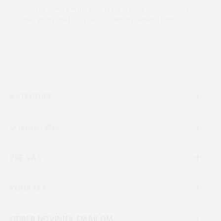
Cvičenie doma v marci 2026 už nie je nuda. Nový Peloton v
roku 2026 prináša 32-palcový zahnutý displej a haptický ...
REDAKCIA 27.Mar.2026
KATEGÓRIE
O lepšejCENE
PRE VÁS
KONTAKT
ODBER NOVINIEK EMAILOM