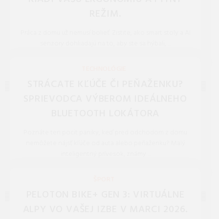
REŽIM.
Práca z domu už nemusí bolieť. Zistite, ako smart stoly a AI
senzory dohliadajú na to, aby ste sa hýbali, ...
REDAKCIA 27.Mar.2026
TECHNOLÓGIE
STRÁCATE KĽÚČE ČI PEŇAŽENKU?
SPRIEVODCA VÝBEROM IDEÁLNEHO
BLUETOOTH LOKÁTORA
Poznáte ten pocit paniky, keď pred odchodom z domu
nemôžete nájsť kľúče od auta alebo peňaženku? Malý
inteligentný prívesok, známy ...
REDAKCIA 16.Jan.2026
ŠPORT
PELOTON BIKE+ GEN 3: VIRTUÁLNE
ALPY VO VAŠEJ IZBE V MARCI 2026.