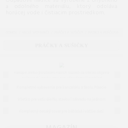
Odpadové hadice sú vyrobené z ohybného
a odolného materiálu, ktorý odoláva
horúcej vode i čistiacim prostriedkom.
DOMOV
VEĽKÉ SPOTREBIČE
PRÁČKY A SUŠIČKY
HADICE K PRÁČKAM
PRÁČKY A SUŠIČKY
Často kladené otázky (FAQ)
Máte otázku? Ste na správnom mieste.
Vieme, že pri
nákupe alebo používaní našich služieb sa občas objavia
nejasnosti, preto sme pre vás pripravili prehľad
Kancelária a papiernictvo
odpovedí na to, čo vás zaujíma najčastejšie. Ak tu
Kompletné vybavenie pre kanceláriu a školu. Písacie
predsa len nenájdete, čo hľadáte, neváhajte nám
Dielňa, stavba, záhrada
potreby, papiere, šanóny, kalkulačky a potreby na
napísať – radi vám pomôžeme!
archiváciu dokumentov v špičkovej kvalite.
Všetko pre vašu dielňu, stavbu i záhradu na jednom
Detský tovar
mieste. Kvalitné náradie, ochranné pomôcky a stroje pre
profesionálov i domácich majstrov.
Kompletný detský tovar pre bábätká i väčšie deti.
Bezpečné dojčenské potreby, hračky a doplnky pre
každodennú starostlivosť o dieťa.