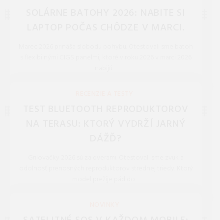
SOLÁRNE BATOHY 2026: NABITE SI
LAPTOP POČAS CHÔDZE V MARCI.
Marec 2026 prináša slobodu pohybu. Otestovali sme batoh
s flexibilnými CIGS panelmi, ktoré v roku 2026 v marci 2026
nabijú ...
REDAKCIA 27.Mar.2026
RECENZIE A TESTY
TEST BLUETOOTH REPRODUKTOROV
NA TERASU: KTORÝ VYDRŽÍ JARNÝ
DÁŽĎ?
Grilovačky 2026 sú za dverami. Otestovali sme zvuk a
odolnosť prenosných reproduktorov strednej triedy. Ktorý
model prežije pád do ...
REDAKCIA 27.Mar.2026
NOVINKY