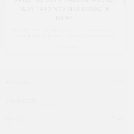
SATELITNÉ SOS V KAŽDOM MOBILE:
KEDY TÁTO NOVINKA DORAZÍ K
NÁM?
Už žiadne miesta bez signálu. Zistite, ako funguje satelitné
SOS v mobiloch na Slovensku a prečo túto funkciu v roku ...
REDAKCIA 27.Mar.2026
KATEGÓRIE
O lepšejCENE
PRE VÁS