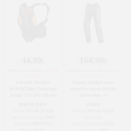
44.90
164.90
€
€
Oblečenie na motorku
|
Chrániče
Oblečenie na motorku
|
Nohavice
na motorku
na motorku
Chránič chrbtice
Pánske textilné moto
inSPORTline Tartarugo
nohavice Spark Mizzen
Junior 3XS (96-116 cm)
čierna-fluo - S
INSPORTLINE
SPARK
3XS 96-116 CM
ČIERNA-FLUO
Veľkosť
Farba
ÁNO
S
Nastaviteľné pásky
Veľkosť
CHRBTICA
ÁNO
Ochrana
Spojenie s bundou
1621-2
ÁNO
Norma
Protektory