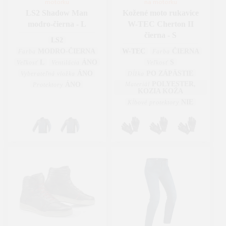
motorku
na motorku
LS2 Shadow Man
Kožené moto rukavice
modro-čierna - L
W-TEC Cherton II
čierna - S
LS2
MODRO-ČIERNA
W-TEC
ČIERNA
Farba
Farba
L
ÁNO
S
Veľkosť
Ventilácia
Veľkosť
ÁNO
PO ZÁPÄSTIE
Vyberateľná vložka
Dĺžka
POLYESTER,
ÁNO
Materiál
Protektory
KOZIA KOŽA
NIE
Kĺbové protektory