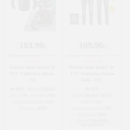
183.90
109.90
€
€
Oblečenie na motorku
|
Bundy na
Oblečenie na motorku
|
Nohavice
motorku
na motorku
Kožená moto bunda W-
Pánske moto jeansy W-
TEC Valebravo čierna -
TEC Komaford tmavo
M
šedá - 3XL
W-TEC
ČIERNA
W-TEC
Farba
M
NIE
TMAVO ŠEDÁ
Veľkosť
Ventilácia
Farba
ÁNO
3XL
Vyberateľná vložka
Veľkosť
ÁNO
NIE
Protektory
Spojenie s bundou
ÁNO
Protektory
ARAMID,
Materiál
RIFLOVINA