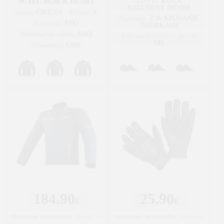
KOŽA,
W-TEC BLACK HEART
Materiál
BAVLNENÝ DENIM
ČIERNA
S
Farba
Veľkosť
ZAVÄZOVANIE
Zapínanie
ÁNO
Ventilácia
ŠNÚRKAMI
ÁNO
Vyberateľná vložka
Rebrované strečové panely
NIE
ÁNO
Protektory
184.90
25.90
€
€
Oblečenie na motorku
|
Bundy na
Oblečenie na motorku
|
Rukavice