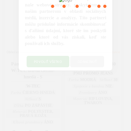
naše webové stránky, poskytujeme aj
našim partnerom v oblasti sociálnych
médií, inzercie a analýzy. Títo partneri
môžu príslušné informácie skombinovať
s ďalšími údajmi, ktoré ste im poskytli
alebo ktoré od vás získali, keď ste
45.90
143.90
€
€
používali ich služby.
Oblečenie na motorku
|
Rukavice
Oblečenie na motorku
|
Nohavice
na motorku
na motorku
POVOLIŤ VŠETKO
ODMIETNUŤ
Pánske moto rukavice
PMJ Street modrá - 30
W-TEC Davili čierno-
PMJ PROMO JEANS
hnedá - S
MODRÁ
30
Farba
Veľkosť
W-TEC
NIE
Spojenie s bundou
ČIERNO-HNEDÁ
ÁNO
Farba
Protektory
RIFLOVINA,
S
Materiál
Veľkosť
TWARON
PO ZÁPÄSTIE
Dĺžka
POLYESTER,
Materiál
PRAVÁ KOŽA
ÁNO
Kĺbové protektory