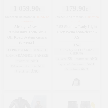
1 059.90
179.90
€
€
Oblečenie na motorku
|
Bundy na
Oblečenie na motorku
|
Bundy na
motorku
motorku
Airbagová vesta
LS2 Shadow Lady Light
Alpinestars Tech-Air®
Grey svetlo šedá-čierna -
Off-Road System čierna/
XS
červená L
LS2
SVETLO ŠEDÁ-
ALPINESTARS
L
Farba
Veľkosť
ČIERNA
DÁMSKE, PÁNSKE
Určenie
XS
ÁNO
Veľkosť
Ventilácia
ÁNO
Ventilácia
ÁNO
Vyberateľná vložka
NIE
Vyberateľná vložka
ÁNO
Protektory
ÁNO
Protektory