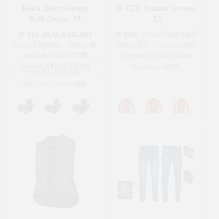
Black Heart Garage
W-TEC Umana červená
Built čierna - M
- XS
W-TEC BLACK HEART
W-TEC
ČERVENÁ
Farba
ČIERNA
M
XS
NIE
Farba
Veľkosť
Veľkosť
Ventilácia
PO ZÁPÄSTIE
ÁNO
Dĺžka
Vyberateľná vložka
SYNTETICKÁ
Materiál
ÁNO
Protektory
KOŽA, NYLON
NIE
Kĺbové protektory