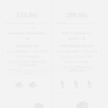
154.90
299.90
€
€
Oblečenie na motorku
|
Topánky
Oblečenie na motorku
|
Nohavice
na motorku
na motorku
Stylmartin Iron čierna -
PMJ Titanium CE
38
modrá - 30
STYLMARTIN
PMJ PROMO JEANS
ČIERNA
38
MODRÁ
30
Farba
Veľkosť
Farba
Veľkosť
KOŽA
NIE
Materiál
Spojenie s bundou
ZAVÄZOVANIE
Zapínanie
ÁNO
Protektory
ŠNÚRKAMI
TWARON,
Materiál
Rebrované strečové panely
CORDURA
ÁNO