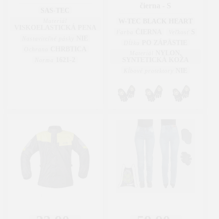
čierna - S
SAS-TEC
Materiál
W-TEC BLACK HEART
VISKOELASTICKÁ PENA
ČIERNA
S
Farba
Veľkosť
NIE
Nastaviteľné pásky
PO ZÁPÄSTIE
Dĺžka
CHRBTICA
Ochrana
NYLON,
Materiál
1621-2
SYNTETICKÁ KOŽA
Norma
NIE
Kĺbové protektory