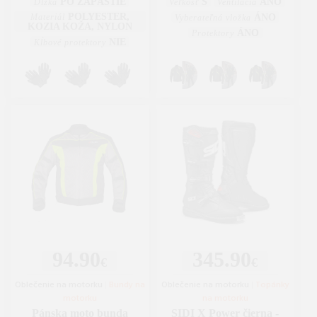
PO ZÁPÄSTIE
S
ÁNO
Dĺžka
Veľkosť
Ventilácia
POLYESTER,
Materiál
ÁNO
Vyberateľná vložka
KOZIA KOŽA, NYLON
ÁNO
Protektory
NIE
Kĺbové protektory
94.90
345.90
€
€
Oblečenie na motorku
|
Bundy na
Oblečenie na motorku
|
Topánky
motorku
na motorku
Pánska moto bunda
SIDI X Power čierna -