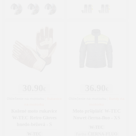
30.90
36.90
€
€
Oblečenie na motorku
|
Rukavice
Oblečenie na motorku
|
Bundy na
na motorku
motorku
Kožené moto rukavice
Moto pršiplášť W-TEC
W-TEC Retro Gloves
Nowet čierna-fluo - XS
hnedo-béžová - S
W-TEC
W-TEC
ČIERNA-FLUO
Farba