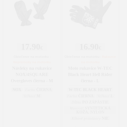
17.90
16.90
€
€
Oblečenie na motorku
|
Oblečenie na motorku
|
Rukavice
Nepremoky na motorku
na motorku
Návleky na rukavice
Moto rukavice W-TEC
NOX/4SQUARE
Black Heart Hell Rider
Overgloves čierna - M
čierna - L
NOX
ČIERNA
W-TEC BLACK HEART
Farba
M
ČIERNA
L
Veľkosť
Farba
Veľkosť
PO ZÁPÄSTIE
Dĺžka
SYNTETICKÁ
Materiál
KOŽA, NYLON
NIE
Kĺbové protektory