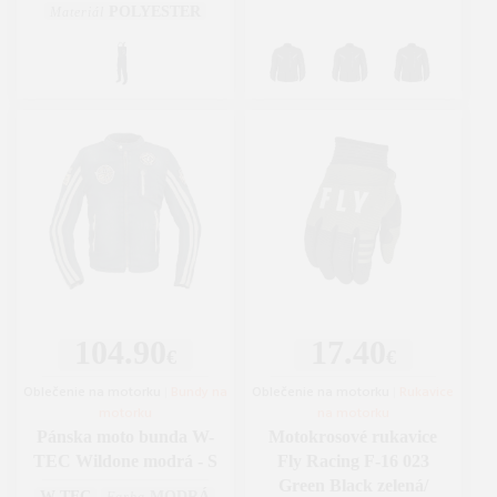
POLYESTER
Materiál
104.90
17.40
€
€
Oblečenie na motorku
|
Bundy na
Oblečenie na motorku
|
Rukavice
motorku
na motorku
Pánska moto bunda W-
Motokrosové rukavice
TEC Wildone modrá - S
Fly Racing F-16 023
Green Black zelená/
W-TEC
MODRÁ