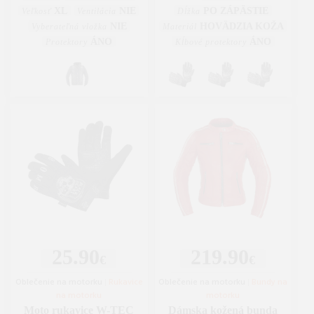
XL
NIE
PO ZÁPÄSTIE
Veľkosť
Ventilácia
Dĺžka
NIE
HOVÄDZIA KOŽA
Vyberateľná vložka
Materiál
ÁNO
ÁNO
Protektory
Kĺbové protektory
25.90
219.90
€
€
Oblečenie na motorku
|
Rukavice
Oblečenie na motorku
|
Bundy na
na motorku
motorku
Moto rukavice W-TEC
Dámska kožená bunda