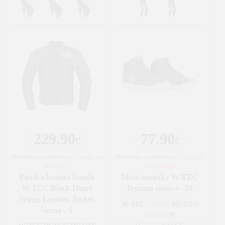
229.90
77.90
€
€
Oblečenie na motorku
|
Bundy na
Oblečenie na motorku
|
Topánky
motorku
na motorku
Pánska kožená bunda
Moto topánky W-TEC
W-TEC Black Heart
Denimo modrá - 38
Wings Leather Jacket
W-TEC
MODRÁ
Farba
čierna - S
38
Veľkosť