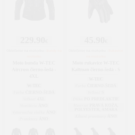
229.90
45.90
€
€
Oblečenie na motorku
|
Bundy na
Oblečenie na motorku
|
Rukavice
motorku
na motorku
Moto bunda W-TEC
Moto rukavice W-TEC
Aircross čierno-šedá -
Kaltman čierno-šedá - S
4XL
W-TEC
W-TEC
ČIERNO-ŠEDÁ
Farba
ČIERNO-ŠEDÁ
S
Farba
Veľkosť
4XL
PO PREDLAKTIE
Veľkosť
Dĺžka
PRAVÁ KOŽA,
ÁNO
Materiál
Ventilácia
POLYESTER, AMARA
ÁNO
Vyberateľná vložka
ÁNO
Kĺbové protektory
ÁNO
Protektory