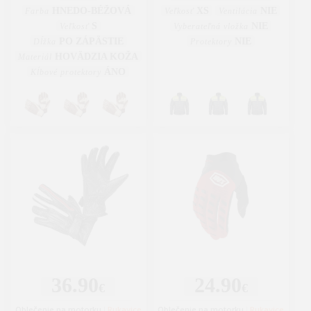
HNEDO-BÉŽOVÁ
XS
NIE
Farba
Veľkosť
Ventilácia
S
NIE
Veľkosť
Vyberateľná vložka
PO ZÁPÄSTIE
NIE
Dĺžka
Protektory
HOVÄDZIA KOŽA
Materiál
ÁNO
Kĺbové protektory
36.90
24.90
€
€
Oblečenie na motorku
|
Rukavice
Oblečenie na motorku
|
Rukavice