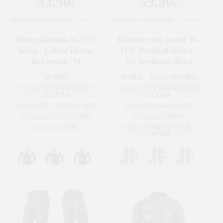
33.90
59.90
€
€
Oblečenie na motorku
|
Bundy na
Oblečenie na motorku
|
Nohavice
motorku
na motorku
Moto pláštenka W-TEC
Dámske moto jeansy W-
Igava - 2.akosť čierna-
TEC Panimali modrá -
fluo zelená - M
XS predĺžená dĺžka
W-TEC
W-TEC
MODRÁ
Farba
ČIERNA-FLUO
XS PREDĹŽENÁ
Farba
Veľkosť
ZELENÁ
DĹŽKA
M
NIE
NIE
Veľkosť
Ventilácia
Spojenie s bundou
NIE
ÁNO
Vyberateľná vložka
Protektory
RIFLOVINA,
NIE
Materiál
Protektory
LYCRA