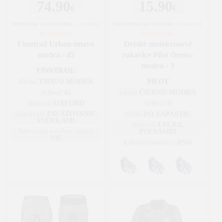
74.90
15.90
€
€
Oblečenie na motorku
|
Topánky
Oblečenie na motorku
|
Rukavice
na motorku
na motorku
Finntrail Urban tmavo
Detské motokrosové
modrá - 45
rukavice Pilot čierno-
modrá - 3
FINNTRAIL
TMAVO MODRÁ
PILOT
Farba
45
ČIERNO-MODRÁ
Veľkosť
Farba
OXFORD
3
Materiál
Veľkosť
ZAVÄZOVANIE
Zapínanie
PO ZÁPÄSTIE
Dĺžka
ŠNÚRKAMI
LYCRA,
Materiál
Rebrované strečové panely
POLYAMID
NIE
ÁNO
Kĺbové protektory