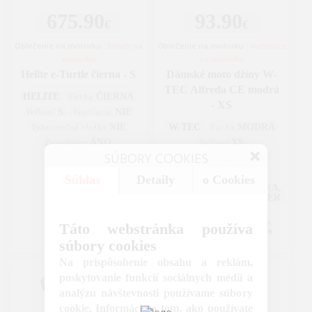
675.90
93.90
€
€
Oblečenie na motorku
|
Bundy na
Oblečenie na motorku
|
Nohavice
motorku
na motorku
Helite e-Turtle čierna - S
Dámské moto džíny W-
TEC Alfreda CE modrá
HELITE
ČIERNA
Farba
- XS
S
NIE
Veľkosť
Ventilácia
NIE
W-TEC
MODRÁ
Vyberateľná vložka
Farba
ÁNO
XS
Protektory
Veľkosť
SÚBORY COOKIES
NIE
Spojenie s bundou
ÁNO
Protektory
Súhlas
Detaily
o Cookies
ARAMID, LYCRA,
Materiál
RIFLOVINA, POLYESTER
Táto webstránka používa
súbory cookies
Na prispôsobenie obsahu a reklám,
poskytovanie funkcií sociálnych médií a
analýzu návštevnosti používame súbory
cookie. Informácie o tom, ako používate