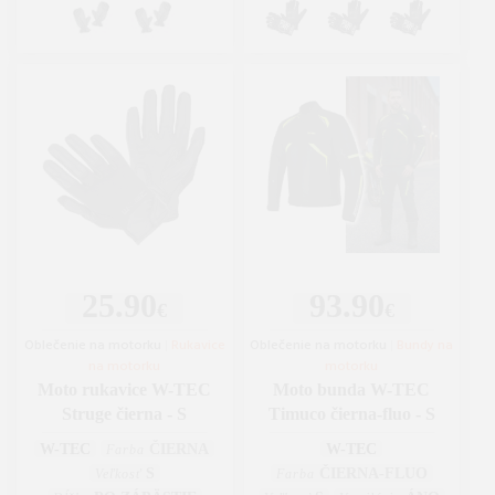
25.90
93.90
€
€
Oblečenie na motorku
|
Rukavice
Oblečenie na motorku
|
Bundy na
na motorku
motorku
Moto rukavice W-TEC
Moto bunda W-TEC
Struge čierna - S
Timuco čierna-fluo - S
W-TEC
ČIERNA
W-TEC
Farba
S
ČIERNA-FLUO
Veľkosť
Farba