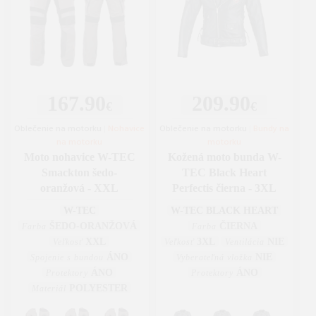
167.90
209.90
€
€
Oblečenie na motorku
|
Nohavice
Oblečenie na motorku
|
Bundy na
na motorku
motorku
Moto nohavice W-TEC
Kožená moto bunda W-
Smackton šedo-
TEC Black Heart
oranžová - XXL
Perfectis čierna - 3XL
W-TEC
W-TEC BLACK HEART
ŠEDO-ORANŽOVÁ
ČIERNA
Farba
Farba
XXL
3XL
NIE
Veľkosť
Veľkosť
Ventilácia
ÁNO
NIE
Spojenie s bundou
Vyberateľná vložka
ÁNO
ÁNO
Protektory
Protektory
POLYESTER
Materiál