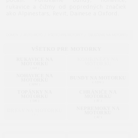
počasí. Ponúkame bundy, nohavice,
rukavice a čižmy od popredných značiek
ako Alpinestars, Revit, Dainese a Oxford.
DOMOV
AUTO-MOTO
VŠETKO PRE MOTORKY
OBLEČENIE NA MOTORKU
VŠETKO PRE MOTORKY
RUKAVICE NA
KOMBINÉZY NA
MOTORKU
MOTORKU
(
618
)
(
0
)
NOHAVICE NA
BUNDY NA MOTORKU
MOTORKU
(
1236
)
(
1091
)
TOPÁNKY NA
CHRÁNIČE NA
MOTORKU
MOTORKU
(
546
)
(
81
)
NEPREMOKY NA
DRESY NA MOTORKU
MOTORKU
(
0
)
(
42
)