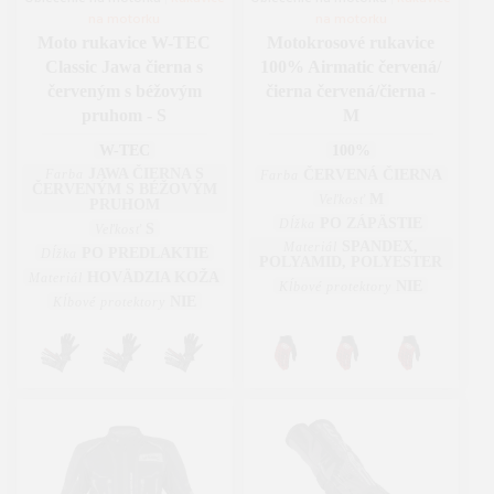
na motorku
na motorku
Moto rukavice W-TEC
Motokrosové rukavice
Classic Jawa čierna s
100% Airmatic červená/
červeným s béžovým
čierna červená/čierna -
pruhom - S
M
W-TEC
100%
JAWA ČIERNA S
Farba
ČERVENÁ ČIERNA
Farba
ČERVENÝM S BÉŽOVÝM
M
Veľkosť
PRUHOM
PO ZÁPÄSTIE
Dĺžka
S
Veľkosť
SPANDEX,
Materiál
PO PREDLAKTIE
Dĺžka
POLYAMID, POLYESTER
HOVÄDZIA KOŽA
Materiál
NIE
Kĺbové protektory
NIE
Kĺbové protektory