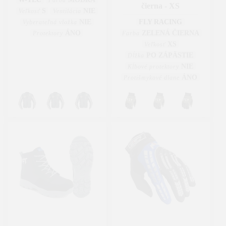
Farba
čierna - XS
S
NIE
Veľkosť
Ventilácia
NIE
FLY RACING
Vyberateľná vložka
ÁNO
ZELENÁ ČIERNA
Protektory
Farba
XS
Veľkosť
PO ZÁPÄSTIE
Dĺžka
NIE
Kĺbové protektory
ÁNO
Protišmykové dlane