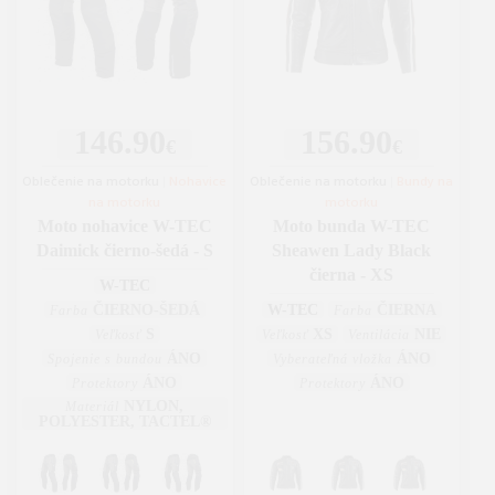
146.90
156.90
€
€
Oblečenie na motorku
|
Nohavice
Oblečenie na motorku
|
Bundy na
na motorku
motorku
Moto nohavice W-TEC
Moto bunda W-TEC
Daimick čierno-šedá - S
Sheawen Lady Black
čierna - XS
W-TEC
ČIERNO-ŠEDÁ
W-TEC
ČIERNA
Farba
Farba
S
XS
NIE
Veľkosť
Veľkosť
Ventilácia
ÁNO
ÁNO
Spojenie s bundou
Vyberateľná vložka
ÁNO
ÁNO
Protektory
Protektory
NYLON,
Materiál
POLYESTER, TACTEL®