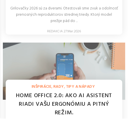
Grilovačky 2026 sú za dverami. Otestovali sme zvuk a odolnosť
prenosných reproduktorov strednej triedy. Ktorý model
prežije pád do ...
REDAKCIA 27.Mar.2026
INŠPIRÁCIE, RADY, TIPY A NÁPADY
HOME OFFICE 2.0: AKO AI ASISTENT
RIADI VAŠU ERGONÓMIU A PITNÝ
REŽIM.
Práca z domu už nemusí bolieť. Zistite, ako smart stoly a AI