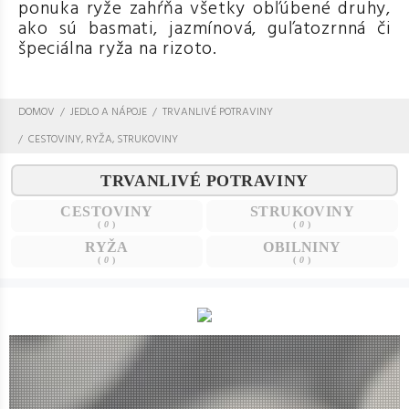
ponuka ryže zahŕňa všetky obľúbené druhy,
ako sú basmati, jazmínová, guľatozrnná či
špeciálna ryža na rizoto.
DOMOV
JEDLO A NÁPOJE
TRVANLIVÉ POTRAVINY
CESTOVINY, RYŽA, STRUKOVINY
TRVANLIVÉ POTRAVINY
CESTOVINY
STRUKOVINY
(
0
)
(
0
)
RYŽA
OBILNINY
(
0
)
(
0
)