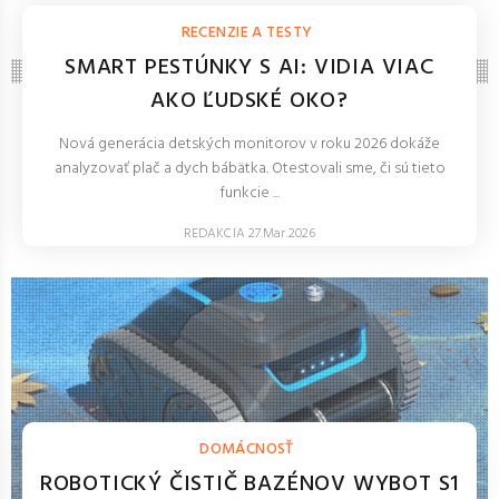
NOVINKY, TECHNOLÓGIE, BLOG
RECENZIE A TESTY
SMART PESTÚNKY S AI: VIDIA VIAC
AKO ĽUDSKÉ OKO?
Nová generácia detských monitorov v roku 2026 dokáže
analyzovať plač a dych bábätka. Otestovali sme, či sú tieto
funkcie ...
REDAKCIA 27.Mar.2026
DOMÁCNOSŤ
ROBOTICKÝ ČISTIČ BAZÉNOV WYBOT S1