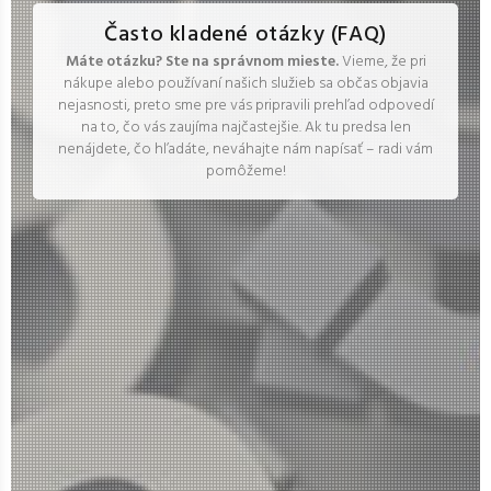
Často kladené otázky (FAQ)
Máte otázku? Ste na správnom mieste.
Vieme, že pri
nákupe alebo používaní našich služieb sa občas objavia
nejasnosti, preto sme pre vás pripravili prehľad odpovedí
na to, čo vás zaujíma najčastejšie. Ak tu predsa len
nenájdete, čo hľadáte, neváhajte nám napísať – radi vám
pomôžeme!