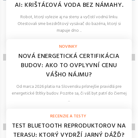
AI: KRIŠTÁĽOVÁ VODA BEZ NÁMAHY.
Robot, ktorý vylezie aj na steny a vyčistí vodnú linku.
Otestovali sme bezdrôtový vysávač do bazéna, ktorý si
mapuje dno ...
REDAKCIA 27.Mar.2026
NOVINKY
NOVÁ ENERGETICKÁ CERTIFIKÁCIA
BUDOV: AKO TO OVPLYVNÍ CENU
VÁŠHO NÁJMU?
Od marca 2026 platia na Slovensku prísnejšie pravidlá pre
energetické štítky budov. Pozrite sa, či váš byt patrí do čiernej
...
REDAKCIA 27.Mar.2026
RECENZIE A TESTY
TEST BLUETOOTH REPRODUKTOROV NA
TERASU: KTORÝ VYDRŽÍ JARNÝ DÁŽĎ?