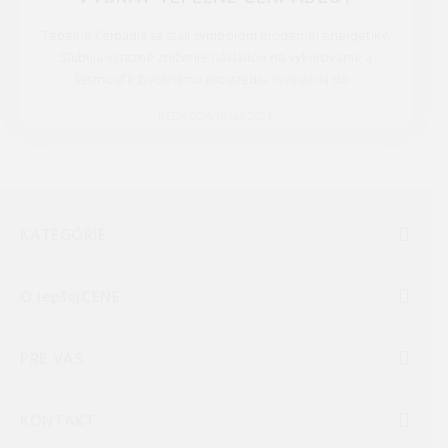
Tepelné čerpadlá sa stali symbolom modernej energetiky.
Sľubujú výrazné zníženie nákladov na vykurovanie a
šetrnosť k životnému prostrediu. Investícia do ...
REDAKCIA 16.Jan.2026
KATEGÓRIE
O lepšejCENE
PRE VÁS
KONTAKT