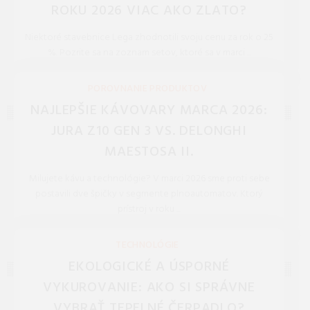
ROKU 2026 VIAC AKO ZLATO?
Niektoré stavebnice Lega zhodnotili svoju cenu za rok o 25
%. Pozrite sa na zoznam setov, ktoré sa v marci ...
REDAKCIA 27.Mar.2026
POROVNANIE PRODUKTOV
NAJLEPŠIE KÁVOVARY MARCA 2026:
JURA Z10 GEN 3 VS. DELONGHI
MAESTOSA II.
Milujete kávu a technológie? V marci 2026 sme proti sebe
postavili dve špičky v segmente plnoautomatov. Ktorý
prístroj v roku ...
REDAKCIA 27.Mar.2026
TECHNOLÓGIE
EKOLOGICKÉ A ÚSPORNÉ
VYKUROVANIE: AKO SI SPRÁVNE
VYBRAŤ TEPELNÉ ČERPADLO?