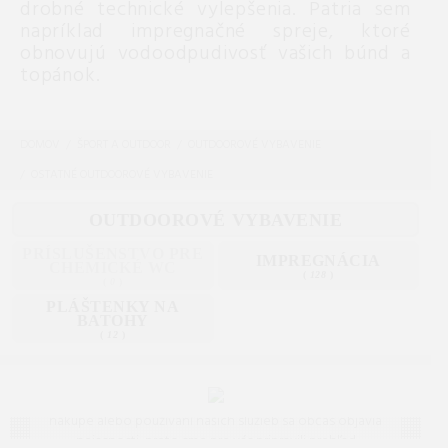
drobné technické vylepšenia. Patria sem
napríklad impregnačné spreje, ktoré
obnovujú vodoodpudivosť vašich búnd a
topánok.
DOMOV
ŠPORT A OUTDOOR
OUTDOOROVÉ VYBAVENIE
OSTATNÉ OUTDOOROVÉ VYBAVENIE
OUTDOOROVÉ VYBAVENIE
PRÍSLUŠENSTVO PRE
IMPREGNÁCIA
CHEMICKÉ WC
(
128
)
(
0
)
PLÁŠTENKY NA
BATOHY
(
12
)
Často kladené otázky (FAQ)
Máte otázku? Ste na správnom mieste.
Vieme, že pri
nákupe alebo používaní našich služieb sa občas objavia
nejasnosti, preto sme pre vás pripravili prehľad