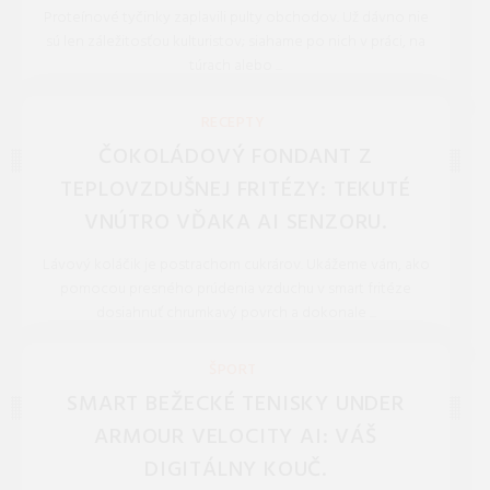
Proteínové tyčinky zaplavili pulty obchodov. Už dávno nie
sú len záležitosťou kulturistov; siahame po nich v práci, na
túrach alebo ...
REDAKCIA 16.Jan.2026
RECEPTY
ČOKOLÁDOVÝ FONDANT Z
TEPLOVZDUŠNEJ FRITÉZY: TEKUTÉ
VNÚTRO VĎAKA AI SENZORU.
Lávový koláčik je postrachom cukrárov. Ukážeme vám, ako
pomocou presného prúdenia vzduchu v smart fritéze
dosiahnuť chrumkavý povrch a dokonale ...
REDAKCIA 27.Mar.2026
ŠPORT
SMART BEŽECKÉ TENISKY UNDER
ARMOUR VELOCITY AI: VÁŠ
DIGITÁLNY KOUČ.