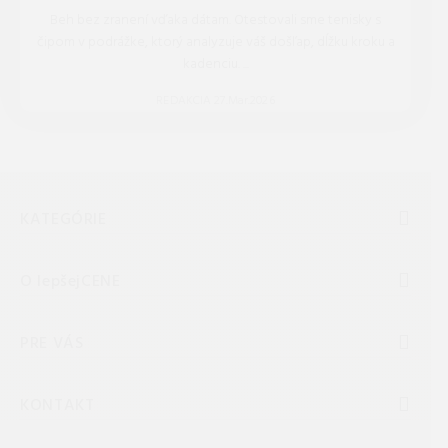
Beh bez zranení vďaka dátam. Otestovali sme tenisky s
čipom v podrážke, ktorý analyzuje váš došľap, dĺžku kroku a
kadenciu. ...
REDAKCIA 27.Mar.2026
KATEGÓRIE
O lepšejCENE
PRE VÁS
KONTAKT