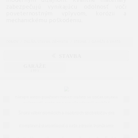
moderným dizajnom. Kvalitné materiály
zabezpečujú vynikajúcu odolnosť voči
poveternostným vplyvom, korózii a
mechanickému poškodeniu.
DOMOV
DIELŇA, STAVBA, ZÁHRADA
STAVBA
GARÁŽE A VRÁTA
STAVBA
GARÁŽE
(
93
)
Často kladené otázky (FAQ)
Máte otázku? Ste na správnom mieste.
Vieme, že pri
nákupe alebo používaní našich služieb sa občas objavia
nejasnosti, preto sme pre vás pripravili prehľad
Domáce a osobné spotrebiče
odpovedí na to, čo vás zaujíma najčastejšie. Ak tu
Široký výber domácich a osobných spotrebičov pre
predsa len nenájdete, čo hľadáte, neváhajte nám
Zdravie
moderný životný štýl. Od kuchyne po kúpeľňu – nájdite
napísať – radi vám pomôžeme!
špičkovú kvalitu a dizajn za skvelé ceny.
Komplexná starostlivosť o vaše zdravie. Ponúkame
Kozmetika a parfumy
zdravotnícke pomôcky, prístroje, vitamíny a lieky pre