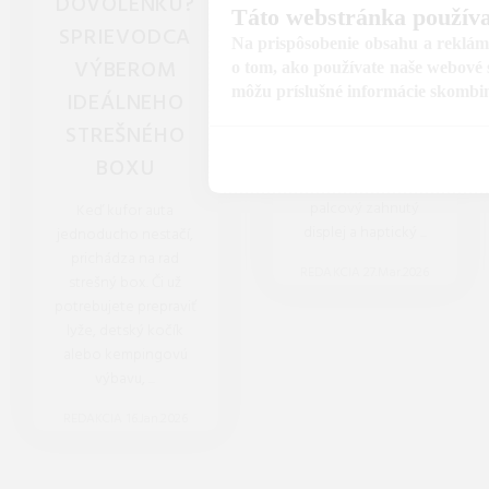
DOVOLENKU?
ALPY VO
Táto webstránka používa
SPRIEVODCA
VAŠEJ IZBE V
Na prispôsobenie obsahu a reklám,
VÝBEROM
MARCI 2026.
o tom, ako používate naše webové s
môžu príslušné informácie skombinov
IDEÁLNEHO
Cvičenie doma v marci
STREŠNÉHO
2026 už nie je nuda.
Nový Peloton v roku
BOXU
2026 prináša 32-
palcový zahnutý
Keď kufor auta
displej a haptický ...
jednoducho nestačí,
prichádza na rad
REDAKCIA 27.Mar.2026
strešný box. Či už
potrebujete prepraviť
lyže, detský kočík
alebo kempingovú
výbavu, ...
REDAKCIA 16.Jan.2026