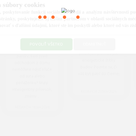
SPRIEVODCA
BUDOV: AKO
 súbory cookies
VÝBEROM
TO OVPLYVNÍ
 poskytovanie funkcií sociálnych médií a analýzu návštevnosti p
IDEÁLNEHO
CENU VÁŠHO
tránky, poskytujeme aj našim partnerom v oblasti sociálnych médií
ať s ďalšími údajmi, ktoré ste im poskytli alebo ktoré od vás získa
BLUETOOTH
NÁJMU?
LOKÁTORA
Od marca 2026 platia
POVOLIŤ VŠETKO
ODMIETNUŤ
na Slovensku
Poznáte ten pocit
prísnejšie pravidlá pre
paniky, keď pred
energetické štítky
odchodom z domu
budov. Pozrite sa, či
nemôžete nájsť kľúče
váš byt patrí do čiernej
od auta alebo
...
peňaženku? Malý
inteligentný prívesok,
REDAKCIA 27.Mar.2026
známy ...
REDAKCIA 16.Jan.2026