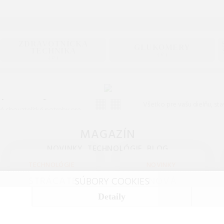
ZDRAVOTNÍCKA
GLUKOMERY
TECHNIKA
(
0
)
(
0
)
Dielňa, stavb
hovateľské
záhrada
potreby
Všetko pre vašu dielňu, sta
é chovateľské potreby pre
záhradu na jednom mieste. K
čky i akvaristiku. Kvalitné
náradie, ochranné pomôcky a
MAGAZÍN
račky a doplnky pre zdravie
pre profesionálov i domá
vašich domácich miláčikov.
NOVINKY, TECHNOLÓGIE, BLOG
majstrov.
TECHNOLÓGIE
NOVINKY
STRÁCATE
NOVÁ
SÚBORY COOKIES
KĽÚČE ČI
ENERGETICKÁ
Detaily
PEŇAŽENKU?
CERTIFIKÁCIA