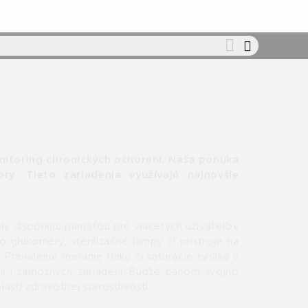
itoring chronických ochorení.
Naša ponuka
ry.
Tieto zariadenia využívajú najnovšie
ly disponujú pamäťou pre viacerých užívateľov
glukomery, sterilizačné lampy či prístroje na
Pravidelné meranie tlaku či saturácie kyslíka v
rií i samotných zariadení. Buďte pánom svojho
ti zdravotnej starostlivosti.