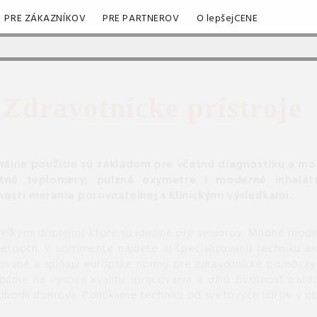
PRE ZÁKAZNÍKOV
PRE PARTNEROV
O lepšejCENE
Zdravotnícke prístroje
álne použitie sú základom pre včasnú diagnostiku a mon
ktné teplomery, pulzné oxymetre i moderné inhaláto
osti merania porovnateľnej s klinickými výsledkami.
ľkými displejmi, ktoré sú ideálne pre seniorov. Mnohé mode
ooth. V sortimente nájdete aj špecializovanú techniku ako 
estované a spĺňajú európske normy pre zdravotnícke pomôcky. 
Dbáme na vysokú kvalitu spracovania a dlhú životnosť baté
hodlí domova. Ponúkame techniku od svetových lídrov v oblas