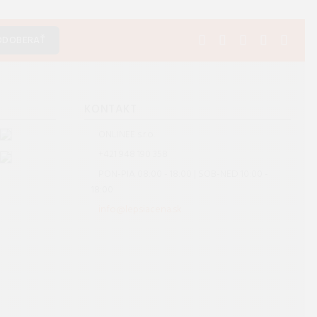
ODOBERAŤ
S
KONTAKT
ONLINEE s.r.o.
+421 948 190 358
PON-PIA 08:00 - 18:00 | SOB-NED 10:00 -
18:00
info@lepsiacena.sk