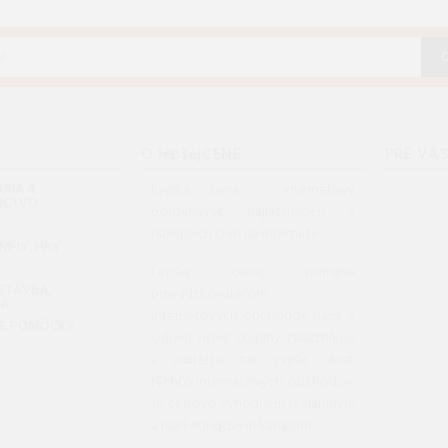
O lepšejCENE
PRE VÁ
RIA A
Lepšia cena - internetový
NICTVO
porovnávač najlacnejších a
najlepších cien na internete.
KNIHY, HRY
G
Lepšia cena, pomáha
 STAVBA,
prevádzkovateľom
DA
internetových obchodov nájsť a
KÉ POMÔCKY
osloviť nové skupiny zákazníkov
a viditeľne tak zvýšiť obrat
týchto internetových obchodov.
Je cenovo výhodným reklamným
a marketingovým kanálom.