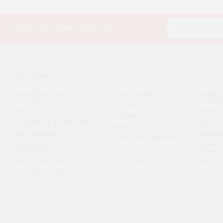
ODBER NOVINIEK EMAILOM
KATEGÓRIE
OBLEČENIE, OBUV A
KANCELÁ
DETSKÝ TOVAR
DOPLNKY
PAPIER
AUTO-MOTO
ŠPORT A OUTDOOR
HOBBY
DROGÉRIA
KOZMETIKA A PARFUMY
FILMY, 
ZDRAVIE
ELEKTRONIKA
GAMIN
CHOVATEĽSKÉ POTREBY
DOMÁCE A OSOBNÉ
DIELŇA,
HRAČKY
SPOTREBIČE
ZÁHRA
JEDLO A NÁPOJE
VEĽKÉ SPOTREBIČE
EROTIC
BÝVANIE A DOPLNKY