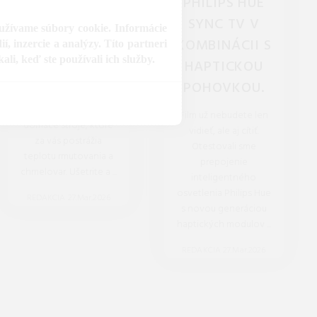
UVARTE SI
PHILIPS HUE
REMESELNÝ
SYNC TV V
oužívame súbory cookie. Informácie
LEŽIAK CEZ
KOMBINÁCII S
, inzercie a analýzy. Títo partneri
li, keď ste používali ich služby.
APLIKÁCIU.
HAPTICKOU
POHOVKOU.
Ceny piva v marci 2026
stúpajú. Otestovali sme
Film už nebudete len
domáce stroje, ktoré
vidieť, ale aj cítiť.
za vás postrážia
Otestovali sme
teplotu rmutovania a
prepojenie
chmelovar. Ušetrite a ...
inteligentného
osvetlenia Philips Hue
REDAKCIA 27.Mar.2026
s novou generáciou
haptických modulov ...
REDAKCIA 27.Mar.2026