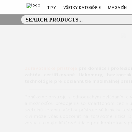
TIPY
VŠETKY KATEGÓRIE
MAGAZÍN
Zdravotnícke prístroje
pre domáce i profesion
zahŕňa certifikované tlakomery, bezkonta
technológie pre dosiahnutie maximálnej presn
Ponúkame prístroje s jednoduchým ovládaním a ve
a možnosťou prepojenia so smartfónom cez Bluet
svetelnú terapiu. Všetky prístroje sú klinicky t
krvi môže včas upozorniť na zdravotné riziká. 
zdravia a majte kľúčové údaje pod kontrolou v po