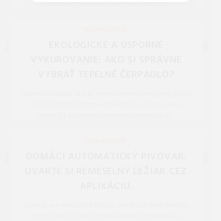
karpatských hrebeňov pre hladkú jazdu za ...
REDAKCIA 27.Mar.2026
TECHNOLÓGIE
EKOLOGICKÉ A ÚSPORNÉ
VYKUROVANIE: AKO SI SPRÁVNE
VYBRAŤ TEPELNÉ ČERPADLO?
Tepelné čerpadlá sa stali symbolom modernej energetiky.
Sľubujú výrazné zníženie nákladov na vykurovanie a
šetrnosť k životnému prostrediu. Investícia do ...
REDAKCIA 16.Jan.2026
DOMÁCNOSŤ
DOMÁCI AUTOMATICKÝ PIVOVAR:
UVARTE SI REMESELNÝ LEŽIAK CEZ
APLIKÁCIU.
Ceny piva v marci 2026 stúpajú. Otestovali sme domáce
stroje, ktoré za vás postrážia teplotu rmutovania a