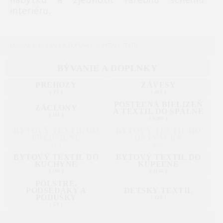
nábytku a zjednotiť farebnú schému
interiéru.
DOMOV
BÝVANIE A DOPLNKY
BYTOVÝ TEXTIL
BÝVANIE A DOPLNKY
PREHOZY
ZÁVESY
(
16
)
(
480
)
POSTEĽNÁ BIELIZEŇ
ZÁCLONY
A TEXTIL DO SPÁLNE
(
161
)
(
6200
)
BYTOVÝ TEXTIL DO
BYTOVÝ TEXTIL DO
PREDSIENE
OBÝVAČKY
(
0
)
(
0
)
BYTOVÝ TEXTIL DO
BYTOVÝ TEXTIL DO
KUCHYNE
KÚPEĽNE
(
598
)
(
1166
)
POLSTRE,
PODSEDÁKY A
DETSKÝ TEXTIL
PODUŠKY
(
123
)
(
53
)