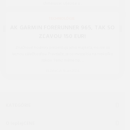
chmelovar. Ušetrite a ...
REDAKCIA 27.Mar.2026
TECHNOLÓGIE
AK GARMIN FORERUNNER 965, TAK SO
ZĽAVOU 150 EUR!
Značkové hodinky prezentujú jeho majiteľa, no nie sú
lacnou záležitosťou. Pravdaže, je to investícia na niekoľko
rokov. Teraz máme tip, ...
REDAKCIA 16.Jan.2026
KATEGÓRIE
O lepšejCENE