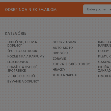
ODBER NOVINIEK EMAILOM
KATEGÓRIE
OBLEČENIE, OBUV A
KANCELÁ
DETSKÝ TOVAR
DOPLNKY
PAPIER
AUTO-MOTO
ŠPORT A OUTDOOR
HOBBY
DROGÉRIA
KOZMETIKA A PARFUMY
FILMY, 
ZDRAVIE
ELEKTRONIKA
GAMIN
CHOVATEĽSKÉ POTREBY
DOMÁCE A OSOBNÉ
DIELŇA,
HRAČKY
SPOTREBIČE
ZÁHRA
JEDLO A NÁPOJE
VEĽKÉ SPOTREBIČE
EROTIC
BÝVANIE A DOPLNKY