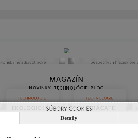
Zdravie
Hračky
xná starostlivosť o vaše
Široký sortiment kvalitný
. Ponúkame zdravotnícke
bezpečných hračiek pre d
prístroje, vitamíny a lieky
každého veku. Stavebnice, b
enciu aj liečbu. Všetko pre
autíčka i edukačné hračk
MAGAZÍN
vašu vitalitu.
popredných značiek.
NOVINKY, TECHNOLÓGIE, BLOG
TECHNOLÓGIE
TECHNOLÓGIE
EKOLOGICKÉ A
STRÁCATE
SÚBORY COOKIES
ÚSPORNÉ
KĽÚČE ČI
Detaily
VYKUROVANIE:
PEŇAŽENKU?
AKO SI
SPRIEVODCA