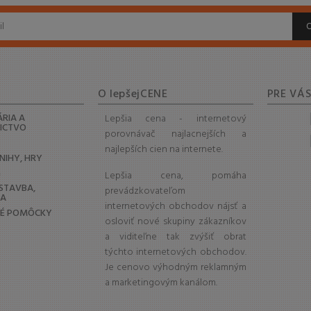
O lepšejCENE
PRE VÁ
RIA A
Lepšia cena - internetový
NICTVO
porovnávač najlacnejších a
najlepších cien na internete.
KNIHY, HRY
G
Lepšia cena, pomáha
 STAVBA,
prevádzkovateľom
DA
internetových obchodov nájsť a
KÉ POMÔCKY
osloviť nové skupiny zákazníkov
a viditeľne tak zvýšiť obrat
týchto internetových obchodov.
Je cenovo výhodným reklamným
a marketingovým kanálom.