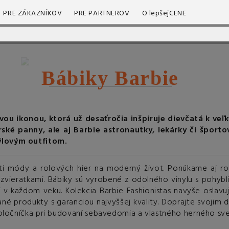
PRE ZÁKAZNÍKOV
PRE PARTNEROV
O lepšejCENE
Bábiky Barbie
ou ikonou, ktorá už desaťročia inšpiruje dievčatá k ve
ské panny, ale aj Barbie astronautky, lekárky či športo
týlovým outfitom.
sti módy a rolových hier na moderný život. Ponúkame aj rod
zvieratkami. Bábiky sú vyrobené z odolného vinylu s pohybl
tí v každom veku. Kolekcia Barbie Fashionistas navyše oslav
vané produkty s garanciou najvyššej kvality. Doprajte svoji
spoločníčka pri budovaní sebavedomia a vlastného herného sve