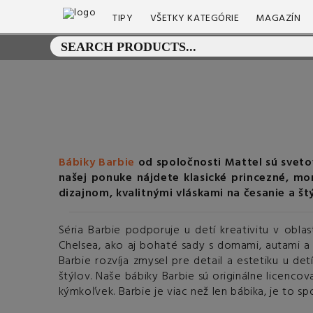
TIPY
VŠETKY KATEGÓRIE
MAGAZÍN
Bábiky Barbie
od spoločnosti Mattel sú svetov
našej ponuke nájdete klasické princezné, mor
dizajnom, kvalitnými vláskami na česanie a š
Séria Barbie podporuje u detí kreativitu v obla
Chelsea, ako aj bohaté sady s domami, autami a 
Barbie rozvíja zmysel pre detail a estetiku u de
štýlov. Naše bábiky Barbie sú originálne licenco
kýmkoľvek. Barbie je viac než len bábika, je to 