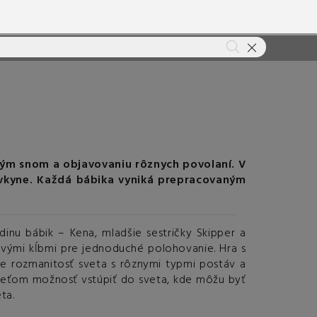
ľkým snom a objavovaniu rôznych povolaní.
V
vkyne.
Každá bábika vyniká prepracovaným
inu bábik – Kena, mladšie sestričky Skipper a
ivými kĺbmi pre jednoduché polohovanie. Hra s
uje rozmanitosť sveta s rôznymi typmi postáv a
m deťom možnosť vstúpiť do sveta, kde môžu byť
ta.