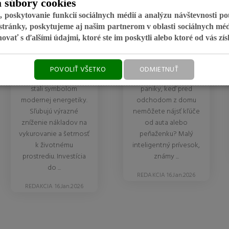
 súbory cookies
SPRÁVNE
VÝBEROM
 poskytovanie funkcií sociálnych médií a analýzu návštevnosti p
VYBRAŤ
IDEÁLNEHO
tránky, poskytujeme aj našim partnerom v oblasti sociálnych médií
ať s ďalšími údajmi, ktoré ste im poskytli alebo ktoré od vás získa
TEPELNÉ
BLUETOOTH
ČERPADLO?
LOKÁTORA
POVOLIŤ VŠETKO
ODMIETNUŤ
Tepelné čerpadlá sa
Poznáte ten pocit
stali symbolom
paniky, keď pred
modernej energetiky.
odchodom z domu
Sľubujú výrazné
nemôžete nájsť kľúče
zníženie nákladov na
od auta alebo
vykurovanie a šetrnosť
peňaženku? Malý
k životnému
inteligentný prívesok,
prostrediu. Investícia
známy ...
do ...
REDAKCIA 16.Jan.2026
REDAKCIA 16.Jan.2026