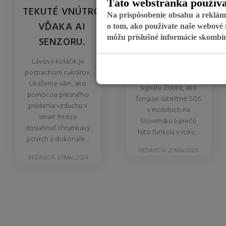
Táto webstránka používa
TEKUTÉ VNÚTRO
TÁTO
Na prispôsobenie obsahu a reklám,
VĎAKA AI
NOVINKA
o tom, ako používate naše webové s
môžu príslušné informácie skombinov
SENZORU.
DORAZÍ K
NÁM?
Lávový koláčik je
postrachom cukrárov.
Už žiadne miesta bez
Ukážeme vám, ako
signálu. Zistite, ako
pomocou presného
funguje satelitné SOS
prúdenia vzduchu v
v mobiloch na
smart fritéze
Slovensku a prečo
dosiahnuť chrumkavý
túto funkciu v roku ...
povrch a dokonale ...
REDAKCIA 27.Mar.2026
REDAKCIA 27.Mar.2026