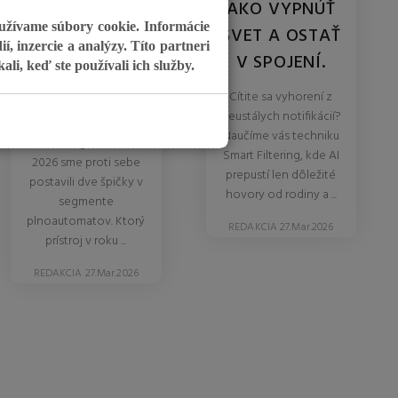
JURA Z10 GEN
AKO VYPNÚŤ
oužívame súbory cookie. Informácie
3 VS.
SVET A OSTAŤ
, inzercie a analýzy. Títo partneri
DELONGHI
V SPOJENÍ.
li, keď ste používali ich služby.
MAESTOSA II.
Cítite sa vyhorení z
neustálych notifikácií?
Milujete kávu a
Naučíme vás techniku
technológie? V marci
Smart Filtering, kde AI
2026 sme proti sebe
prepustí len dôležité
postavili dve špičky v
hovory od rodiny a ...
segmente
plnoautomatov. Ktorý
REDAKCIA 27.Mar.2026
prístroj v roku ...
REDAKCIA 27.Mar.2026