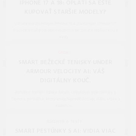
IPHONE 17 A 18: OPLATÍ SA EŠTE
KUPOVAŤ STARŠIE MODELY?
Váhate medzi novým iPhone 18 a zlacneným iPhone 17?
Pozrite si náš podrobný rozbor, kde získate lepšiu cenu a
kedy ...
REDAKCIA 27.Mar.2026
ŠPORT
SMART BEŽECKÉ TENISKY UNDER
ARMOUR VELOCITY AI: VÁŠ
DIGITÁLNY KOUČ.
Beh bez zranení vďaka dátam. Otestovali sme tenisky s
čipom v podrážke, ktorý analyzuje váš došľap, dĺžku kroku a
kadenciu. ...
REDAKCIA 27.Mar.2026
RECENZIE A TESTY
SMART PESTÚNKY S AI: VIDIA VIAC