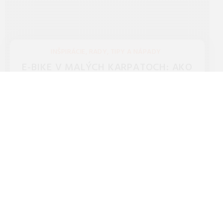
INŠPIRÁCIE, RADY, TIPY A NÁPADY
E-BIKE V MALÝCH KARPATOCH: AKO
PREJSŤ 60KM BEZ SVALOVKY A
VYBITIA BATÉRIE.
Cyklistika je dostupná pre každého. Zistite, ako smart
aplikácie optimalizujú výkon motora podľa prevýšenia
karpatských hrebeňov pre hladkú jazdu za ...
REDAKCIA 27.Mar.2026
TECHNOLÓGIE
AK GARMIN FORERUNNER 965, TAK SO
ZĽAVOU 150 EUR!
Značkové hodinky prezentujú jeho majiteľa, no nie sú