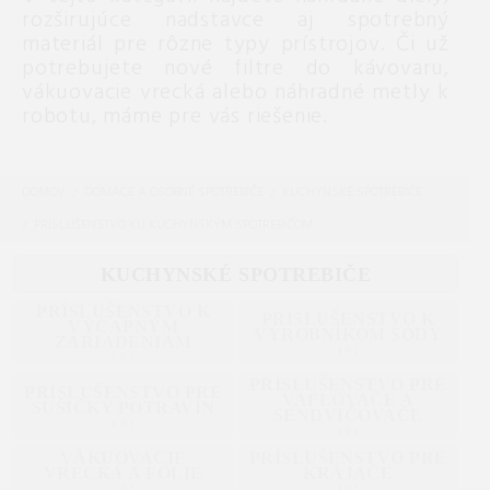
rozširujúce nadstavce aj spotrebný
materiál pre rôzne typy prístrojov. Či už
potrebujete nové filtre do kávovaru,
vákuovacie vrecká alebo náhradné metly k
robotu, máme pre vás riešenie.
DOMOV
DOMÁCE A OSOBNÉ SPOTREBIČE
KUCHYNSKÉ SPOTREBIČE
PRÍSLUŠENSTVO KU KUCHYNSKÝM SPOTREBIČOM
KUCHYNSKÉ SPOTREBIČE
PRÍSLUŠENSTVO K
PRÍSLUŠENSTVO K
VÝČAPNÝM
VÝROBNÍKOM SÓDY
ZARIADENIAM
(
0
)
(
0
)
PRÍSLUŠENSTVO PRE
PRÍSLUŠENSTVO PRE
VAFLOVAČE A
SUŠIČKY POTRAVÍN
SENDVIČOVAČE
(
0
)
(
0
)
VÁKUOVACIE
PRÍSLUŠENSTVO PRE
VRECKÁ A FÓLIE
KRÁJAČE
(
0
)
(
0
)