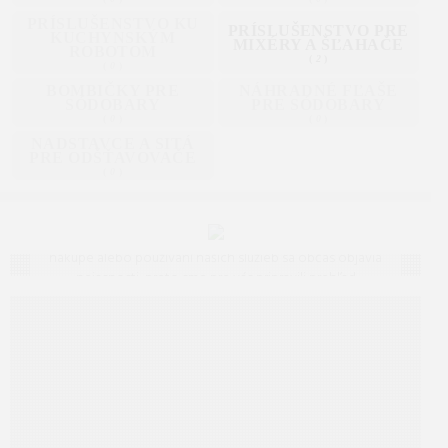
PRÍSLUŠENSTVO KU
PRÍSLUŠENSTVO PRE
KUCHYNSKÝM
MIXÉRY A ŠĽAHAČE
ROBOTOM
(
2
)
(
0
)
BOMBIČKY PRE
NÁHRADNÉ FĽAŠE
SÓDOBARY
PRE SÓDOBARY
(
0
)
(
0
)
NADSTAVCE A SITÁ
PRE ODŠŤAVOVAČE
(
0
)
Často kladené otázky (FAQ)
Máte otázku? Ste na správnom mieste.
Vieme, že pri
nákupe alebo používaní našich služieb sa občas objavia
nejasnosti, preto sme pre vás pripravili prehľad
odpovedí na to, čo vás zaujíma najčastejšie. Ak tu
predsa len nenájdete, čo hľadáte, neváhajte nám
napísať – radi vám pomôžeme!