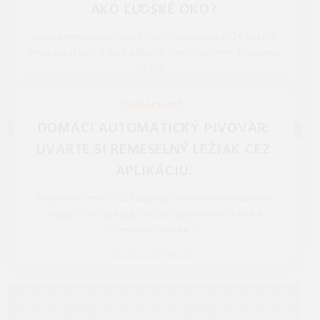
AKO ĽUDSKÉ OKO?
Nová generácia detských monitorov v roku 2026 dokáže
analyzovať plač a dych bábätka. Otestovali sme, či sú tieto
funkcie ...
REDAKCIA 27.Mar.2026
DOMÁCNOSŤ
DOMÁCI AUTOMATICKÝ PIVOVAR:
UVARTE SI REMESELNÝ LEŽIAK CEZ
APLIKÁCIU.
Ceny piva v marci 2026 stúpajú. Otestovali sme domáce
stroje, ktoré za vás postrážia teplotu rmutovania a
chmelovar. Ušetrite a ...
REDAKCIA 27.Mar.2026