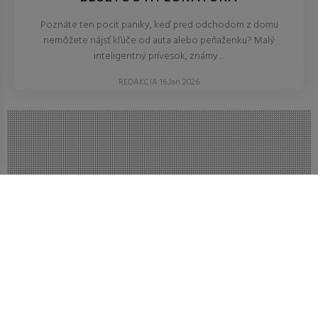
Poznáte ten pocit paniky, keď pred odchodom z domu
nemôžete nájsť kľúče od auta alebo peňaženku? Malý
inteligentný prívesok, známy ...
REDAKCIA 16.Jan.2026
RECENZIE A TESTY
SMART PESTÚNKY S AI: VIDIA VIAC
AKO ĽUDSKÉ OKO?
Nová generácia detských monitorov v roku 2026 dokáže
analyzovať plač a dych bábätka. Otestovali sme, či sú tieto