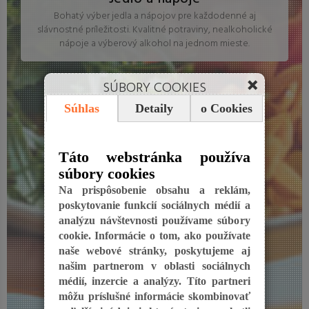
Bohatý výber jedla a nápojov pre každodenné aj
slávnostné príležitosti. Kvalitné potraviny, nealkoholické
nápoje a výberový alkohol na jednom mieste.
SÚBORY COOKIES
Súhlas
Detaily
o Cookies
Táto webstránka používa
súbory cookies
Na prispôsobenie obsahu a reklám,
poskytovanie funkcií sociálnych médií a
analýzu návštevnosti používame súbory
cookie. Informácie o tom, ako používate
naše webové stránky, poskytujeme aj
našim partnerom v oblasti sociálnych
médií, inzercie a analýzy. Títo partneri
môžu príslušné informácie skombinovať