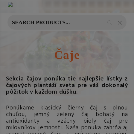
Čaje
Sekcia čajov ponúka tie najlepšie lístky z
čajových plantáží sveta pre váš dokonalý
pôžitok v každom dúšku.
Ponúkame klasický čierny čaj s plnou
chuťou, jemný zelený čaj bohatý na
antioxidanty a vzácny biely čaj pre
milovníkov jemnosti. Naša ponuka zahŕňa aj