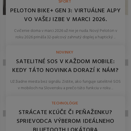
ŠPORT
PELOTON BIKE+ GEN 3: VIRTUÁLNE ALPY
VO VAŠEJ IZBE V MARCI 2026.
Cvičenie doma v marci 2026 už nie je nuda. Nový Peloton v
roku 2026 prináša 32-palcový zahnutý displej a haptický ...
REDAKCIA 27.Mar.2026
NOVINKY
SATELITNÉ SOS V KAŽDOM MOBILE:
KEDY TÁTO NOVINKA DORAZÍ K NÁM?
Už žiadne miesta bez signálu. Zistite, ako funguje satelitné SOS
v mobiloch na Slovensku a prečo túto funkciu v roku ...
REDAKCIA 27.Mar.2026
TECHNOLÓGIE
STRÁCATE KĽÚČE ČI PEŇAŽENKU?
SPRIEVODCA VÝBEROM IDEÁLNEHO
BLUETOOTH LOKÁTORA