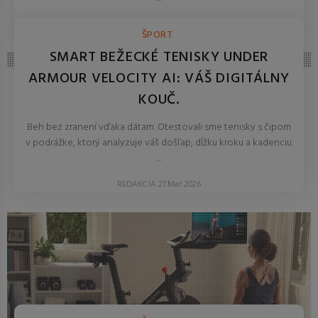
REDAKCIA 27.Mar.2026
ŠPORT
SMART BEŽECKÉ TENISKY UNDER
ARMOUR VELOCITY AI: VÁŠ DIGITÁLNY
KOUČ.
Beh bez zranení vďaka dátam. Otestovali sme tenisky s čipom
v podrážke, ktorý analyzuje váš došľap, dĺžku kroku a kadenciu.
...
REDAKCIA 27.Mar.2026