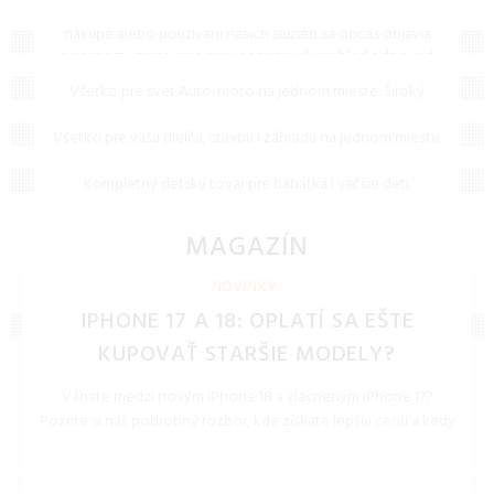
Máte otázku? Ste na správnom mieste.
Vieme, že pri
nákupe alebo používaní našich služieb sa občas objavia
nejasnosti, preto sme pre vás pripravili prehľad odpovedí
Auto-moto
na to, čo vás zaujíma najčastejšie. Ak tu predsa len
Všetko pre svet Auto-moto na jednom mieste. Široký
nenájdete, čo hľadáte, neváhajte nám napísať – radi vám
Dielňa, stavba, záhrada
výber náplní, pneumatík, autodoplnkov a riešení pre
pomôžeme!
elektromobilitu za skvelé ceny.
Všetko pre vašu dielňu, stavbu i záhradu na jednom mieste.
Detský tovar
Kvalitné náradie, ochranné pomôcky a stroje pre
profesionálov i domácich majstrov.
Kompletný detský tovar pre bábätká i väčšie deti.
Bezpečné dojčenské potreby, hračky a doplnky pre
každodennú starostlivosť o dieťa.
MAGAZÍN
NOVINKY, TECHNOLÓGIE, BLOG
NOVINKY
IPHONE 17 A 18: OPLATÍ SA EŠTE
KUPOVAŤ STARŠIE MODELY?
Váhate medzi novým iPhone 18 a zlacneným iPhone 17?
Pozrite si náš podrobný rozbor, kde získate lepšiu cenu a kedy
...
REDAKCIA 27.Mar.2026