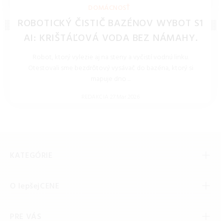
REDAKCIA 27.Mar.2026
DOMÁCNOSŤ
ROBOTICKÝ ČISTIČ BAZÉNOV WYBOT S1
AI: KRIŠTÁĽOVÁ VODA BEZ NÁMAHY.
Robot, ktorý vylezie aj na steny a vyčistí vodnú linku.
Otestovali sme bezdrôtový vysávač do bazéna, ktorý si
mapuje dno ...
REDAKCIA 27.Mar.2026
KATEGÓRIE
O lepšejCENE
PRE VÁS