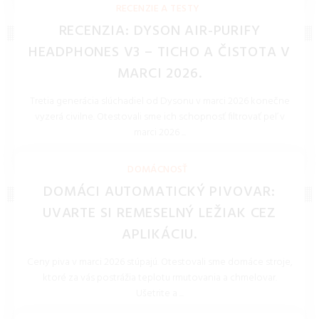
RECENZIE A TESTY
RECENZIA: DYSON AIR-PURIFY
HEADPHONES V3 – TICHO A ČISTOTA V
MARCI 2026.
Tretia generácia slúchadiel od Dysonu v marci 2026 konečne
vyzerá civilne. Otestovali sme ich schopnosť filtrovať peľ v
marci 2026 ...
REDAKCIA 27.Mar.2026
DOMÁCNOSŤ
DOMÁCI AUTOMATICKÝ PIVOVAR:
UVARTE SI REMESELNÝ LEŽIAK CEZ
APLIKÁCIU.
Ceny piva v marci 2026 stúpajú. Otestovali sme domáce stroje,
ktoré za vás postrážia teplotu rmutovania a chmelovar.
Ušetrite a ...