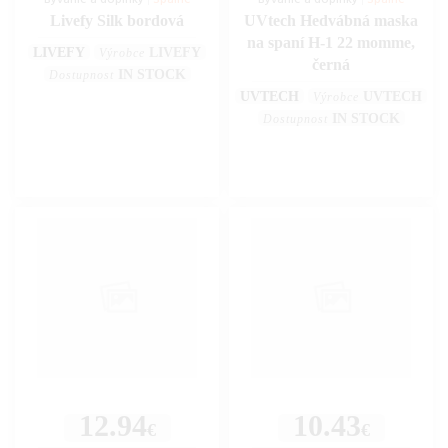
Bývanie a doplnky
|
Spálne
Bývanie a doplnky
|
Spálne
Livefy Silk bordová
UVtech Hedvábná maska
na spaní H-1 22 momme,
LIVEFY
LIVEFY
Výrobce
černá
IN STOCK
Dostupnost
UVTECH
UVTECH
Výrobce
IN STOCK
Dostupnost
12.94
10.43
€
€