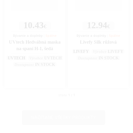
10.43
12.94
€
€
Bývanie a doplnky
|
Spálne
Bývanie a doplnky
|
Spálne
UVtech Hedvábná maska
Livefy Silk růžová
na spaní H-1, šedá
LIVEFY
LIVEFY
Výrobce
UVTECH
UVTECH
IN STOCK
Výrobce
Dostupnost
IN STOCK
Dostupnost
strana:
1
z
1
NAČÍTANÉ VŠETKY PRODUKTY
Často kladené otázky (FAQ)