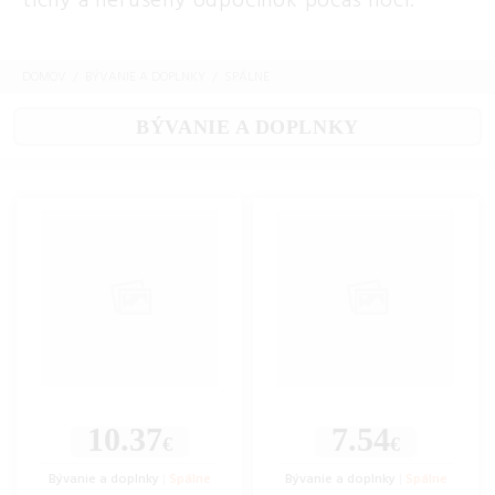
tichý a nerušený odpočinok počas noci.
DOMOV
BÝVANIE A DOPLNKY
SPÁLNE
BÝVANIE A DOPLNKY
10.37
7.54
€
€
Bývanie a doplnky
|
Spálne
Bývanie a doplnky
|
Spálne