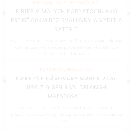
INŠPIRÁCIE, RADY, TIPY A NÁPADY
E-BIKE V MALÝCH KARPATOCH: AKO
PREJSŤ 60KM BEZ SVALOVKY A VYBITIA
BATÉRIE.
Cyklistika je dostupná pre každého. Zistite, ako smart aplikácie
optimalizujú výkon motora podľa prevýšenia karpatských
hrebeňov pre hladkú jazdu za ...
REDAKCIA 27.Mar.2026
POROVNANIE PRODUKTOV
NAJLEPŠIE KÁVOVARY MARCA 2026:
JURA Z10 GEN 3 VS. DELONGHI
MAESTOSA II.
Milujete kávu a technológie? V marci 2026 sme proti sebe
postavili dve špičky v segmente plnoautomatov. Ktorý prístroj
v roku ...
REDAKCIA 27.Mar.2026