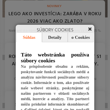
NOVINKY
LEGO AKO INVESTÍCIA: ZARÁBA V ROKU
2026 VIAC AKO ZLATO?
SÚBORY COOKIES
Niektoré stavebnice Lega zhodnotili svoju cenu za rok o 25 %.
Pozrite sa na zoznam setov, ktoré sa v marci ...
Súhlas
Detaily
o Cookies
REDAKCIA 27.Mar.2026
DOMÁCNOSŤ
Táto webstránka používa
ROBOTICKÝ ČISTIČ BAZÉNOV WYBOT S1
súbory cookies
AI: KRIŠTÁĽOVÁ VODA BEZ NÁMAHY.
Na prispôsobenie obsahu a reklám,
poskytovanie funkcií sociálnych médií a
Robot, ktorý vylezie aj na steny a vyčistí vodnú linku.
analýzu návštevnosti používame súbory
Otestovali sme bezdrôtový vysávač do bazéna, ktorý si
cookie. Informácie o tom, ako používate
mapuje dno ...
naše webové stránky, poskytujeme aj
REDAKCIA 27.Mar.2026
našim partnerom v oblasti sociálnych
TECHNOLÓGIE
médií, inzercie a analýzy. Títo partneri
SOLÁRNE BATOHY 2026: NABITE SI
môžu príslušné informácie skombinovať
s ďalšími údajmi, ktoré ste im poskytli