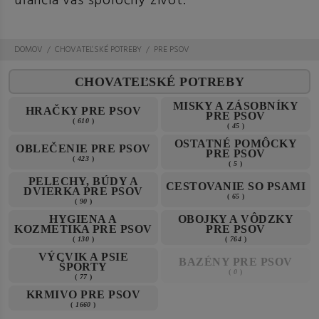
uľahčia váš spoločný život.
DOMOV
CHOVATEĽSKÉ POTREBY
PRE PSOV
CHOVATEĽSKÉ POTREBY
MISKY A ZÁSOBNÍKY
HRAČKY PRE PSOV
PRE PSOV
(
610
)
(
45
)
OSTATNÉ POMÔCKY
OBLEČENIE PRE PSOV
PRE PSOV
(
423
)
(
5
)
PELECHY, BÚDY A
CESTOVANIE SO PSAMI
DVIERKA PRE PSOV
(
65
)
(
90
)
HYGIENA A
OBOJKY A VÔDZKY
KOZMETIKA PRE PSOV
PRE PSOV
(
130
)
(
764
)
VÝCVIK A PSIE
BAZÉNY PRE PSOV
ŠPORTY
(
0
)
(
77
)
KRMIVO PRE PSOV
(
1660
)