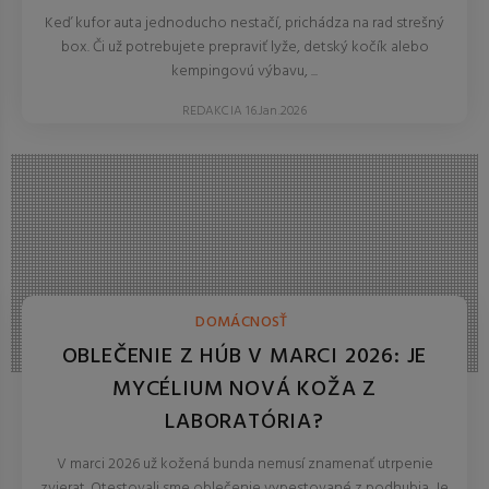
Keď kufor auta jednoducho nestačí, prichádza na rad strešný
box. Či už potrebujete prepraviť lyže, detský kočík alebo
kempingovú výbavu, ...
REDAKCIA 16.Jan.2026
DOMÁCNOSŤ
OBLEČENIE Z HÚB V MARCI 2026: JE
MYCÉLIUM NOVÁ KOŽA Z
LABORATÓRIA?
V marci 2026 už kožená bunda nemusí znamenať utrpenie
zvierat. Otestovali sme oblečenie vypestované z podhubia. Je