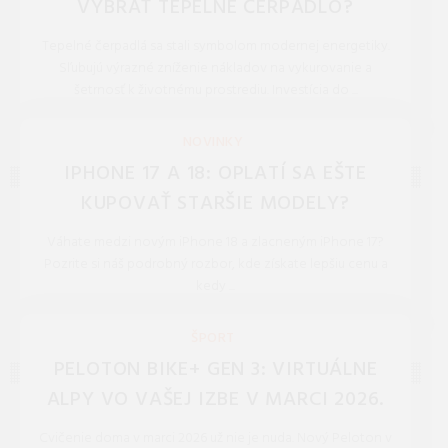
VYBRAŤ TEPELNÉ ČERPADLO?
Tepelné čerpadlá sa stali symbolom modernej energetiky.
Sľubujú výrazné zníženie nákladov na vykurovanie a
šetrnosť k životnému prostrediu. Investícia do ...
REDAKCIA 16.Jan.2026
NOVINKY
IPHONE 17 A 18: OPLATÍ SA EŠTE
KUPOVAŤ STARŠIE MODELY?
Váhate medzi novým iPhone 18 a zlacneným iPhone 17?
Pozrite si náš podrobný rozbor, kde získate lepšiu cenu a
kedy ...
REDAKCIA 27.Mar.2026
ŠPORT
PELOTON BIKE+ GEN 3: VIRTUÁLNE
ALPY VO VAŠEJ IZBE V MARCI 2026.
Cvičenie doma v marci 2026 už nie je nuda. Nový Peloton v