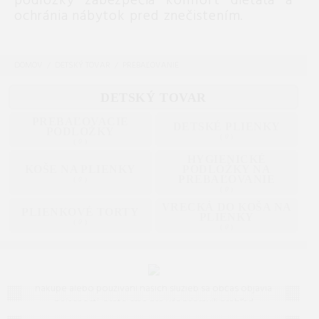
podložky zabezpečia komfort dieťaťa a
ochránia nábytok pred znečistením.
DOMOV
DETSKÝ TOVAR
PREBAĽOVANIE
DETSKÝ TOVAR
PREBAĽOVACIE
DETSKÉ PLIENKY
PODLOŽKY
(
0
)
(
0
)
HYGIENICKÉ
KOŠE NA PLIENKY
PODLOŽKY NA
PREBAĽOVANIE
(
0
)
(
0
)
VRECKÁ DO KOŠA NA
PLIENKOVÉ TORTY
PLIENKY
(
0
)
(
0
)
Často kladené otázky (FAQ)
Máte otázku? Ste na správnom mieste.
Vieme, že pri
nákupe alebo používaní našich služieb sa občas objavia
nejasnosti, preto sme pre vás pripravili prehľad
Hobby
odpovedí na to, čo vás zaujíma najčastejšie. Ak tu