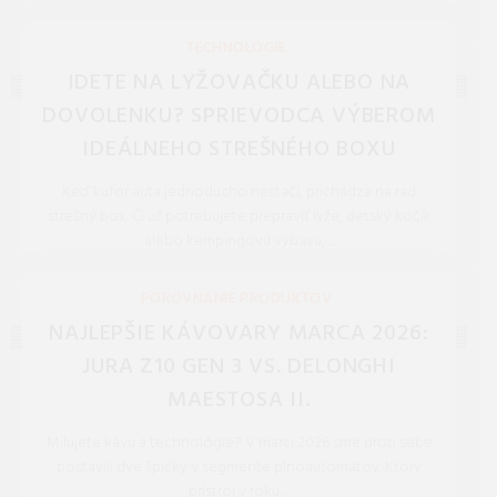
REDAKCIA 27.Mar.2026
TECHNOLÓGIE
IDETE NA LYŽOVAČKU ALEBO NA
DOVOLENKU? SPRIEVODCA VÝBEROM
IDEÁLNEHO STREŠNÉHO BOXU
Keď kufor auta jednoducho nestačí, prichádza na rad
strešný box. Či už potrebujete prepraviť lyže, detský kočík
alebo kempingovú výbavu, ...
REDAKCIA 16.Jan.2026
POROVNANIE PRODUKTOV
NAJLEPŠIE KÁVOVARY MARCA 2026:
JURA Z10 GEN 3 VS. DELONGHI
MAESTOSA II.
Milujete kávu a technológie? V marci 2026 sme proti sebe
postavili dve špičky v segmente plnoautomatov. Ktorý
prístroj v roku ...