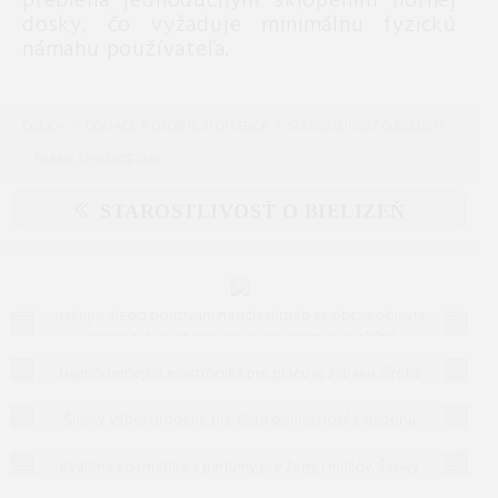
prebieha jednoduchým sklopením hornej
dosky, čo vyžaduje minimálnu fyzickú
námahu používateľa.
DOMOV
DOMÁCE A OSOBNÉ SPOTREBIČE
STAROSTLIVOSŤ O BIELIZEŇ
PARNÉ ŽEHLIACE LISY
STAROSTLIVOSŤ O BIELIZEŇ
Často kladené otázky (FAQ)
Máte otázku? Ste na správnom mieste.
Vieme, že pri
nákupe alebo používaní našich služieb sa občas objavia
nejasnosti, preto sme pre vás pripravili prehľad
Elektronika
odpovedí na to, čo vás zaujíma najčastejšie. Ak tu
Najmodernejšia elektronika pre prácu aj zábavu. Široký
predsa len nenájdete, čo hľadáte, neváhajte nám
Drogéria
výber televízorov, audio techniky a inteligentných
napísať – radi vám pomôžeme!
zariadení od popredných značiek.
Široký výber drogérie pre čistú domácnosť a osobnú
Kozmetika a parfumy
hygienu. Účinné čistiace prostriedky, pracie prášky a
hygienické potreby za skvelé ceny.
Kvalitná kozmetika a parfumy pre ženy i mužov. Široký
výber pleťovej, vlasovej a dekoratívnej kozmetiky od