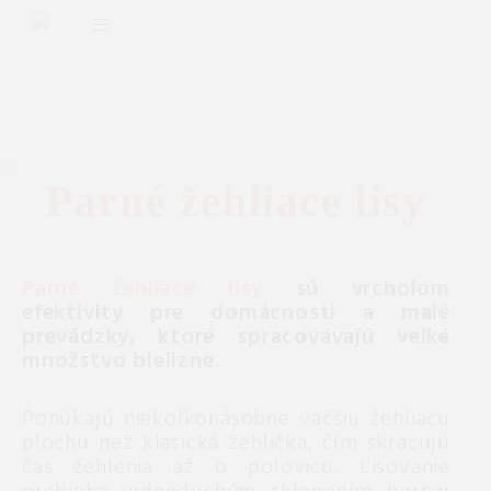
Parné žehliace lisy
Parné žehliace lisy
sú vrcholom
efektivity pre domácnosti a malé
prevádzky, ktoré spracovávajú veľké
množstvo bielizne.
Ponúkajú niekoľkonásobne väčšiu žehliacu
plochu než klasická žehlička, čím skracujú
čas žehlenia až o polovicu. Lisovanie