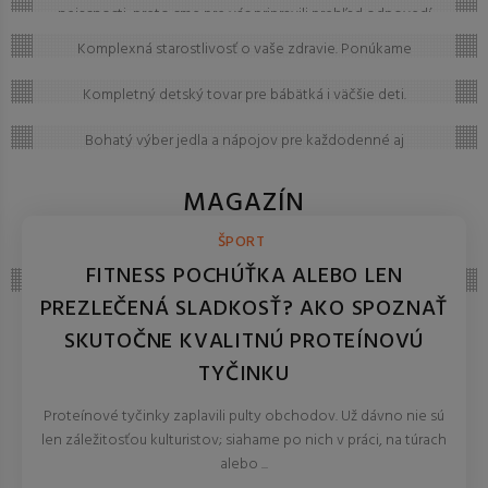
nejasnosti, preto sme pre vás pripravili prehľad odpovedí
Zdravie
na to, čo vás zaujíma najčastejšie. Ak tu predsa len
Komplexná starostlivosť o vaše zdravie. Ponúkame
nenájdete, čo hľadáte, neváhajte nám napísať – radi vám
Detský tovar
zdravotnícke pomôcky, prístroje, vitamíny a lieky pre
pomôžeme!
prevenciu aj liečbu. Všetko pre vašu vitalitu.
Kompletný detský tovar pre bábätká i väčšie deti.
Jedlo a nápoje
Bezpečné dojčenské potreby, hračky a doplnky pre
každodennú starostlivosť o dieťa.
Bohatý výber jedla a nápojov pre každodenné aj
slávnostné príležitosti. Kvalitné potraviny, nealkoholické
nápoje a výberový alkohol na jednom mieste.
MAGAZÍN
NOVINKY, TECHNOLÓGIE, BLOG
ŠPORT
FITNESS POCHÚŤKA ALEBO LEN
PREZLEČENÁ SLADKOSŤ? AKO SPOZNAŤ
SKUTOČNE KVALITNÚ PROTEÍNOVÚ
TYČINKU
Proteínové tyčinky zaplavili pulty obchodov. Už dávno nie sú
len záležitosťou kulturistov; siahame po nich v práci, na túrach
alebo ...