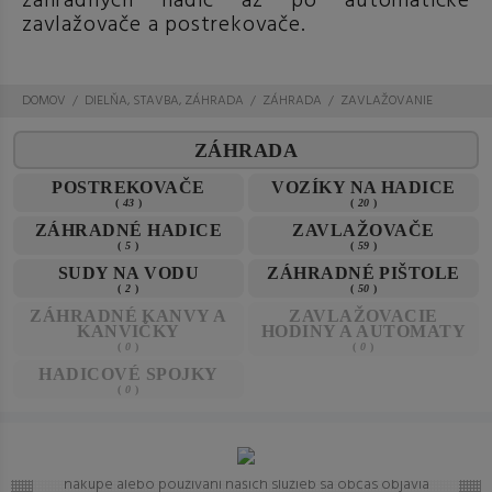
záhradných hadíc až po automatické
zavlažovače a postrekovače.
DOMOV
DIELŇA, STAVBA, ZÁHRADA
ZÁHRADA
ZAVLAŽOVANIE
ZÁHRADA
POSTREKOVAČE
VOZÍKY NA HADICE
(
43
)
(
20
)
ZÁHRADNÉ HADICE
ZAVLAŽOVAČE
(
5
)
(
59
)
SUDY NA VODU
ZÁHRADNÉ PIŠTOLE
(
2
)
(
50
)
ZÁHRADNÉ KANVY A
ZAVLAŽOVACIE
KANVIČKY
HODINY A AUTOMATY
(
0
)
(
0
)
HADICOVÉ SPOJKY
(
0
)
Často kladené otázky (FAQ)
Máte otázku? Ste na správnom mieste.
Vieme, že pri
nákupe alebo používaní našich služieb sa občas objavia