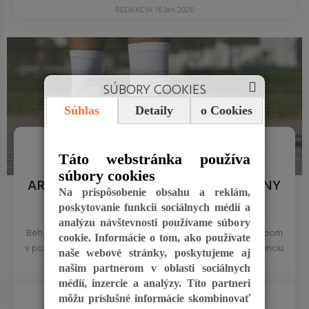
REDAKCIA 16.Jan.2026
SÚBORY COOKIES
Súhlas
Detaily
o Cookies
ŠPORT
Táto webstránka používa
SMART BEŽECKÉ TENISKY UNDER
súbory cookies
ARMOUR VELOCITY AI: VÁŠ DIGITÁLNY
Na prispôsobenie obsahu a reklám,
KOUČ.
poskytovanie funkcií sociálnych médií a
analýzu návštevnosti používame súbory
Beh bez zranení vďaka dátam. Otestovali sme tenisky s čipom
cookie. Informácie o tom, ako používate
v podrážke, ktorý analyzuje váš došľap, dĺžku kroku a kadenciu.
naše webové stránky, poskytujeme aj
...
našim partnerom v oblasti sociálnych
médií, inzercie a analýzy. Títo partneri
REDAKCIA 27.Mar.2026
INŠPIRÁCIE, RADY, TIPY A NÁPADY
môžu príslušné informácie skombinovať