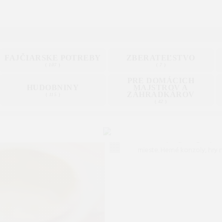
FAJČIARSKE POTREBY
ZBERATEĽSTVO
(
107
)
(
7
)
PRE DOMÁCICH
HUDOBNINY
MAJSTROV A
ZÁHRADKÁROV
(
115
)
(
42
)
Gaming
Všetko pre gaming na je
mieste. Herné konzoly, hry n
konzoly a široká ponuka h
príslušenstva pre začiatočn
profesionálov.