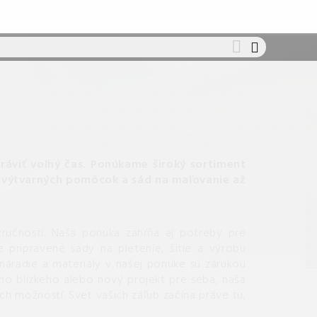
áviť voľný čas.
Ponúkame široký sortiment
 výtvarných pomôcok a sád na maľovanie až
ručností. Naša ponuka zahŕňa aj potreby pre
 pripravené sady na pletenie, šitie a výrobu
 náradie a materiály v našej ponuke sú zárukou
ho blízkeho alebo nový projekt pre seba, naša
ch možností. Svet vašich záľub začína práve tu,