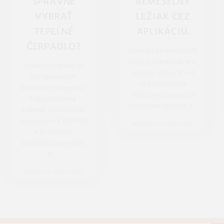
SPRÁVNE
REMESELNÝ
VYBRAŤ
LEŽIAK CEZ
TEPELNÉ
APLIKÁCIU.
ČERPADLO?
Ceny piva v marci 2026
stúpajú. Otestovali sme
Tepelné čerpadlá sa
domáce stroje, ktoré
stali symbolom
za vás postrážia
modernej energetiky.
teplotu rmutovania a
Sľubujú výrazné
chmelovar. Ušetrite a ...
zníženie nákladov na
vykurovanie a šetrnosť
REDAKCIA 27.Mar.2026
k životnému
prostrediu. Investícia
do ...
REDAKCIA 16.Jan.2026