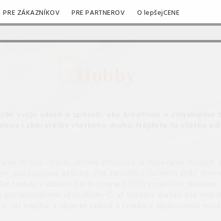
PRE ZÁKAZNÍKOV
PRE PARTNEROV
O lepšejCENE
Hobby
jde svoju vášeň a spôsob, ako kreatívne a zmysluplne tr
lcov i zberateľov všetkého druhu.
Nájdete tu všetko od
nie stresu, rozvoj jemnej motoriky a získavanie nových z
re outdoorové aktivity. Pre fanúšikov ručných prác máme
e trendy v oblasti Do-It-Yourself (DIY) projektov. Kvalitné
 profesionálnym výsledkom. Či už hľadáte darček pre nieko
 čo vás napĺňa, a objavte radosť z tvorby a objavovania nový