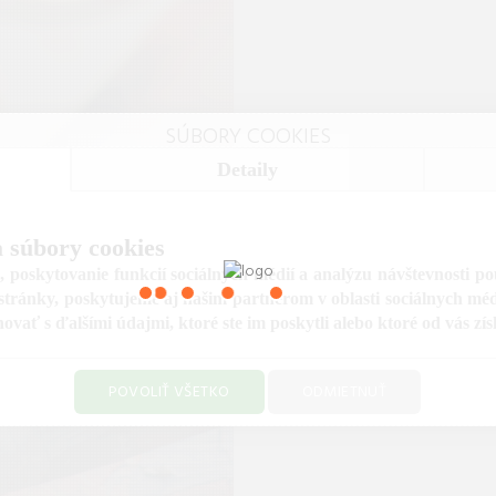
SÚBORY COOKIES
Detaily
Hobby
e vaše koníčky a voľný čas.
 súbory cookies
 pre modelárov, umelcov,
 poskytovanie funkcií sociálnych médií a analýzu návštevnosti p
i zberateľov. Objavte svoju
tránky, poskytujeme aj našim partnerom v oblasti sociálnych médií
našou ponukou v kategórii
ať s ďalšími údajmi, ktoré ste im poskytli alebo ktoré od vás získa
Hobby.
POVOLIŤ VŠETKO
ODMIETNUŤ