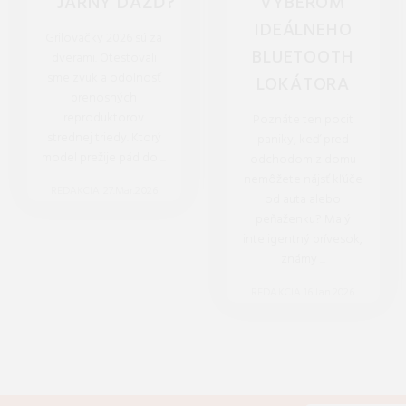
JARNÝ DÁŽĎ?
VÝBEROM
IDEÁLNEHO
Grilovačky 2026 sú za
BLUETOOTH
dverami. Otestovali
sme zvuk a odolnosť
LOKÁTORA
prenosných
reproduktorov
Poznáte ten pocit
strednej triedy. Ktorý
paniky, keď pred
model prežije pád do ...
odchodom z domu
nemôžete nájsť kľúče
REDAKCIA 27.Mar.2026
od auta alebo
peňaženku? Malý
inteligentný prívesok,
známy ...
REDAKCIA 16.Jan.2026