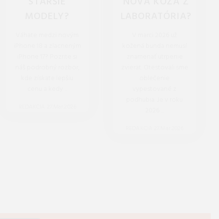
STARŠIE
NOVÁ KOŽA Z
MODELY?
LABORATÓRIA?
Váhate medzi novým
V marci 2026 už
iPhone 18 a zlacneným
kožená bunda nemusí
iPhone 17? Pozrite si
znamenať utrpenie
náš podrobný rozbor,
zvierat. Otestovali sme
kde získate lepšiu
oblečenie
cenu a kedy ...
vypestované z
podhubia. Je v roku
REDAKCIA 27.Mar.2026
2026 ...
REDAKCIA 27.Mar.2026