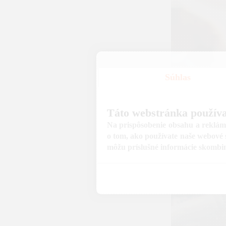
Súhlas
Všetko pr
Táto webstránka používa
Potreby
Na prispôsobenie obsahu a reklám,
kutilov 
o tom, ako používate naše webové s
vášeň s 
môžu príslušné informácie skombinov