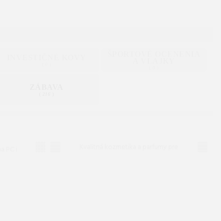
ŠPORTOVÉ OCENENIA
INVESTIČNÉ KOVY
A VLAJKY
(
0
)
(
0
)
ZÁBAVA
(
216
)
Kozmetika a
parfumy
dnom
Kvalitná kozmetika a parfumy pre
a PC i
ženy i mužov. Široký výber pleťovej,
erného
vlasovej a dekoratívnej kozmetiky
íkov i
od svetových značiek na jednom
mieste.