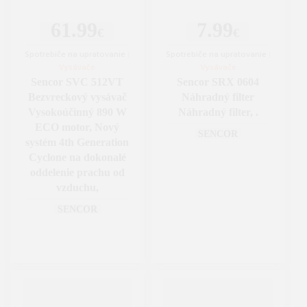
61.99
7.99
€
€
Spotrebiče na upratovanie
|
Spotrebiče na upratovanie
|
Vysávače
Vysávače
Sencor SVC 512VT
Sencor SRX 0604
Bezvreckový vysávač
Náhradný filter
Vysokoúčinný 890 W
Náhradný filter, .
ECO motor, Nový
SENCOR
systém 4th Generation
Cyclone na dokonalé
oddelenie prachu od
vzduchu,
SENCOR