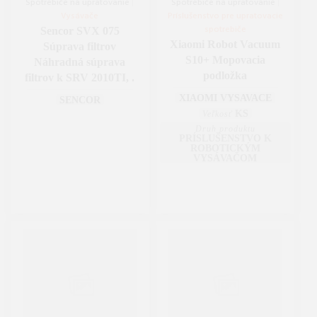
Spotrebiče na upratovanie
|
Spotrebiče na upratovanie
|
Vysávače
Príslušenstvo pre upratovacie
spotrebiče
Sencor SVX 075
Xiaomi Robot Vacuum
Súprava filtrov
S10+ Mopovacia
Náhradná súprava
podložka
filtrov k SRV 2010TI, .
XIAOMI VYSAVACE
SENCOR
KS
Veľkosť
Druh produktu
PRÍSLUŠENSTVO K
ROBOTICKÝM
VYSÁVAČOM