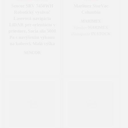
Robotické vysávače
Vysávače
Sencor SRV 7450WH
Marimex StarVac
Robotický vysávač
Columbia
Laserová navigácia
MARIMEX
LiDAR pre orientáciu v
MARIMEX
Výrobce
priestore, Sacia sila 5000
IN STOCK
Dostupnost
Pa s navýšením výkonu
na koberci, Malá výška
SENCOR