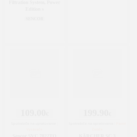
Filtration System, Power
Edition s
SENCOR
109.00
199.90
€
€
Spotrebiče na upratovanie
|
Spotrebiče na upratovanie
|
Parné
Vysávače
čističe
Sencor SVC 7822TQ
KÄRCHER SC 3