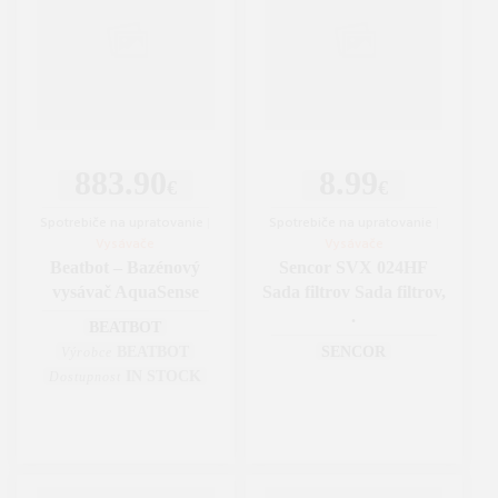
883.90
8.99
€
€
Spotrebiče na upratovanie
|
Spotrebiče na upratovanie
|
Vysávače
Vysávače
Beatbot – Bazénový
Sencor SVX 024HF
vysávač AquaSense
Sada filtrov Sada filtrov,
.
BEATBOT
BEATBOT
SENCOR
Výrobce
IN STOCK
Dostupnost