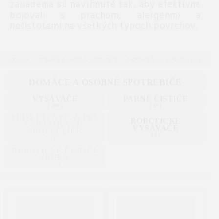
zariadenia sú navrhnuté tak, aby efektívne
bojovali s prachom, alergénmi a
nečistotami na všetkých typoch povrchov.
DOMOV
DOMÁCE A OSOBNÉ SPOTREBIČE
SPOTREBIČE NA UPRATOVANIE
DOMÁCE A OSOBNÉ SPOTREBIČE
VYSÁVAČE
PARNÉ ČISTIČE
(
390
)
(
32
)
PRÍSLUŠENSTVO PRE
ROBOTICKÉ
UPRATOVACIE
VYSÁVAČE
SPOTREBIČE
(
7
)
(
0
)
ROBOTICKÉ ČISTIČE
OKIEN
(
0
)