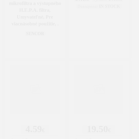
mikrofiltra a výstupného
IN STOCK
Dostupnost
H.E.P.A. filtra,
Umyvateľné, Pre
viacnásobné použitie, .
SENCOR
4.59
19.50
€
€