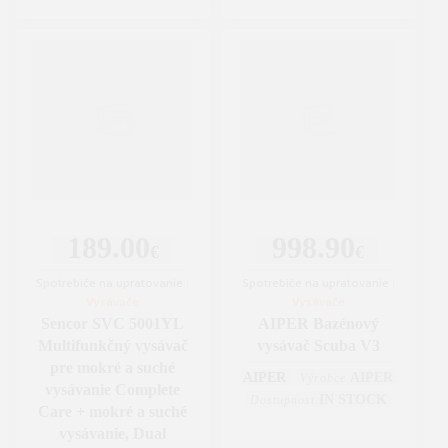
189.00
998.90
€
€
Spotrebiče na upratovanie
|
Spotrebiče na upratovanie
|
Vysávače
Vysávače
Sencor SVC 5001YL
AIPER Bazénový
Multifunkčný vysávač
vysávač Scuba V3
pre mokré a suché
AIPER
AIPER
Výrobce
vysávanie Complete
IN STOCK
Dostupnost
Care + mokré a suché
vysávanie, Dual