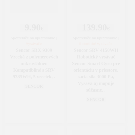
9.90
139.90
€
€
Spotrebiče na upratovanie
|
Spotrebiče na upratovanie
|
Vysávače
Robotické vysávače
Sencor SRX 9309
Sencor SRV 4150WH
Vrecká z polymerových
Robotický vysávač
mikrovlákien
Sencor Smart Gyro pre
Kompatibilné s SRV
orientáciu v priestore,
9385WH, 5 vreciek, .
sacia sila 3000 Pa,
Vysáva aj mopuje
SENCOR
súčasne, .
SENCOR