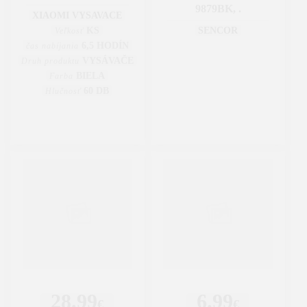
9879BK, .
XIAOMI VYSAVACE
KS
SENCOR
Veľkosť
6,5 HODÍN
čas nabíjania
VYSÁVAČE
Druh produktu
BIELA
Farba
60 DB
Hlučnosť
28.99
6.99
€
€