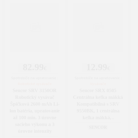
82.99
12.99
€
€
Spotrebiče na upratovanie
|
Spotrebiče na upratovanie
|
Robotické vysávače
Vysávače
Sencor SRV 3150OR
Sencor SRX 0505
Robotický vysávač
Centrálna kefka mäkká
Špičková 2600 mAh Li-
Kompatibilná s SRV
lon batéria, upratovanie
9550BK, 1 centrálna
až 100 min. 3 úrovne
kefka mäkká, .
sacieho výkonu a 3
SENCOR
úrovne intenzity