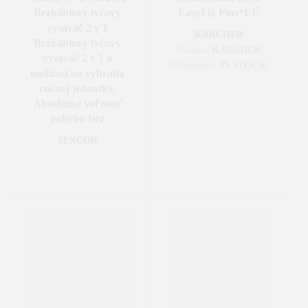
Bezkáblový tyčový
EasyFix Plus*EÚ
vysávač 2 v 1
KÄRCHER
Bezkáblový tyčový
KÄRCHER
Výrobce
vysávač 2 v 1 a
IN STOCK
Dostupnost
možnosťou vybratia
ručnej jednotky,
Absolútna voľnosť
pohybu bez
SENCOR