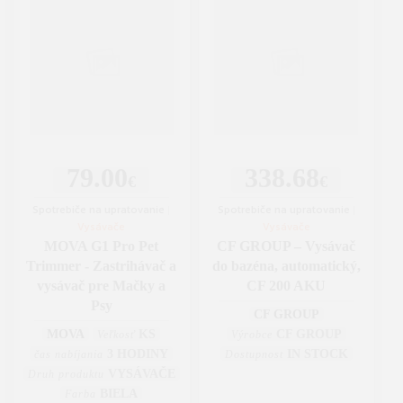
79.00
338.68
€
€
Spotrebiče na upratovanie
|
Spotrebiče na upratovanie
|
Vysávače
Vysávače
MOVA G1 Pro Pet
CF GROUP – Vysávač
Trimmer - Zastrihávač a
do bazéna, automatický,
vysávač pre Mačky a
CF 200 AKU
Psy
CF GROUP
MOVA
KS
CF GROUP
Veľkosť
Výrobce
3 HODINY
IN STOCK
čas nabíjania
Dostupnost
VYSÁVAČE
Druh produktu
BIELA
Farba