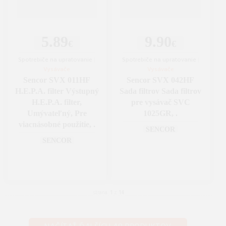
5.89
9.90
€
€
Spotrebiče na upratovanie
|
Spotrebiče na upratovanie
|
Vysávače
Vysávače
Sencor SVX 011HF
Sencor SVX 042HF
H.E.P.A. filter Výstupný
Sada filtrov Sada filtrov
H.E.P.A. filter,
pre vysávač SVC
Umývateľný, Pre
1025GR, .
viacnásobné použitie, .
SENCOR
SENCOR
strana:
1
z
14