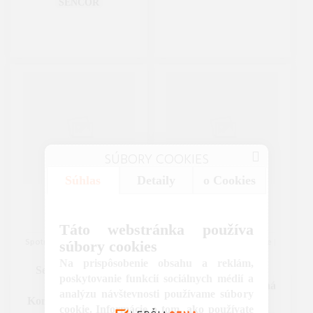
SENCOR
SÚBORY COOKIES
Súhlas
Detaily
o Cookies
9.99
11.99
€
€
Táto webstránka používa
Spotrebiče na upratovanie
|
Spotrebiče na upratovanie
|
súbory cookies
Vysávače
Vysávače
Na prispôsobenie obsahu a reklám,
Sencor SVXD 805
Sencor SRXD 4111
poskytovanie funkcií sociálnych médií a
Kefový valček
Adaptér Kompatibilná
analýzu návštevnosti používame súbory
Kompatibilný so SVC
so SRV 4150WH, .
cookie. Informácie o tom, ako používate