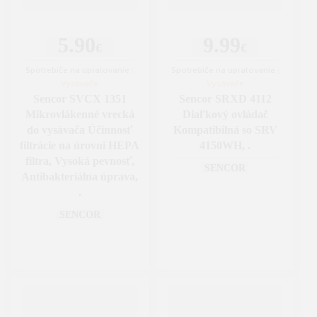
5.90
9.99
€
€
Spotrebiče na upratovanie
|
Spotrebiče na upratovanie
|
Vysávače
Vysávače
Sencor SVCX 1351
Sencor SRXD 4112
Mikrovlákenné vrecká
Diaľkový ovládač
do vysávača Účinnosť
Kompatibilná so SRV
filtrácie na úrovni HEPA
4150WH, .
filtra, Vysoká pevnosť,
SENCOR
Antibakteriálna úprava,
.
SENCOR