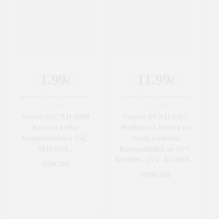
1.99
11.99
€
€
Spotrebiče na upratovanie
|
Spotrebiče na upratovanie
|
Vysávače
Vysávače
Sencor SSCXD 0008
Sencor SVXD 8305
Kovová kefka
Podlahová hubica na
Kompatibilná s SSC
tvrdú podlahu
6010WH, .
Kompatibilná so SVC
8310BK, SVC 8330BK, .
SENCOR
SENCOR