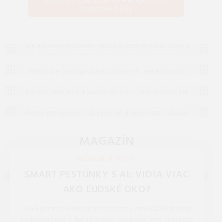
NAČÍTAŤ ĎALŠÍCH 48 PRODUKTOV
(zostáva 605)
Často kladené otázky (FAQ)
Máte otázku? Ste na správnom mieste.
Vieme, že pri
nákupe alebo používaní našich služieb sa občas objavia
nejasnosti, preto sme pre vás pripravili prehľad
Gaming
odpovedí na to, čo vás zaujíma najčastejšie. Ak tu
Všetko pre gaming na jednom mieste. Herné konzoly,
predsa len nenájdete, čo hľadáte, neváhajte nám
Oblečenie, obuv a doplnky
hry na PC i konzoly a široká ponuka herného
napísať – radi vám pomôžeme!
príslušenstva pre začiatočníkov i profesionálov.
Štýlové oblečenie, kvalitná obuv a módne doplnky pre
Bývanie a doplnky
celú rodinu. Objavte najnovšie trendy a doprajte si
komfortné kúsky na každý deň.
Všetko pre bývanie a doplnky do domácnosti. Nábytok,
dekorácie, sanita a osvetlenie pre váš moderný a útulný
domov.
MAGAZÍN
NOVINKY, TECHNOLÓGIE, BLOG
RECENZIE A TESTY
SMART PESTÚNKY S AI: VIDIA VIAC
AKO ĽUDSKÉ OKO?
Nová generácia detských monitorov v roku 2026 dokáže
analyzovať plač a dych bábätka. Otestovali sme, či sú tieto