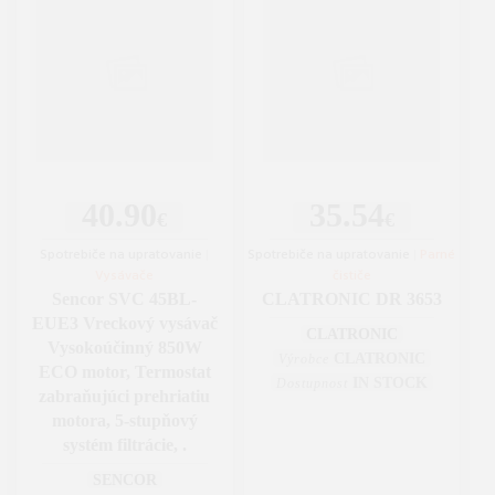
40.90
35.54
€
€
Spotrebiče na upratovanie
|
Spotrebiče na upratovanie
|
Parné
Vysávače
čističe
Sencor SVC 45BL-
CLATRONIC DR 3653
EUE3 Vreckový vysávač
CLATRONIC
Vysokoúčinný 850W
CLATRONIC
Výrobce
ECO motor, Termostat
IN STOCK
Dostupnost
zabraňujúci prehriatiu
motora, 5-stupňový
systém filtrácie, .
SENCOR