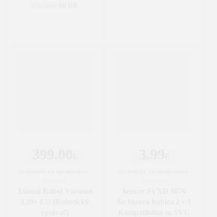
60 DB
Hlučnosť
399.00
3.99
€
€
Spotrebiče na upratovanie
|
Spotrebiče na upratovanie
|
Vysávače
Vysávače
Xiaomi Robot Vacuum
Sencor SVXD 9876
X20+ EU (Robotický
Štrbinová hubica 2 v 1
vysávač)
Kompatibilná so SVC