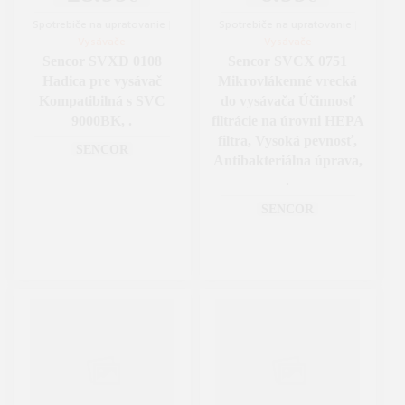
Spotrebiče na upratovanie
|
Spotrebiče na upratovanie
|
Vysávače
Vysávače
Sencor SVXD 0108
Sencor SVCX 0751
Hadica pre vysávač
Mikrovlákenné vrecká
Kompatibilná s SVC
do vysávača Účinnosť
9000BK, .
filtrácie na úrovni HEPA
filtra, Vysoká pevnosť,
SENCOR
Antibakteriálna úprava,
.
SENCOR