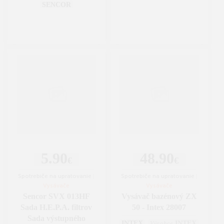
SENCOR
5.90
48.90
€
€
Spotrebiče na upratovanie
|
Spotrebiče na upratovanie
|
Vysávače
Vysávače
Sencor SVX 013HF
Vysávač bazénový ZX
Sada H.E.P.A. filtrov
50 - Intex 28007
Sada výstupného
INTEX
INTEX
Výrobce