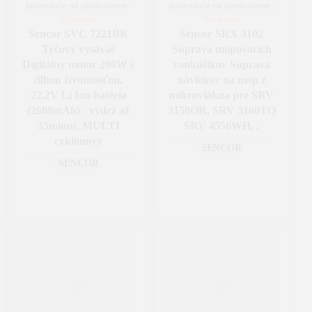
Spotrebiče na upratovanie
|
Spotrebiče na upratovanie
|
Vysávače
Vysávače
Sencor SVC 7221BK
Sencor SRX 3102
Tyčový vysávač
Súprava mopovacích
Digitálny motor 200W s
vankúšikov Súprava
dlhou životnosťou,
návlekov na mop z
22,2V Li Ion batéria
mikrovlákna pre SRV
(2600mAh) - výdrž až
3150OR, SRV 3160TQ
35minút, MULTI
SRV 4550WH, .
cyklónový
SENCOR
SENCOR