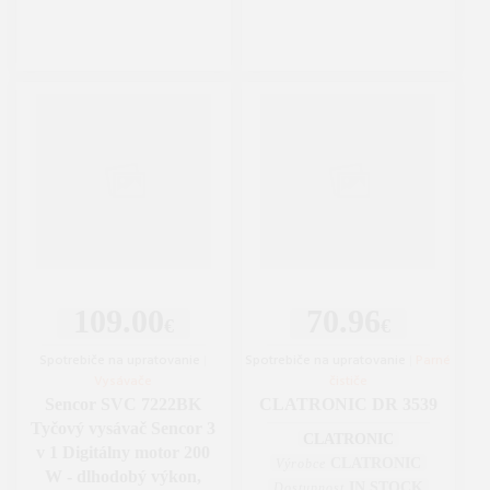
109.00
70.96
€
€
Spotrebiče na upratovanie
|
Spotrebiče na upratovanie
|
Parné
Vysávače
čističe
Sencor SVC 7222BK
CLATRONIC DR 3539
Tyčový vysávač Sencor 3
CLATRONIC
v 1 Digitálny motor 200
CLATRONIC
Výrobce
W - dlhodobý výkon,
IN STOCK
Dostupnost