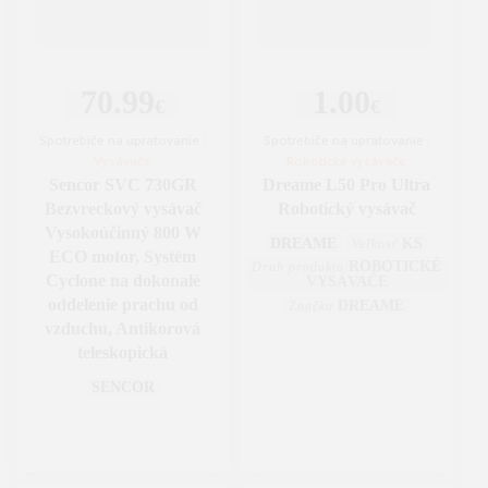
70.99
1.00
€
€
Spotrebiče na upratovanie
|
Spotrebiče na upratovanie
|
Vysávače
Robotické vysávače
Sencor SVC 730GR
Dreame L50 Pro Ultra
Bezvreckový vysávač
Robotický vysávač
Vysokoúčinný 800 W
DREAME
KS
Veľkosť
ECO motor, Systém
ROBOTICKÉ
Druh produktu
Cyclone na dokonalé
VYSÁVAČE
oddelenie prachu od
DREAME
Značka
vzduchu, Antikorová
teleskopická
SENCOR