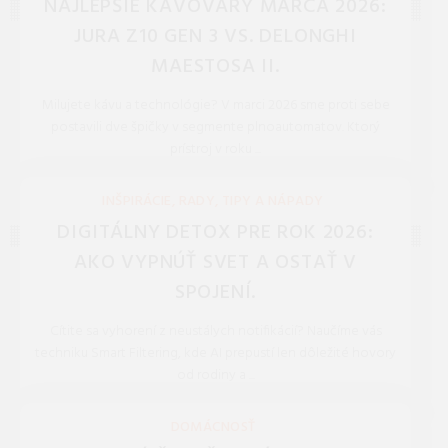
NAJLEPŠIE KÁVOVARY MARCA 2026:
JURA Z10 GEN 3 VS. DELONGHI
MAESTOSA II.
Milujete kávu a technológie? V marci 2026 sme proti sebe
postavili dve špičky v segmente plnoautomatov. Ktorý
prístroj v roku ...
REDAKCIA 27.Mar.2026
INŠPIRÁCIE, RADY, TIPY A NÁPADY
DIGITÁLNY DETOX PRE ROK 2026:
AKO VYPNÚŤ SVET A OSTAŤ V
SPOJENÍ.
Cítite sa vyhorení z neustálych notifikácií? Naučíme vás
techniku Smart Filtering, kde AI prepustí len dôležité hovory
od rodiny a ...
REDAKCIA 27.Mar.2026
DOMÁCNOSŤ