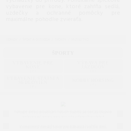
vychádzky do prírody. Ponúkame špičkové
vybavenie pre kone, ktoré zahŕňa sedlá,
uzdečky a ochranné pomôcky pre
maximálne pohodlie zvieraťa.
DOMOV
ŠPORT A OUTDOOR
ŠPORTY
JAZDECTVO
ŠPORTY
VYBAVENIE PRE
VÝBAVA PRE
KONE
JAZDCOV
(
0
)
(
0
)
VYBAVENIE STAJNÍ A
HOBBY HORSING
SEDLOVIEN
(
0
)
(
0
)
Často kladené otázky (FAQ)
Máte otázku? Ste na správnom mieste.
Vieme, že pri
nákupe alebo používaní našich služieb sa občas objavia
nejasnosti, preto sme pre vás pripravili prehľad
Detský tovar
odpovedí na to, čo vás zaujíma najčastejšie. Ak tu
Kompletný detský tovar pre bábätká i väčšie deti.
predsa len nenájdete, čo hľadáte, neváhajte nám