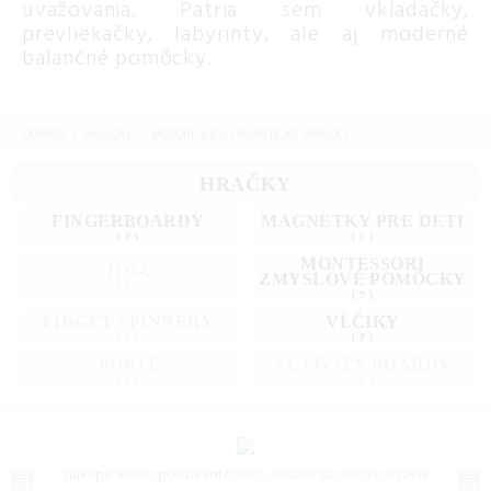
uvažovania. Patria sem vkladačky,
prevliekačky, labyrinty, ale aj moderné
balančné pomôcky.
DOMOV
HRAČKY
MOTORICKÉ A DIDAKTICKÉ HRAČKY
HRAČKY
FINGERBOARDY
MAGNETKY PRE DETI
(
8
)
(
5
)
MONTESSORI
JOJÁ
ZMYSLOVÉ POMÔCKY
(
0
)
(
9
)
FIDGET SPINNERY
VĹČIKY
(
0
)
(
8
)
POP IT
ACTIVITY BOARDY
(
0
)
(
0
)
Často kladené otázky (FAQ)
Máte otázku? Ste na správnom mieste.
Vieme, že pri
nákupe alebo používaní našich služieb sa občas objavia