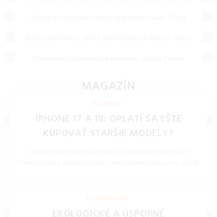
nejasnosti, preto sme pre vás pripravili prehľad odpovedí
Auto-moto
na to, čo vás zaujíma najčastejšie. Ak tu predsa len
Všetko pre svet Auto-moto na jednom mieste. Široký
nenájdete, čo hľadáte, neváhajte nám napísať – radi vám
Filmy, knihy, hry
výber náplní, pneumatík, autodoplnkov a riešení pre
pomôžeme!
elektromobilitu za skvelé ceny.
Široký výber filmov, kníh a spoločenských hier pre všetky
Kancelária a papiernictvo
vekové kategórie. Objavte bestsellery, filmové novinky a
zábavné hry pre celú rodinu.
Kompletné vybavenie pre kanceláriu a školu. Písacie
potreby, papiere, šanóny, kalkulačky a potreby na
archiváciu dokumentov v špičkovej kvalite.
MAGAZÍN
NOVINKY, TECHNOLÓGIE, BLOG
NOVINKY
IPHONE 17 A 18: OPLATÍ SA EŠTE
KUPOVAŤ STARŠIE MODELY?
Váhate medzi novým iPhone 18 a zlacneným iPhone 17?
Pozrite si náš podrobný rozbor, kde získate lepšiu cenu a kedy
...
REDAKCIA 27.Mar.2026
TECHNOLÓGIE
EKOLOGICKÉ A ÚSPORNÉ