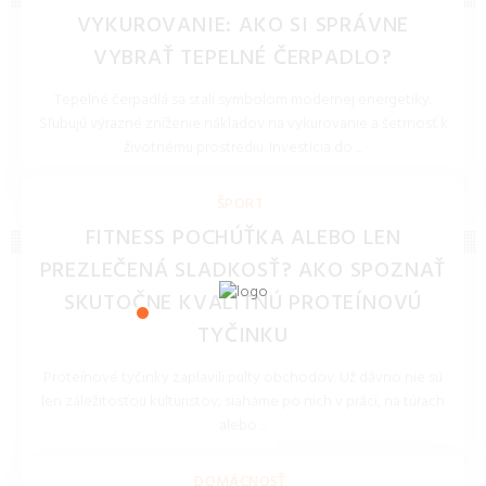
VYKUROVANIE: AKO SI SPRÁVNE
VYBRAŤ TEPELNÉ ČERPADLO?
Tepelné čerpadlá sa stali symbolom modernej energetiky.
Sľubujú výrazné zníženie nákladov na vykurovanie a šetrnosť k
životnému prostrediu. Investícia do ...
REDAKCIA 16.Jan.2026
ŠPORT
FITNESS POCHÚŤKA ALEBO LEN
PREZLEČENÁ SLADKOSŤ? AKO SPOZNAŤ
SKUTOČNE KVALITNÚ PROTEÍNOVÚ
TYČINKU
Proteínové tyčinky zaplavili pulty obchodov. Už dávno nie sú
len záležitosťou kulturistov; siahame po nich v práci, na túrach
alebo ...
REDAKCIA 16.Jan.2026
DOMÁCNOSŤ