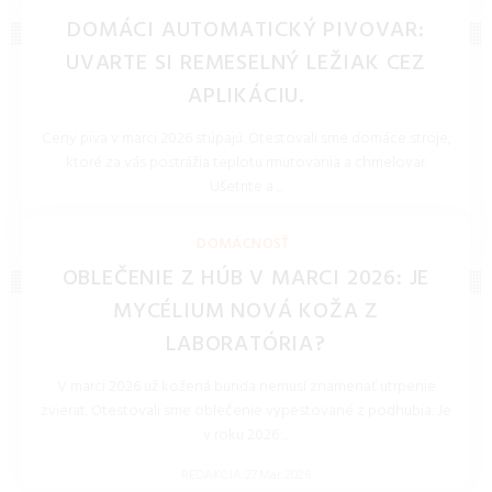
DOMÁCI AUTOMATICKÝ PIVOVAR:
UVARTE SI REMESELNÝ LEŽIAK CEZ
APLIKÁCIU.
Ceny piva v marci 2026 stúpajú. Otestovali sme domáce stroje,
ktoré za vás postrážia teplotu rmutovania a chmelovar.
Ušetrite a ...
REDAKCIA 27.Mar.2026
DOMÁCNOSŤ
OBLEČENIE Z HÚB V MARCI 2026: JE
MYCÉLIUM NOVÁ KOŽA Z
LABORATÓRIA?
V marci 2026 už kožená bunda nemusí znamenať utrpenie
zvierat. Otestovali sme oblečenie vypestované z podhubia. Je
v roku 2026 ...
REDAKCIA 27.Mar.2026