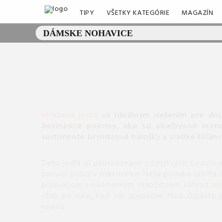
TIPY
VŠETKY KATEGÓRIE
MAGAZÍN
Mrazené jedlá
sú ideálnym riešením pre dni
bezmäsité pokrmy, ako sú obaľované rezne,
sortimente bryndzové halušky a sladké šúľan
Tieto jedlá sú pripravované z čerstvých surovín 
panvici alebo v mikrovlnke. Naša ponuka zahŕňa 
produktom s nadmerným množstvom náhrad.
Mr
vždy po ruke, keď vás prepadne hlad. Objavte p
rodinu.