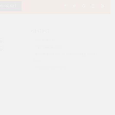
ODOBERAŤ
S
KONTAKT
ONLINEE s.r.o.
+421 948 190 358
PON-PIA 08:00 - 18:00 | SOB-NED 10:00 -
18:00
info@lepsiacena.sk