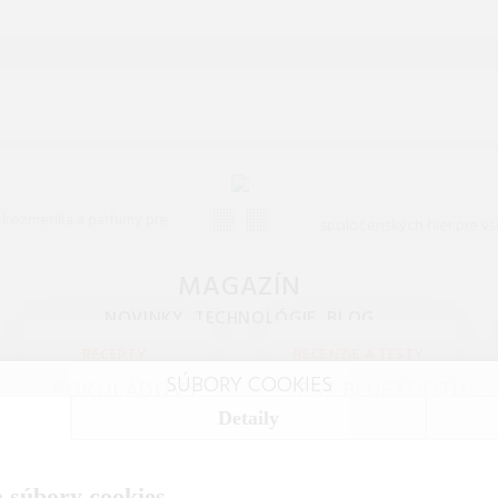
ozmetika a
Filmy, knihy, 
parfumy
Široký výber filmov, kníh
á kozmetika a parfumy pre
spoločenských hier pre vš
žov. Široký výber pleťovej,
vekové kategórie. Objav
 a dekoratívnej kozmetiky
bestsellery, filmové novin
MAGAZÍN
ových značiek na jednom
zábavné hry pre celú rodi
NOVINKY, TECHNOLÓGIE, BLOG
mieste.
RECEPTY
RECENZIE A TESTY
SÚBORY COOKIES
ČOKOLÁDOVÝ
TEST BLUETOOTH
FONDANT Z
Detaily
REPRODUKTOROV
TEPLOVZDUŠNEJ
NA TERASU:
FRITÉZY:
KTORÝ VYDRŽÍ
 súbory cookies