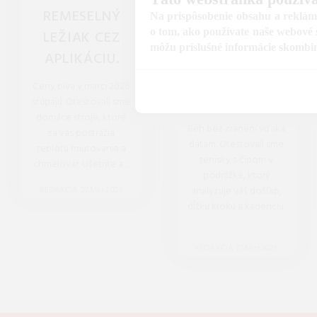
REMESELNÝ
ARMOUR
Na prispôsobenie obsahu a reklám,
o tom, ako používate naše webové s
LEŽIAK CEZ
VELOCITY AI:
môžu príslušné informácie skombinov
APLIKÁCIU.
VÁŠ
DIGITÁLNY
Ceny piva v marci 2026
KOUČ.
stúpajú. Otestovali sme
domáce stroje, ktoré
Beh bez zranení vďaka
za vás postrážia
dátam. Otestovali sme
teplotu rmutovania a
tenisky s čipom v
chmelovar. Ušetrite a ...
podrážke, ktorý
REDAKCIA 27.Mar.2026
analyzuje váš došľap,
dĺžku kroku a kadenciu.
...
REDAKCIA 27.Mar.2026