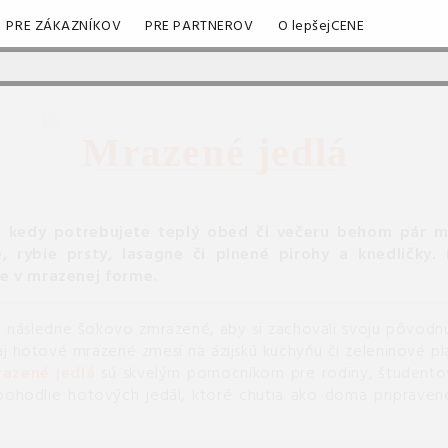
PRE ZÁKAZNÍKOV
PRE PARTNEROV
O lepšejCENE
Mrazené jedlá
, kedy potrebujete teplý obed či večeru behom pár m
 rybie prsty, lasagne či plnené pirohy a knedličky.
ce v mrazenej forme.
a následne šokovo zmrazené, aby si zachovali svoju pôvodnú c
aj hotové mrazené zmesi na ázijskú kuchyňu či zeleninové p
azené jedlá
sú skvelým pomocníkom pre rodiny, študentov 
ohodlie hotových jedál, ktoré chutia ako doma pripravené. 