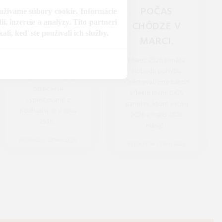
NOVÁ KOŽA Z
POČAS
oužívame súbory cookie. Informácie
, inzercie a analýzy. Títo partneri
LABORATÓRIA?
CHÔDZE V
li, keď ste používali ich služby.
MARCI.
V marci 2026 už
kožená bunda nemusí
Marec 2026 prináša
znamenať utrpenie
slobodu pohybu.
zvierat. Otestovali sme
Otestovali sme batoh
oblečenie
s flexibilnými CIGS
vypestované z
panelmi, ktoré v roku
podhubia. Je v roku
2026 v marci 2026
2026 ...
nabijú ...
REDAKCIA 27.Mar.2026
REDAKCIA 27.Mar.2026