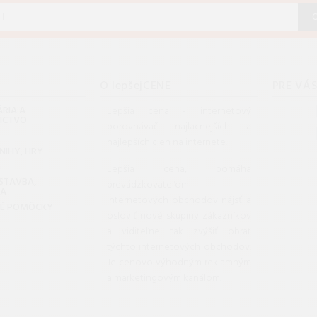
O lepšejCENE
PRE VÁ
RIA A
Lepšia cena - internetový
NICTVO
porovnávač najlacnejších a
najlepších cien na internete.
KNIHY, HRY
G
Lepšia cena, pomáha
 STAVBA,
prevádzkovateľom
DA
internetových obchodov nájsť a
KÉ POMÔCKY
osloviť nové skupiny zákazníkov
a viditeľne tak zvýšiť obrat
týchto internetových obchodov.
Je cenovo výhodným reklamným
a marketingovým kanálom.