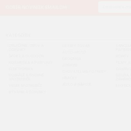
ODBER NOVINIEK EMAILOM
KATEGÓRIE
OBLEČENIE, OBUV A
KANCELÁ
DETSKÝ TOVAR
DOPLNKY
PAPIER
AUTO-MOTO
ŠPORT A OUTDOOR
HOBBY
DROGÉRIA
KOZMETIKA A PARFUMY
FILMY, 
ZDRAVIE
ELEKTRONIKA
GAMIN
CHOVATEĽSKÉ POTREBY
DOMÁCE A OSOBNÉ
DIELŇA,
HRAČKY
SPOTREBIČE
ZÁHRA
JEDLO A NÁPOJE
VEĽKÉ SPOTREBIČE
EROTIC
BÝVANIE A DOPLNKY