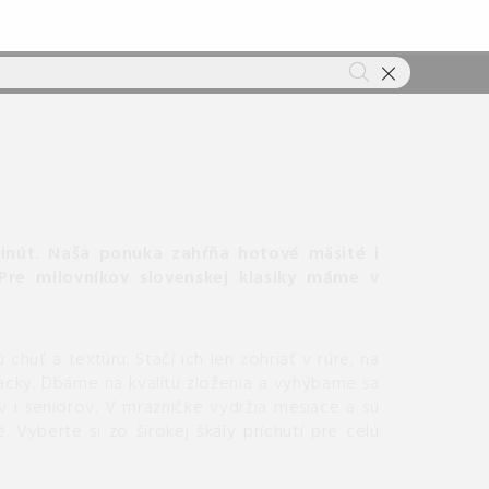
inút.
Naša ponuka zahŕňa hotové mäsité i
Pre milovníkov slovenskej klasiky máme v
huť a textúru. Stačí ich len zohriať v rúre, na
lacky. Dbáme na kvalitu zloženia a vyhýbame sa
i seniorov. V mrazničke vydržia mesiace a sú
Vyberte si zo širokej škály príchutí pre celú