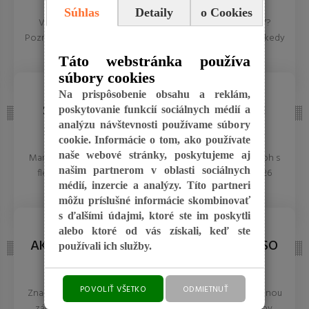
Súhlas
Detaily
o Cookies
Váhate medzi novým iPhone 18 a zlacneným iPhone 17?
Pozrite si náš podrobný rozbor, kde získate lepšiu cenu a kedy
...
Táto webstránka používa
súbory cookies
REDAKCIA 27.Mar.2026
TECHNOLÓGIE
Na prispôsobenie obsahu a reklám,
SOLÁRNE BATOHY 2026: NABITE SI
poskytovanie funkcií sociálnych médií a
analýzu návštevnosti používame súbory
LAPTOP POČAS CHÔDZE V MARCI.
cookie. Informácie o tom, ako používate
naše webové stránky, poskytujeme aj
Marec 2026 prináša slobodu pohybu. Otestovali sme batoh s
našim partnerom v oblasti sociálnych
flexibilnými CIGS panelmi, ktoré v roku 2026 v marci 2026
médií, inzercie a analýzy. Títo partneri
nabijú ...
môžu príslušné informácie skombinovať
REDAKCIA 27.Mar.2026
s ďalšími údajmi, ktoré ste im poskytli
TECHNOLÓGIE
alebo ktoré od vás získali, keď ste
AK GARMIN FORERUNNER 965, TAK SO
používali ich služby.
ZĽAVOU 150 EUR!
POVOLIŤ VŠETKO
ODMIETNUŤ
Značkové hodinky prezentujú jeho majiteľa, no nie sú lacnou
záležitosťou. Pravdaže, je to investícia na niekoľko rokov.