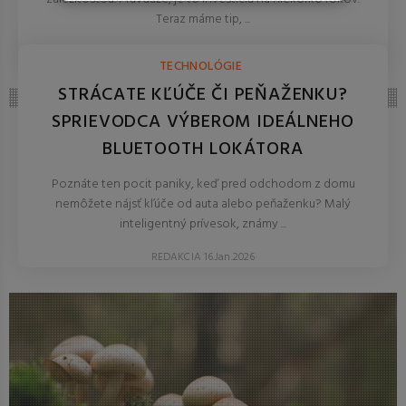
Teraz máme tip, ...
REDAKCIA 16.Jan.2026
TECHNOLÓGIE
STRÁCATE KĽÚČE ČI PEŇAŽENKU?
SPRIEVODCA VÝBEROM IDEÁLNEHO
BLUETOOTH LOKÁTORA
Poznáte ten pocit paniky, keď pred odchodom z domu
nemôžete nájsť kľúče od auta alebo peňaženku? Malý
inteligentný prívesok, známy ...
REDAKCIA 16.Jan.2026