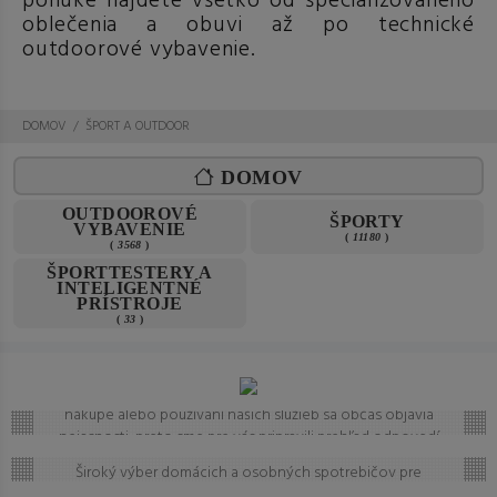
ponuke nájdete všetko od špecializovaného
oblečenia a obuvi až po technické
outdoorové vybavenie.
DOMOV
ŠPORT A OUTDOOR
DOMOV
OUTDOOROVÉ
ŠPORTY
VYBAVENIE
(
11180
)
(
3568
)
ŠPORTTESTERY A
INTELIGENTNÉ
PRÍSTROJE
(
33
)
Často kladené otázky (FAQ)
Máte otázku? Ste na správnom mieste.
Vieme, že pri
nákupe alebo používaní našich služieb sa občas objavia
nejasnosti, preto sme pre vás pripravili prehľad odpovedí
Domáce a osobné spotrebiče
na to, čo vás zaujíma najčastejšie. Ak tu predsa len
Široký výber domácich a osobných spotrebičov pre
nenájdete, čo hľadáte, neváhajte nám napísať – radi vám
Auto-moto
moderný životný štýl. Od kuchyne po kúpeľňu – nájdite