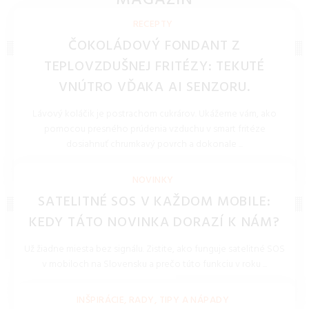
MAGAZÍN
NOVINKY, TECHNOLÓGIE, BLOG
RECEPTY
ČOKOLÁDOVÝ FONDANT Z
TEPLOVZDUŠNEJ FRITÉZY: TEKUTÉ
VNÚTRO VĎAKA AI SENZORU.
Lávový koláčik je postrachom cukrárov. Ukážeme vám, ako
pomocou presného prúdenia vzduchu v smart fritéze
dosiahnuť chrumkavý povrch a dokonale ...
REDAKCIA 27.Mar.2026
NOVINKY
SATELITNÉ SOS V KAŽDOM MOBILE:
KEDY TÁTO NOVINKA DORAZÍ K NÁM?
Už žiadne miesta bez signálu. Zistite, ako funguje satelitné SOS
v mobiloch na Slovensku a prečo túto funkciu v roku ...
REDAKCIA 27.Mar.2026
INŠPIRÁCIE, RADY, TIPY A NÁPADY