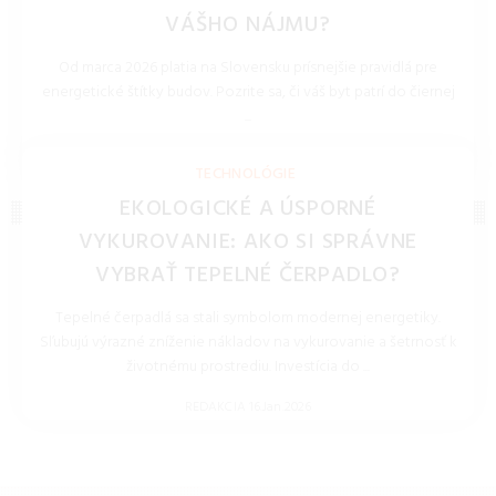
VÁŠHO NÁJMU?
Od marca 2026 platia na Slovensku prísnejšie pravidlá pre
energetické štítky budov. Pozrite sa, či váš byt patrí do čiernej
...
REDAKCIA 27.Mar.2026
TECHNOLÓGIE
EKOLOGICKÉ A ÚSPORNÉ
VYKUROVANIE: AKO SI SPRÁVNE
VYBRAŤ TEPELNÉ ČERPADLO?
Tepelné čerpadlá sa stali symbolom modernej energetiky.
Sľubujú výrazné zníženie nákladov na vykurovanie a šetrnosť k
životnému prostrediu. Investícia do ...
REDAKCIA 16.Jan.2026