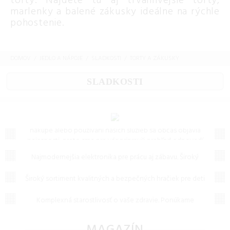
torty. Nájdete tu aj trvanlivejšie torty,
marlenky a balené zákusky ideálne na rýchle
pohostenie.
DOMOV
JEDLO A NÁPOJE
SLADKOSTI
TORTY A ZÁKUSKY
SLADKOSTI
Často kladené otázky (FAQ)
Máte otázku? Ste na správnom mieste.
Vieme, že pri
nákupe alebo používaní našich služieb sa občas objavia
nejasnosti, preto sme pre vás pripravili prehľad odpovedí
Elektronika
na to, čo vás zaujíma najčastejšie. Ak tu predsa len
Najmodernejšia elektronika pre prácu aj zábavu. Široký
nenájdete, čo hľadáte, neváhajte nám napísať – radi vám
Hračky
výber televízorov, audio techniky a inteligentných
pomôžeme!
zariadení od popredných značiek.
Široký sortiment kvalitných a bezpečných hračiek pre deti
Zdravie
každého veku. Stavebnice, bábiky, autíčka i edukačné
hračky od popredných značiek.
Komplexná starostlivosť o vaše zdravie. Ponúkame
zdravotnícke pomôcky, prístroje, vitamíny a lieky pre
prevenciu aj liečbu. Všetko pre vašu vitalitu.