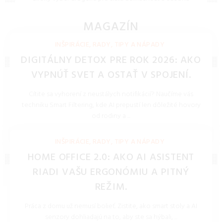
hygienu. Účinné čistiace prostriedky, pracie prášky a
hygienické potreby za skvelé ceny.
MAGAZÍN
NOVINKY, TECHNOLÓGIE, BLOG
INŠPIRÁCIE, RADY, TIPY A NÁPADY
DIGITÁLNY DETOX PRE ROK 2026: AKO
VYPNÚŤ SVET A OSTAŤ V SPOJENÍ.
Cítite sa vyhorení z neustálych notifikácií? Naučíme vás
techniku Smart Filtering, kde AI prepustí len dôležité hovory
od rodiny a ...
REDAKCIA 27.Mar.2026
INŠPIRÁCIE, RADY, TIPY A NÁPADY
HOME OFFICE 2.0: AKO AI ASISTENT
RIADI VAŠU ERGONÓMIU A PITNÝ
REŽIM.
Práca z domu už nemusí bolieť. Zistite, ako smart stoly a AI
senzory dohliadajú na to, aby ste sa hýbali, ...