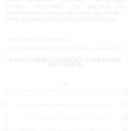
Naše zariadenia využívajú technológiu
priamej termotlače, čo znamená, že
nepotrebujete žiadny atrament ani toner –
stačí špeciálna páska alebo kotúč štítkov.
DOMOV
KANCELÁRIA A PAPIERNICTVO
KANCELÁRSKA TECHNIKA A VYBAVENIE PREVÁDZOK
TLAČIARNE ŠTÍTKOV
KANCELÁRSKA TECHNIKA A VYBAVENIE
PREVÁDZOK
Často kladené otázky (FAQ)
Máte otázku? Ste na správnom mieste.
Vieme, že pri
nákupe alebo používaní našich služieb sa občas objavia
nejasnosti, preto sme pre vás pripravili prehľad odpovedí
Kozmetika a parfumy
na to, čo vás zaujíma najčastejšie. Ak tu predsa len
Kvalitná kozmetika a parfumy pre ženy i mužov. Široký
nenájdete, čo hľadáte, neváhajte nám napísať – radi vám
Detský tovar
výber pleťovej, vlasovej a dekoratívnej kozmetiky od
pomôžeme!
svetových značiek na jednom mieste.
Kompletný detský tovar pre bábätká i väčšie deti.
Drogéria
Bezpečné dojčenské potreby, hračky a doplnky pre
každodennú starostlivosť o dieťa.
Široký výber drogérie pre čistú domácnosť a osobnú