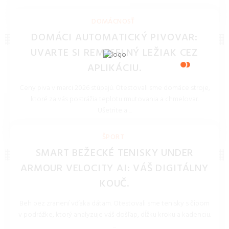
REDAKCIA 27.Mar.2026
DOMÁCNOSŤ
DOMÁCI AUTOMATICKÝ PIVOVAR:
UVARTE SI REMESELNÝ LEŽIAK CEZ
APLIKÁCIU.
Ceny piva v marci 2026 stúpajú. Otestovali sme domáce stroje,
ktoré za vás postrážia teplotu rmutovania a chmelovar.
Ušetrite a ...
REDAKCIA 27.Mar.2026
ŠPORT
SMART BEŽECKÉ TENISKY UNDER
ARMOUR VELOCITY AI: VÁŠ DIGITÁLNY
KOUČ.
Beh bez zranení vďaka dátam. Otestovali sme tenisky s čipom
v podrážke, ktorý analyzuje váš došľap, dĺžku kroku a kadenciu.
...