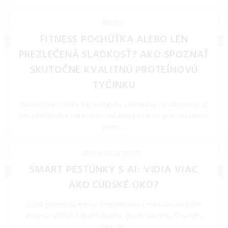
REDAKCIA 27.Mar.2026
ŠPORT
FITNESS POCHÚŤKA ALEBO LEN
PREZLEČENÁ SLADKOSŤ? AKO SPOZNAŤ
SKUTOČNE KVALITNÚ PROTEÍNOVÚ
TYČINKU
Proteínové tyčinky zaplavili pulty obchodov. Už dávno nie sú
len záležitosťou kulturistov; siahame po nich v práci, na túrach
alebo ...
REDAKCIA 16.Jan.2026
RECENZIE A TESTY
SMART PESTÚNKY S AI: VIDIA VIAC
AKO ĽUDSKÉ OKO?
Nová generácia detských monitorov v roku 2026 dokáže
analyzovať plač a dych bábätka. Otestovali sme, či sú tieto
funkcie ...