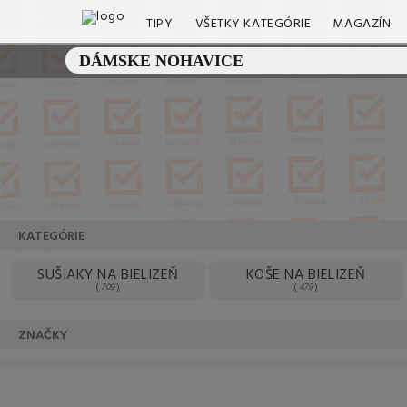
TIPY
VŠETKY KATEGÓRIE
MAGAZÍN
KATEGÓRIE
SUŠIAKY NA BIELIZEŇ
KOŠE NA BIELIZEŇ
(
709
)
(
479
)
Často kladené
ZNAČKY
K
otázky (FAQ)
Máte otázku? Ste na správnom