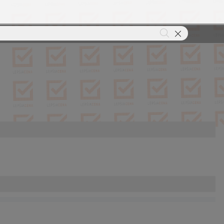
hry
Gaming