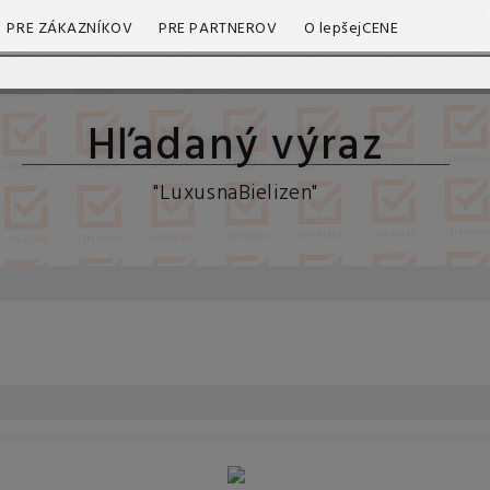
PRE ZÁKAZNÍKOV
PRE PARTNEROV
O lepšejCENE
Hľadaný výraz
"LuxusnaBielizen"
ozmetika a
Filmy, knihy, 
parfumy