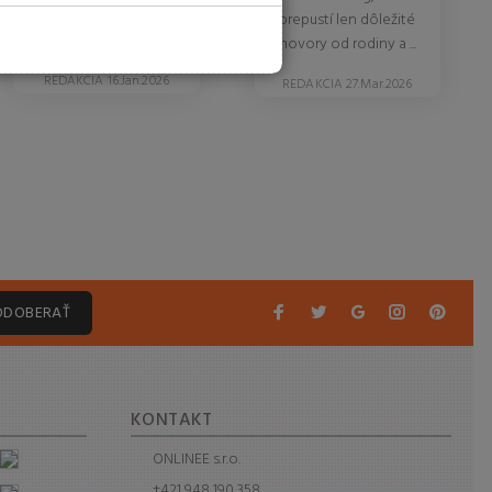
rokov. Teraz máme tip,
prepustí len dôležité
...
hovory od rodiny a ...
REDAKCIA 16.Jan.2026
REDAKCIA 27.Mar.2026
ODOBERAŤ
S
KONTAKT
ONLINEE s.r.o.
+421 948 190 358