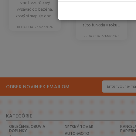
sme bezdrôtový
funguje satelitné SOS
vysávač do bazéna,
v mobiloch na
ktorý si mapuje dno ...
Slovensku a prečo
túto funkciu v roku ...
REDAKCIA 27.Mar.2026
REDAKCIA 27.Mar.2026
ODBER NOVINIEK EMAILOM
KATEGÓRIE
OBLEČENIE, OBUV A
KANCELÁ
DETSKÝ TOVAR
DOPLNKY
PAPIER
AUTO-MOTO