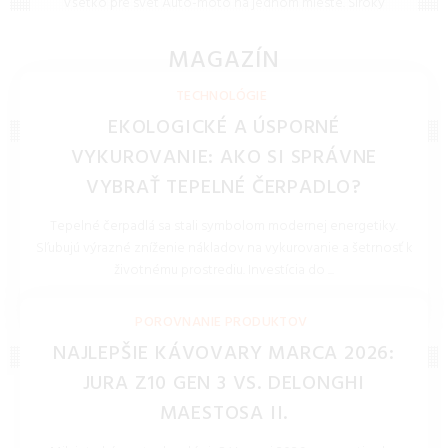
domov.
Všetko pre svet Auto-moto na jednom mieste. Široký
výber náplní, pneumatík, autodoplnkov a riešení pre
elektromobilitu za skvelé ceny.
MAGAZÍN
NOVINKY, TECHNOLÓGIE, BLOG
TECHNOLÓGIE
EKOLOGICKÉ A ÚSPORNÉ
VYKUROVANIE: AKO SI SPRÁVNE
VYBRAŤ TEPELNÉ ČERPADLO?
Tepelné čerpadlá sa stali symbolom modernej energetiky.
Sľubujú výrazné zníženie nákladov na vykurovanie a šetrnosť k
životnému prostrediu. Investícia do ...
REDAKCIA 16.Jan.2026
POROVNANIE PRODUKTOV
NAJLEPŠIE KÁVOVARY MARCA 2026:
JURA Z10 GEN 3 VS. DELONGHI
MAESTOSA II.