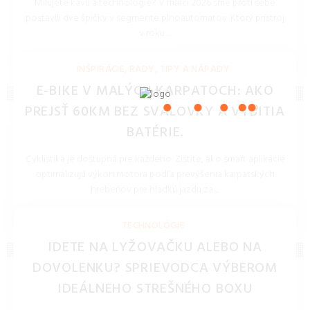
Milujete kávu a technológie? V marci 2026 sme proti sebe
postavili dve špičky v segmente plnoautomatov. Ktorý prístroj
v roku ...
REDAKCIA 27.Mar.2026
INŠPIRÁCIE, RADY, TIPY A NÁPADY
E-BIKE V MALÝCH KARPATOCH: AKO
PREJSŤ 60KM BEZ SVALOVKY A VYBITIA
BATÉRIE.
Cyklistika je dostupná pre každého. Zistite, ako smart aplikácie
optimalizujú výkon motora podľa prevýšenia karpatských
hrebeňov pre hladkú jazdu za ...
REDAKCIA 27.Mar.2026
TECHNOLÓGIE
IDETE NA LYŽOVAČKU ALEBO NA
DOVOLENKU? SPRIEVODCA VÝBEROM
IDEÁLNEHO STREŠNÉHO BOXU