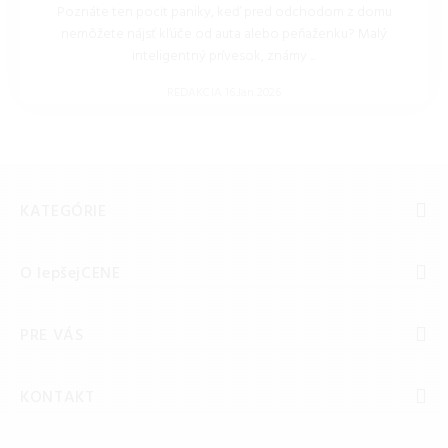
Poznáte ten pocit paniky, keď pred odchodom z domu
nemôžete nájsť kľúče od auta alebo peňaženku? Malý
inteligentný prívesok, známy ...
REDAKCIA 16.Jan.2026
KATEGÓRIE
O lepšejCENE
PRE VÁS
KONTAKT