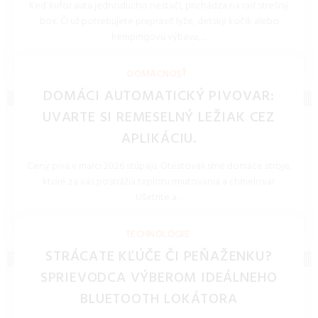
Keď kufor auta jednoducho nestačí, prichádza na rad strešný
box. Či už potrebujete prepraviť lyže, detský kočík alebo
kempingovú výbavu, ...
REDAKCIA 16.Jan.2026
DOMÁCNOSŤ
DOMÁCI AUTOMATICKÝ PIVOVAR:
UVARTE SI REMESELNÝ LEŽIAK CEZ
APLIKÁCIU.
Ceny piva v marci 2026 stúpajú. Otestovali sme domáce stroje,
ktoré za vás postrážia teplotu rmutovania a chmelovar.
Ušetrite a ...
REDAKCIA 27.Mar.2026
TECHNOLÓGIE
STRÁCATE KĽÚČE ČI PEŇAŽENKU?
SPRIEVODCA VÝBEROM IDEÁLNEHO
BLUETOOTH LOKÁTORA