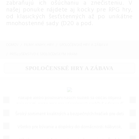
zabraňujú ich ošúchaniu a znečisteniu. V
našej ponuke nájdete aj kocky pre RPG hry,
od klasických šesťstenných až po unikátne
mnohostenné sady (D20 a pod.
DOMOV
FILMY, KNIHY, HRY
SPOLOČENSKÉ HRY A ZÁBAVA
PRÍSLUŠENSTVO K SPOLOČENSKÝM HRÁM
SPOLOČENSKÉ HRY A ZÁBAVA
Často kladené otázky (FAQ)
Máte otázku? Ste na správnom mieste.
Vieme, že pri
nákupe alebo používaní našich služieb sa občas objavia
nejasnosti, preto sme pre vás pripravili prehľad odpovedí
Hračky
na to, čo vás zaujíma najčastejšie. Ak tu predsa len
Široký sortiment kvalitných a bezpečných hračiek pre deti
nenájdete, čo hľadáte, neváhajte nám napísať – radi vám
Bývanie a doplnky
každého veku. Stavebnice, bábiky, autíčka i edukačné
pomôžeme!
hračky od popredných značiek.
Všetko pre bývanie a doplnky do domácnosti. Nábytok,
Auto-moto
dekorácie, sanita a osvetlenie pre váš moderný a útulný