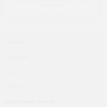
sú len záležitosťou kulturistov; siahame po nich v práci, na
túrach alebo ...
REDAKCIA 16.Jan.2026
KATEGÓRIE
O lepšejCENE
PRE VÁS
KONTAKT
ODBER NOVINIEK EMAILOM