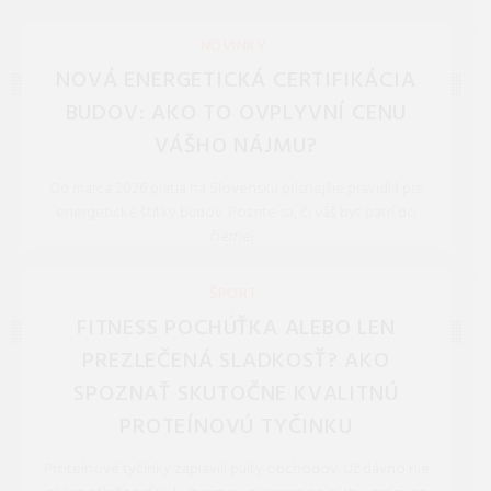
REDAKCIA 27.Mar.2026
NOVINKY
NOVÁ ENERGETICKÁ CERTIFIKÁCIA
BUDOV: AKO TO OVPLYVNÍ CENU
VÁŠHO NÁJMU?
Od marca 2026 platia na Slovensku prísnejšie pravidlá pre
energetické štítky budov. Pozrite sa, či váš byt patrí do
čiernej ...
REDAKCIA 27.Mar.2026
ŠPORT
FITNESS POCHÚŤKA ALEBO LEN
PREZLEČENÁ SLADKOSŤ? AKO
SPOZNAŤ SKUTOČNE KVALITNÚ
PROTEÍNOVÚ TYČINKU
Proteínové tyčinky zaplavili pulty obchodov. Už dávno nie