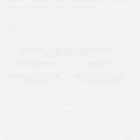
filmov, hranie hier, prehliadanie webu
alebo kreatívnu prácu s grafikou.
DOMOV
ELEKTRONIKA
MOBILY, TABLETY, NOSITEĽNÁ ELEKTRONIKA
TABLETY A ČÍTAČKY
MOBILY, TABLETY, NOSITEĽNÁ
ELEKTRONIKA
ČÍTAČKY KNÍH
TABLETY
(
69
)
(
351
)
PRÍSLUŠENSTVO K
PRÍSLUŠENSTVO K
TABLETOM
ČÍTAČKÁM KNÍH
(
771
)
(
11
)
Často kladené otázky (FAQ)
Máte otázku? Ste na správnom mieste.
Vieme, že pri
nákupe alebo používaní našich služieb sa občas objavia
nejasnosti, preto sme pre vás pripravili prehľad
Jedlo a nápoje
odpovedí na to, čo vás zaujíma najčastejšie. Ak tu
Bohatý výber jedla a nápojov pre každodenné aj
predsa len nenájdete, čo hľadáte, neváhajte nám
Drogéria
slávnostné príležitosti. Kvalitné potraviny, nealkoholické
napísať – radi vám pomôžeme!