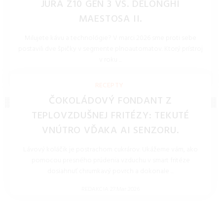
JURA Z10 GEN 3 VS. DELONGHI
MAESTOSA II.
Milujete kávu a technológie? V marci 2026 sme proti sebe
postavili dve špičky v segmente plnoautomatov. Ktorý prístroj
v roku ...
REDAKCIA 27.Mar.2026
RECEPTY
ČOKOLÁDOVÝ FONDANT Z
TEPLOVZDUŠNEJ FRITÉZY: TEKUTÉ
VNÚTRO VĎAKA AI SENZORU.
Lávový koláčik je postrachom cukrárov. Ukážeme vám, ako
pomocou presného prúdenia vzduchu v smart fritéze
dosiahnuť chrumkavý povrch a dokonale ...
REDAKCIA 27.Mar.2026