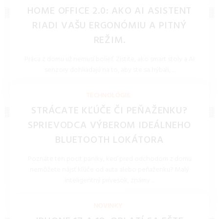
HOME OFFICE 2.0: AKO AI ASISTENT
RIADI VAŠU ERGONÓMIU A PITNÝ
REŽIM.
Práca z domu už nemusí bolieť. Zistite, ako smart stoly a AI
senzory dohliadajú na to, aby ste sa hýbali, ...
REDAKCIA 27.Mar.2026
TECHNOLÓGIE
STRÁCATE KĽÚČE ČI PEŇAŽENKU?
SPRIEVODCA VÝBEROM IDEÁLNEHO
BLUETOOTH LOKÁTORA
Poznáte ten pocit paniky, keď pred odchodom z domu
nemôžete nájsť kľúče od auta alebo peňaženku? Malý
inteligentný prívesok, známy ...
REDAKCIA 16.Jan.2026
NOVINKY