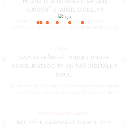
IPHONE 17 A 18: OPLATÍ SA EŠTE
KUPOVAŤ STARŠIE MODELY?
Váhate medzi novým iPhone 18 a zlacneným iPhone 17?
Pozrite si náš podrobný rozbor, kde získate lepšiu cenu a kedy
...
REDAKCIA 27.Mar.2026
ŠPORT
SMART BEŽECKÉ TENISKY UNDER
ARMOUR VELOCITY AI: VÁŠ DIGITÁLNY
KOUČ.
Beh bez zranení vďaka dátam. Otestovali sme tenisky s čipom
v podrážke, ktorý analyzuje váš došľap, dĺžku kroku a kadenciu.
...
REDAKCIA 27.Mar.2026
POROVNANIE PRODUKTOV
NAJLEPŠIE KÁVOVARY MARCA 2026: