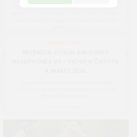
MAESTOSA II.
Milujete kávu a technológie? V marci 2026 sme proti sebe
postavili dve špičky v segmente plnoautomatov. Ktorý
prístroj v roku ...
REDAKCIA 27.Mar.2026
RECENZIE A TESTY
RECENZIA: DYSON AIR-PURIFY
HEADPHONES V3 – TICHO A ČISTOTA
V MARCI 2026.
Tretia generácia slúchadiel od Dysonu v marci 2026
konečne vyzerá civilne. Otestovali sme ich schopnosť
filtrovať peľ v marci 2026 ...
REDAKCIA 27.Mar.2026