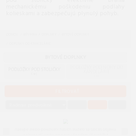
pod stoličky efektívne bránia
mechanickému poškodeniu podlahy
kolieskami a zabezpečujú plynulý pohyb.
DOMOV
BÝVANIE A DOPLNKY
BYTOVÉ DOPLNKY
DOPLNKY DO KANCELÁRIE
BYTOVÉ DOPLNKY
PODLOŽKY POD NOHY DO
PODLOŽKY POD STOLIČKY
KANCELÁRIE
(
12
)
(
0
)
FILTROVAŤ
Často kladené otázky (FAQ)
Máte otázku? Ste na správnom mieste.
Vieme, že pri
nákupe alebo používaní našich služieb sa občas objavia
nejasnosti, preto sme pre vás pripravili prehľad