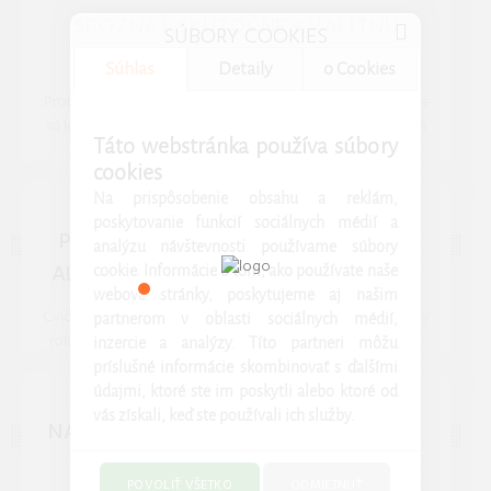
SPOZNAŤ SKUTOČNE KVALITNÚ
SÚBORY COOKIES
PROTEÍNOVÚ TYČINKU
Súhlas
Detaily
o Cookies
Proteínové tyčinky zaplavili pulty obchodov. Už dávno nie
sú len záležitosťou kulturistov; siahame po nich v práci, na
Táto webstránka používa súbory
túrach alebo ...
cookies
REDAKCIA 16.Jan.2026
Na prispôsobenie obsahu a reklám,
ŠPORT
poskytovanie funkcií sociálnych médií a
PELOTON BIKE+ GEN 3: VIRTUÁLNE
analýzu návštevnosti používame súbory
ALPY VO VAŠEJ IZBE V MARCI 2026.
cookie. Informácie o tom, ako používate naše
webové stránky, poskytujeme aj našim
Cvičenie doma v marci 2026 už nie je nuda. Nový Peloton v
partnerom v oblasti sociálnych médií,
roku 2026 prináša 32-palcový zahnutý displej a haptický ...
inzercie a analýzy. Títo partneri môžu
príslušné informácie skombinovať s ďalšími
REDAKCIA 27.Mar.2026
údajmi, ktoré ste im poskytli alebo ktoré od
POROVNANIE PRODUKTOV
vás získali, keď ste používali ich služby.
NAJLEPŠIE KÁVOVARY MARCA 2026:
JURA Z10 GEN 3 VS. DELONGHI
POVOLIŤ VŠETKO
ODMIETNUŤ