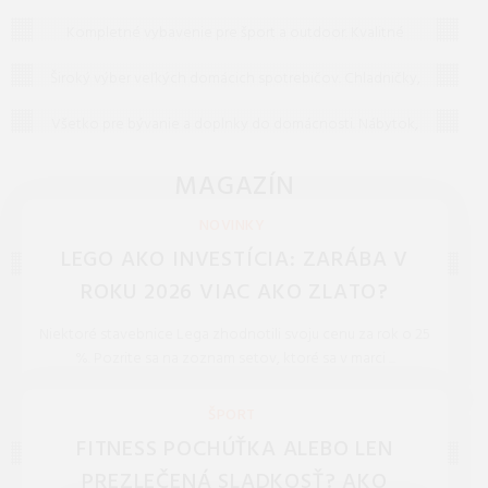
Šport a outdoor
odpovedí na to, čo vás zaujíma najčastejšie. Ak tu
Kompletné vybavenie pre šport a outdoor. Kvalitné
predsa len nenájdete, čo hľadáte, neváhajte nám
Veľké spotrebiče
oblečenie, obuv a potreby pre turistiku, kemping i
napísať – radi vám pomôžeme!
extrémne športy v každom počasí.
Široký výber veľkých domácich spotrebičov. Chladničky,
Bývanie a doplnky
práčky, umývačky a sporáky od popredných značiek za
skvelé ceny s dopravou až domov.
Všetko pre bývanie a doplnky do domácnosti. Nábytok,
dekorácie, sanita a osvetlenie pre váš moderný a útulný
domov.
MAGAZÍN
NOVINKY, TECHNOLÓGIE, BLOG
NOVINKY
LEGO AKO INVESTÍCIA: ZARÁBA V
ROKU 2026 VIAC AKO ZLATO?
Niektoré stavebnice Lega zhodnotili svoju cenu za rok o 25
%. Pozrite sa na zoznam setov, ktoré sa v marci ...
REDAKCIA 27.Mar.2026
ŠPORT
FITNESS POCHÚŤKA ALEBO LEN
PREZLEČENÁ SLADKOSŤ? AKO