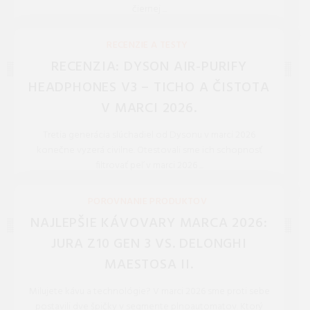
čiernej ...
REDAKCIA 27.Mar.2026
RECENZIE A TESTY
RECENZIA: DYSON AIR-PURIFY
HEADPHONES V3 – TICHO A ČISTOTA
V MARCI 2026.
Tretia generácia slúchadiel od Dysonu v marci 2026
konečne vyzerá civilne. Otestovali sme ich schopnosť
filtrovať peľ v marci 2026 ...
REDAKCIA 27.Mar.2026
POROVNANIE PRODUKTOV
NAJLEPŠIE KÁVOVARY MARCA 2026:
JURA Z10 GEN 3 VS. DELONGHI
MAESTOSA II.
Milujete kávu a technológie? V marci 2026 sme proti sebe
postavili dve špičky v segmente plnoautomatov. Ktorý