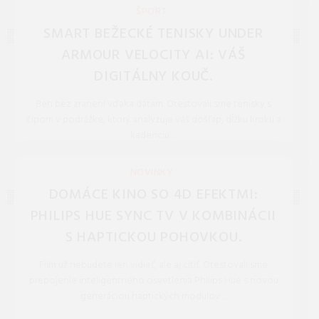
REDAKCIA 27.Mar.2026
ŠPORT
SMART BEŽECKÉ TENISKY UNDER
ARMOUR VELOCITY AI: VÁŠ
DIGITÁLNY KOUČ.
Beh bez zranení vďaka dátam. Otestovali sme tenisky s
čipom v podrážke, ktorý analyzuje váš došľap, dĺžku kroku a
kadenciu. ...
REDAKCIA 27.Mar.2026
NOVINKY
DOMÁCE KINO SO 4D EFEKTMI:
PHILIPS HUE SYNC TV V KOMBINÁCII
S HAPTICKOU POHOVKOU.
Film už nebudete len vidieť, ale aj cítiť. Otestovali sme
prepojenie inteligentného osvetlenia Philips Hue s novou
generáciou haptických modulov ...