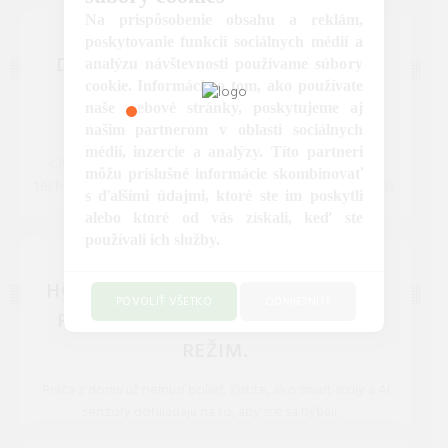
REDAKCIA 27.Mar.2026
Na prispôsobenie obsahu a reklám,
INŠPIRÁCIE, RADY, TIPY A NÁPADY
poskytovanie funkcií sociálnych médií a
DIGITÁLNY DETOX PRE ROK 2026:
analýzu návštevnosti používame súbory
cookie. Informácie o tom, ako používate
AKO VYPNÚŤ SVET A OSTAŤ V
naše webové stránky, poskytujeme aj
SPOJENÍ.
našim partnerom v oblasti sociálnych
médií, inzercie a analýzy. Títo partneri
Cítite sa vyhorení z neustálych notifikácií? Naučíme vás
môžu príslušné informácie skombinovať
techniku Smart Filtering, kde AI prepustí len dôležité hovory
s ďalšími údajmi, ktoré ste im poskytli
od rodiny a ...
alebo ktoré od vás získali, keď ste
používali ich služby.
REDAKCIA 27.Mar.2026
INŠPIRÁCIE, RADY, TIPY A NÁPADY
HOME OFFICE 2.0: AKO AI ASISTENT
POVOLIŤ VŠETKO
ODMIETNUŤ
RIADI VAŠU ERGONÓMIU A PITNÝ
REŽIM.
Práca z domu už nemusí bolieť. Zistite, ako smart stoly a AI
senzory dohliadajú na to, aby ste sa hýbali, ...