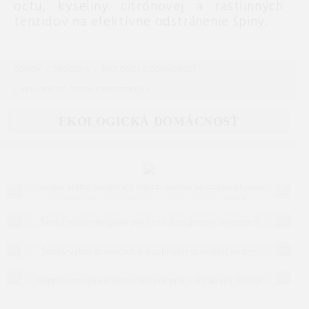
octu, kyseliny citrónovej a rastlinných
tenzidov na efektívne odstránenie špiny.
DOMOV
DROGÉRIA
EKOLOGICKÁ DOMÁCNOSŤ
EKOLOGICKÉ ČISTIACE PROSTRIEDKY
EKOLOGICKÁ DOMÁCNOSŤ
Často kladené otázky (FAQ)
Máte otázku? Ste na správnom mieste.
Vieme, že pri
nákupe alebo používaní našich služieb sa občas objavia
nejasnosti, preto sme pre vás pripravili prehľad
Drogéria
odpovedí na to, čo vás zaujíma najčastejšie. Ak tu
Široký výber drogérie pre čistú domácnosť a osobnú
predsa len nenájdete, čo hľadáte, neváhajte nám
Domáce a osobné spotrebiče
hygienu. Účinné čistiace prostriedky, pracie prášky a
napísať – radi vám pomôžeme!
hygienické potreby za skvelé ceny.
Široký výber domácich a osobných spotrebičov pre
Elektronika
moderný životný štýl. Od kuchyne po kúpeľňu – nájdite
špičkovú kvalitu a dizajn za skvelé ceny.
Najmodernejšia elektronika pre prácu aj zábavu. Široký
výber televízorov, audio techniky a inteligentných
zariadení od popredných značiek.