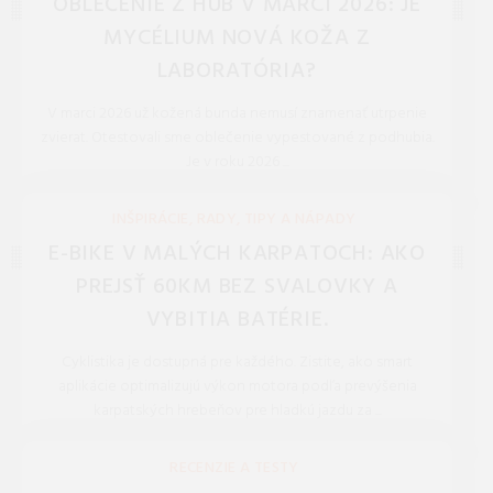
OBLEČENIE Z HÚB V MARCI 2026: JE
MYCÉLIUM NOVÁ KOŽA Z
LABORATÓRIA?
V marci 2026 už kožená bunda nemusí znamenať utrpenie
zvierat. Otestovali sme oblečenie vypestované z podhubia.
Je v roku 2026 ...
REDAKCIA 27.Mar.2026
INŠPIRÁCIE, RADY, TIPY A NÁPADY
E-BIKE V MALÝCH KARPATOCH: AKO
PREJSŤ 60KM BEZ SVALOVKY A
VYBITIA BATÉRIE.
Cyklistika je dostupná pre každého. Zistite, ako smart
aplikácie optimalizujú výkon motora podľa prevýšenia
karpatských hrebeňov pre hladkú jazdu za ...
REDAKCIA 27.Mar.2026
RECENZIE A TESTY