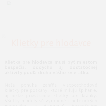
Klietky pre hlodavce
Klietka pre hlodavca musí byť miestom
bezpečia, oddychu aj dostatočnej
aktivity podľa druhu vášho zvieratka.
Naša ponuka zahŕňa viacposchodové
klietky pre potkany, ktoré milujú šplhanie,
aj nízke priestranné klietky pre králiky.
Všetky modely sú vyrobené z netoxických