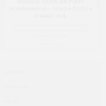
RECENZIA: DYSON AIR-PURIFY
HEADPHONES V3 – TICHO A ČISTOTA
V MARCI 2026.
Tretia generácia slúchadiel od Dysonu v marci 2026
konečne vyzerá civilne. Otestovali sme ich schopnosť
filtrovať peľ v marci 2026 ...
REDAKCIA 27.Mar.2026
KATEGÓRIE
O lepšejCENE
PRE VÁS