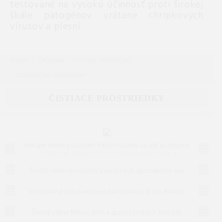
testované na vysokú účinnosť proti širokej
škále patogénov vrátane chrípkových
vírusov a plesní.
DOMOV
DROGÉRIA
ČISTIACE PROSTRIEDKY
DEZINFEKČNÉ PROSTRIEDKY
ČISTIACE PROSTRIEDKY
Často kladené otázky (FAQ)
Máte otázku? Ste na správnom mieste.
Vieme, že pri
nákupe alebo používaní našich služieb sa občas objavia
nejasnosti, preto sme pre vás pripravili prehľad
Domáce a osobné spotrebiče
odpovedí na to, čo vás zaujíma najčastejšie. Ak tu
Široký výber domácich a osobných spotrebičov pre
predsa len nenájdete, čo hľadáte, neváhajte nám
Kancelária a papiernictvo
moderný životný štýl. Od kuchyne po kúpeľňu – nájdite
napísať – radi vám pomôžeme!
špičkovú kvalitu a dizajn za skvelé ceny.
Kompletné vybavenie pre kanceláriu a školu. Písacie
Filmy, knihy, hry
potreby, papiere, šanóny, kalkulačky a potreby na
archiváciu dokumentov v špičkovej kvalite.
Široký výber filmov, kníh a spoločenských hier pre