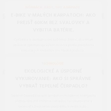
REDAKCIA 27.Mar.2026
INŠPIRÁCIE, RADY, TIPY A NÁPADY
E-BIKE V MALÝCH KARPATOCH: AKO
PREJSŤ 60KM BEZ SVALOVKY A
VYBITIA BATÉRIE.
Cyklistika je dostupná pre každého. Zistite, ako smart
aplikácie optimalizujú výkon motora podľa prevýšenia
karpatských hrebeňov pre hladkú jazdu za ...
REDAKCIA 27.Mar.2026
TECHNOLÓGIE
EKOLOGICKÉ A ÚSPORNÉ
VYKUROVANIE: AKO SI SPRÁVNE
VYBRAŤ TEPELNÉ ČERPADLO?
Tepelné čerpadlá sa stali symbolom modernej energetiky.
Sľubujú výrazné zníženie nákladov na vykurovanie a
šetrnosť k životnému prostrediu. Investícia do ...