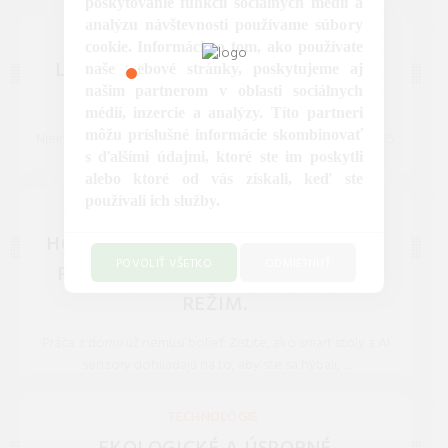
poskytovanie funkcií sociálnych médií a
REDAKCIA 27.Mar.2026
analýzu návštevnosti používame súbory
NOVINKY
cookie. Informácie o tom, ako používate
LEGO AKO INVESTÍCIA: ZARÁBA V
naše webové stránky, poskytujeme aj
našim partnerom v oblasti sociálnych
ROKU 2026 VIAC AKO ZLATO?
médií, inzercie a analýzy. Títo partneri
môžu príslušné informácie skombinovať
Niektoré stavebnice Lega zhodnotili svoju cenu za rok o 25
s ďalšími údajmi, ktoré ste im poskytli
%. Pozrite sa na zoznam setov, ktoré sa v marci ...
alebo ktoré od vás získali, keď ste
REDAKCIA 27.Mar.2026
používali ich služby.
INŠPIRÁCIE, RADY, TIPY A NÁPADY
HOME OFFICE 2.0: AKO AI ASISTENT
POVOLIŤ VŠETKO
ODMIETNUŤ
RIADI VAŠU ERGONÓMIU A PITNÝ
REŽIM.
Práca z domu už nemusí bolieť. Zistite, ako smart stoly a AI
senzory dohliadajú na to, aby ste sa hýbali, ...
REDAKCIA 27.Mar.2026
TECHNOLÓGIE