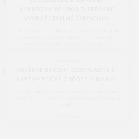
EKOLOGICKÉ A ÚSPORNÉ
VYKUROVANIE: AKO SI SPRÁVNE
VYBRAŤ TEPELNÉ ČERPADLO?
Tepelné čerpadlá sa stali symbolom modernej energetiky.
Sľubujú výrazné zníženie nákladov na vykurovanie a
šetrnosť k životnému prostrediu. Investícia do ...
REDAKCIA 16.Jan.2026
TECHNOLÓGIE
SOLÁRNE BATOHY 2026: NABITE SI
LAPTOP POČAS CHÔDZE V MARCI.
Marec 2026 prináša slobodu pohybu. Otestovali sme batoh
s flexibilnými CIGS panelmi, ktoré v roku 2026 v marci 2026
nabijú ...
REDAKCIA 27.Mar.2026