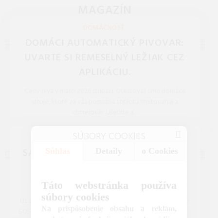
domov.
MAGAZÍN
NOVINKY, TECHNOLÓGIE, BLOG
DOMÁCNOSŤ
DOMÁCI AUTOMATICKÝ PIVOVAR:
UVARTE SI REMESELNÝ LEŽIAK CEZ
APLIKÁCIU.
Ceny piva v marci 2026 stúpajú. Otestovali sme domáce
stroje, ktoré za vás postrážia teplotu rmutovania a
chmelovar. Ušetrite a ...
REDAKCIA 27.Mar.2026
SÚBORY COOKIES
NOVINKY
SATELITNÉ SOS V KAŽDOM MOBILE:
Súhlas
Detaily
o Cookies
KEDY TÁTO NOVINKA DORAZÍ K
NÁM?
Táto webstránka používa
súbory cookies
Už žiadne miesta bez signálu. Zistite, ako funguje satelitné
Na prispôsobenie obsahu a reklám,
SOS v mobiloch na Slovensku a prečo túto funkciu v roku ...