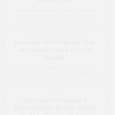
V MARCI 2026.
Tretia generácia slúchadiel od Dysonu v marci 2026
konečne vyzerá civilne. Otestovali sme ich schopnosť
filtrovať peľ v marci 2026 ...
REDAKCIA 27.Mar.2026
INŠPIRÁCIE, RADY, TIPY A NÁPADY
DIGITÁLNY DETOX PRE ROK 2026:
AKO VYPNÚŤ SVET A OSTAŤ V
SPOJENÍ.
Cítite sa vyhorení z neustálych notifikácií? Naučíme vás
techniku Smart Filtering, kde AI prepustí len dôležité hovory
od rodiny a ...
REDAKCIA 27.Mar.2026
RECEPTY
ČOKOLÁDOVÝ FONDANT Z
TEPLOVZDUŠNEJ FRITÉZY: TEKUTÉ