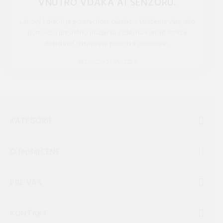
VNÚTRO VĎAKA AI SENZORU.
Lávový koláčik je postrachom cukrárov. Ukážeme vám, ako
pomocou presného prúdenia vzduchu v smart fritéze
dosiahnuť chrumkavý povrch a dokonale ...
REDAKCIA 27.Mar.2026
KATEGÓRIE
O lepšejCENE
PRE VÁS
KONTAKT