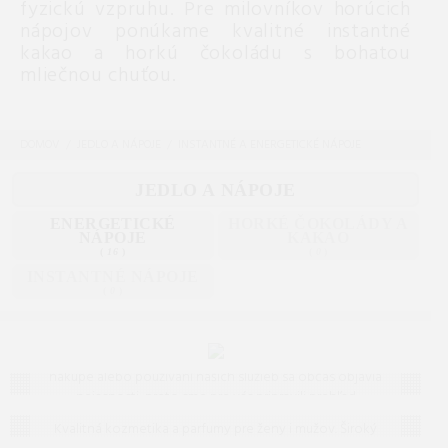
fyzickú vzpruhu. Pre milovníkov horúcich
nápojov ponúkame kvalitné instantné
kakao a horkú čokoládu s bohatou
mliečnou chuťou.
DOMOV
JEDLO A NÁPOJE
INSTANTNÉ A ENERGETICKÉ NÁPOJE
JEDLO A NÁPOJE
ENERGETICKÉ
HORKÉ ČOKOLÁDY A
NÁPOJE
KAKAO
(
16
)
(
0
)
INSTANTNÉ NÁPOJE
(
0
)
Často kladené otázky (FAQ)
Máte otázku? Ste na správnom mieste.
Vieme, že pri
nákupe alebo používaní našich služieb sa občas objavia
nejasnosti, preto sme pre vás pripravili prehľad
Kozmetika a parfumy
odpovedí na to, čo vás zaujíma najčastejšie. Ak tu
Kvalitná kozmetika a parfumy pre ženy i mužov. Široký
predsa len nenájdete, čo hľadáte, neváhajte nám
Bývanie a doplnky