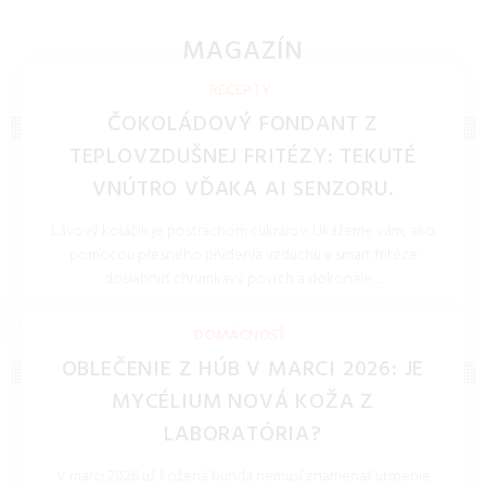
potreby, papiere, šanóny, kalkulačky a potreby na
archiváciu dokumentov v špičkovej kvalite.
MAGAZÍN
NOVINKY, TECHNOLÓGIE, BLOG
RECEPTY
ČOKOLÁDOVÝ FONDANT Z
TEPLOVZDUŠNEJ FRITÉZY: TEKUTÉ
VNÚTRO VĎAKA AI SENZORU.
Lávový koláčik je postrachom cukrárov. Ukážeme vám, ako
pomocou presného prúdenia vzduchu v smart fritéze
dosiahnuť chrumkavý povrch a dokonale ...
REDAKCIA 27.Mar.2026
DOMÁCNOSŤ
OBLEČENIE Z HÚB V MARCI 2026: JE
MYCÉLIUM NOVÁ KOŽA Z
LABORATÓRIA?
V marci 2026 už kožená bunda nemusí znamenať utrpenie