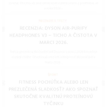
zvierat. Otestovali sme oblečenie vypestované z podhubia. Je
v roku 2026 ...
REDAKCIA 27.Mar.2026
RECENZIE A TESTY
RECENZIA: DYSON AIR-PURIFY
HEADPHONES V3 – TICHO A ČISTOTA V
MARCI 2026.
Tretia generácia slúchadiel od Dysonu v marci 2026 konečne
vyzerá civilne. Otestovali sme ich schopnosť filtrovať peľ v
marci 2026 ...
REDAKCIA 27.Mar.2026
ŠPORT
FITNESS POCHÚŤKA ALEBO LEN
PREZLEČENÁ SLADKOSŤ? AKO SPOZNAŤ
SKUTOČNE KVALITNÚ PROTEÍNOVÚ
TYČINKU