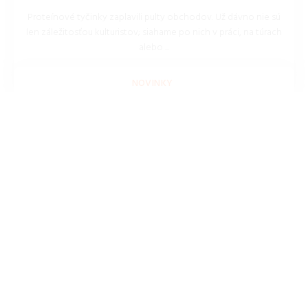
Proteínové tyčinky zaplavili pulty obchodov. Už dávno nie sú
len záležitosťou kulturistov; siahame po nich v práci, na túrach
alebo ...
REDAKCIA 16.Jan.2026
NOVINKY
LEGO AKO INVESTÍCIA: ZARÁBA V ROKU
2026 VIAC AKO ZLATO?
Niektoré stavebnice Lega zhodnotili svoju cenu za rok o 25 %.
Pozrite sa na zoznam setov, ktoré sa v marci ...
REDAKCIA 27.Mar.2026
INŠPIRÁCIE, RADY, TIPY A NÁPADY
DIGITÁLNY DETOX PRE ROK 2026: AKO
VYPNÚŤ SVET A OSTAŤ V SPOJENÍ.
Cítite sa vyhorení z neustálych notifikácií? Naučíme vás
techniku Smart Filtering, kde AI prepustí len dôležité hovory
od rodiny a ...