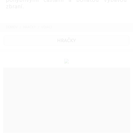
pohyblivými časťami a bohatou výbavou
zbraní.
DOMOV
HRAČKY
VOJACI
HRAČKY