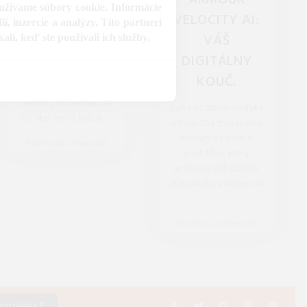
ARMOUR
ERGONÓMIU A
oužívame súbory cookie. Informácie
VELOCITY AI:
, inzercie a analýzy. Títo partneri
PITNÝ REŽIM.
VÁŠ
li, keď ste používali ich služby.
Práca z domu už
DIGITÁLNY
nemusí bolieť. Zistite,
KOUČ.
ako smart stoly a AI
senzory dohliadajú na
Beh bez zranení vďaka
to, aby ste sa hýbali, ...
dátam. Otestovali sme
tenisky s čipom v
REDAKCIA 27.Mar.2026
podrážke, ktorý
analyzuje váš došľap,
dĺžku kroku a kadenciu.
...
REDAKCIA 27.Mar.2026