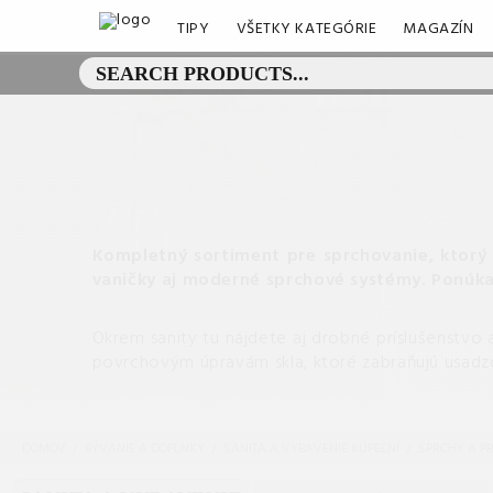
TIPY
VŠETKY KATEGÓRIE
MAGAZÍN
Kompletný sortiment pre sprchovanie, ktorý
vaničky aj moderné sprchové systémy.
Ponúka
Okrem sanity tu nájdete aj drobné príslušenstvo 
povrchovým úpravám skla, ktoré zabraňujú usad
DOMOV
BÝVANIE A DOPLNKY
SANITA A VYBAVENIE KÚPEĽNÍ
SPRCHY A P