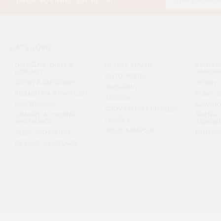
ODBER NOVINIEK EMAILOM
KATEGÓRIE
OBLEČENIE, OBUV A
KANCELÁ
DETSKÝ TOVAR
DOPLNKY
PAPIER
AUTO-MOTO
ŠPORT A OUTDOOR
HOBBY
DROGÉRIA
KOZMETIKA A PARFUMY
FILMY, 
ZDRAVIE
ELEKTRONIKA
GAMIN
CHOVATEĽSKÉ POTREBY
DOMÁCE A OSOBNÉ
DIELŇA,
HRAČKY
SPOTREBIČE
ZÁHRA
JEDLO A NÁPOJE
VEĽKÉ SPOTREBIČE
EROTIC
BÝVANIE A DOPLNKY