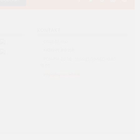
ODOBERAŤ
S
KONTAKT
ONLINEE s.r.o.
+421 948 190 358
PON-PIA 08:00 - 18:00 | SOB-NED 10:00 -
18:00
info@lepsiacena.sk