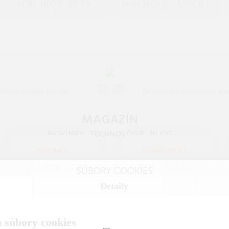
SPRCHOVÉ KÚTY
SPRCHOVÉ VANIČKY
(
0
)
(
0
)
Hračky
Hobby
 sortiment kvalitných a
Všetko pre vaše koníčky a voľ
čných hračiek pre deti
Potreby pre modelárov, um
veku. Stavebnice, bábiky,
kutilov i zberateľov. Objavte
ka i edukačné hračky od
vášeň s našou ponukou v kat
MAGAZÍN
opredných značiek.
Hobby.
NOVINKY, TECHNOLÓGIE, BLOG
NOVINKY
DOMÁCNOSŤ
IPHONE 17 A
ROBOTICKÝ
SÚBORY COOKIES
18: OPLATÍ SA
ČISTIČ
Detaily
EŠTE
BAZÉNOV
KUPOVAŤ
WYBOT S1 AI:
 súbory cookies