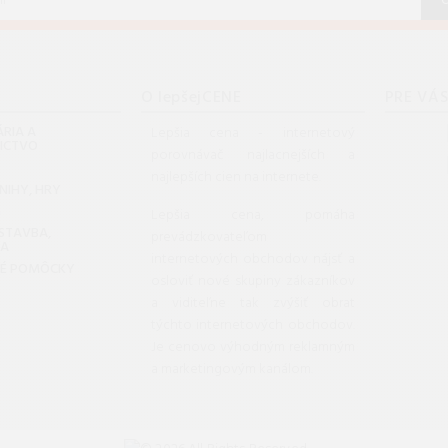
O lepšejCENE
PRE VÁ
RIA A
Lepšia cena - internetový
NICTVO
porovnávač najlacnejších a
najlepších cien na internete.
KNIHY, HRY
G
Lepšia cena, pomáha
 STAVBA,
prevádzkovateľom
DA
internetových obchodov nájsť a
KÉ POMÔCKY
osloviť nové skupiny zákazníkov
a viditeľne tak zvýšiť obrat
týchto internetových obchodov.
Je cenovo výhodným reklamným
a marketingovým kanálom.