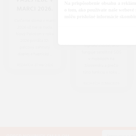
VAŠEJ IZBE V
TÁTO
Na prispôsobenie obsahu a reklám,
MARCI 2026.
NOVINKA
o tom, ako používate naše webové s
DORAZÍ K
môžu príslušné informácie skombinov
Cvičenie doma v marci
NÁM?
2026 už nie je nuda.
Nový Peloton v roku
Už žiadne miesta bez
2026 prináša 32-
signálu. Zistite, ako
palcový zahnutý
funguje satelitné SOS
displej a haptický ...
v mobiloch na
REDAKCIA 27.Mar.2026
Slovensku a prečo
túto funkciu v roku ...
REDAKCIA 27.Mar.2026