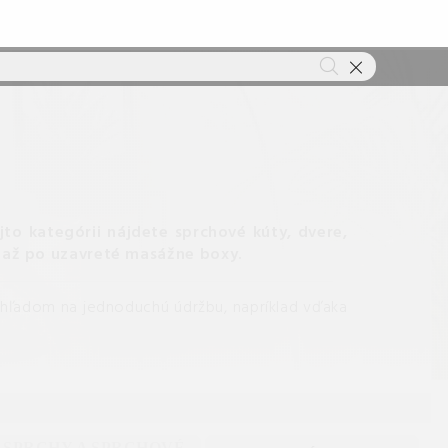
jto kategórii nájdete sprchové kúty, dvere,
í až po uzavreté masážne boxy.
 ohľadom na jednoduchú údržbu, napríklad vďaka
SPRCHY A SPRCHOVÉ