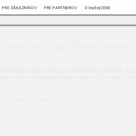
PRE ZÁKAZNÍKOV
PRE PARTNEROV
O lepšejCENE
Sprchy a príslušenstvo
 kombinuje úsporu miesta s osviežujúcim zážitkom.
V te
me riešenia od minimalistických walk-in kútov bez dver
ako hadice, hlavice a držiaky. Naše produkty sú navrhnuté s
zovaniu vodného kameňa.
RÍSLUŠENSTVO