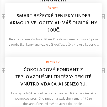
MAGAZÍN
NOVINKY, TECHNOLÓGIE, BLOG
ŠPORT
SMART BEŽECKÉ TENISKY UNDER
ARMOUR VELOCITY AI: VÁŠ DIGITÁLNY
KOUČ.
Beh bez zranení vďaka dátam. Otestovali sme tenisky s čipom
v podrážke, ktorý analyzuje váš došľap, dĺžku kroku a kadenciu.
...
REDAKCIA 27.Mar.2026
RECEPTY
ČOKOLÁDOVÝ FONDANT Z
TEPLOVZDUŠNEJ FRITÉZY: TEKUTÉ
VNÚTRO VĎAKA AI SENZORU.
Lávový koláčik je postrachom cukrárov. Ukážeme vám, ako
pomocou presného prúdenia vzduchu v smart fritéze
dosiahnuť chrumkavý povrch a dokonale ...