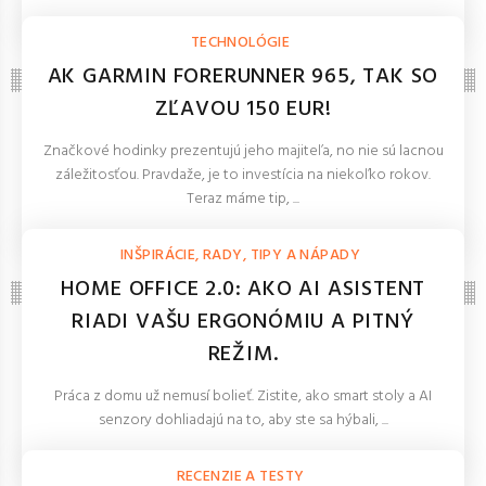
REDAKCIA 27.Mar.2026
TECHNOLÓGIE
AK GARMIN FORERUNNER 965, TAK SO
ZĽAVOU 150 EUR!
Značkové hodinky prezentujú jeho majiteľa, no nie sú lacnou
záležitosťou. Pravdaže, je to investícia na niekoľko rokov.
Teraz máme tip, ...
REDAKCIA 16.Jan.2026
INŠPIRÁCIE, RADY, TIPY A NÁPADY
HOME OFFICE 2.0: AKO AI ASISTENT
RIADI VAŠU ERGONÓMIU A PITNÝ
REŽIM.
Práca z domu už nemusí bolieť. Zistite, ako smart stoly a AI
senzory dohliadajú na to, aby ste sa hýbali, ...
REDAKCIA 27.Mar.2026
RECENZIE A TESTY