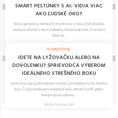
SMART PESTÚNKY S AI: VIDIA VIAC
AKO ĽUDSKÉ OKO?
Nová generácia detských monitorov v roku 2026 dokáže
analyzovať plač a dych bábätka. Otestovali sme, či sú tieto
funkcie ...
REDAKCIA 27.Mar.2026
TECHNOLÓGIE
IDETE NA LYŽOVAČKU ALEBO NA
DOVOLENKU? SPRIEVODCA VÝBEROM
IDEÁLNEHO STREŠNÉHO BOXU
Keď kufor auta jednoducho nestačí, prichádza na rad strešný
box. Či už potrebujete prepraviť lyže, detský kočík alebo
kempingovú výbavu, ...
REDAKCIA 16.Jan.2026