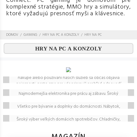
Connect. PC gaming je domovom pre
komplexné stratégie, MMO hry a simulátory,
ktoré vyžadujú presnosť myši a klávesnice.
DOMOV
GAMING
HRY NA PC A KONZOLY
HRY NA PC
HRY NA PC A KONZOLY
Často kladené otázky (FAQ)
Máte otázku? Ste na správnom mieste.
Vieme, že pri
nákupe alebo používaní našich služieb sa občas objavia
nejasnosti, preto sme pre vás pripravili prehľad odpovedí
Elektronika
na to, čo vás zaujíma najčastejšie. Ak tu predsa len
Najmodernejšia elektronika pre prácu aj zábavu. Široký
nenájdete, čo hľadáte, neváhajte nám napísať – radi vám
Bývanie a doplnky
výber televízorov, audio techniky a inteligentných
pomôžeme!
zariadení od popredných značiek.
Všetko pre bývanie a doplnky do domácnosti. Nábytok,
Veľké spotrebiče
dekorácie, sanita a osvetlenie pre váš moderný a útulný
domov.
Široký výber veľkých domácich spotrebičov. Chladničky,
práčky, umývačky a sporáky od popredných značiek za
skvelé ceny s dopravou až domov.