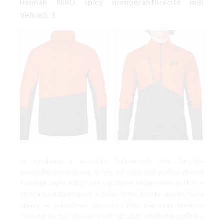
Hannah NIRO spicy orange/anthracite mel
Veľkosť: S
Je vyrobená z materiálu Polarstretch Grid. Zaručuje
maximálnu priedušnosť, skvele odvádza prebytočnú vlhkosť
a udržuje teplo. Každý deň v pohybe! Mikina Hannah Niro je
určená na skitouringové a ďalšie zimné aktivity. spodný diel a
rukávy sú zakončené lemovkou Niro disponuje hrudným
vreckom na zips efektívny vzhľad zaručí atraktívne prešitie a