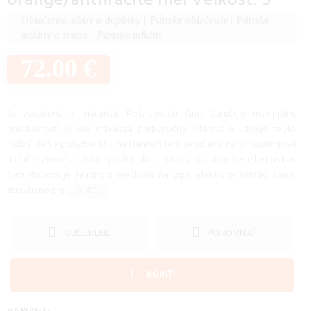
orange/anthracite mel Veľkosť: S
Oblečenie, obuv a doplnky
|
Pánske oblečenie
|
Pánske
mikiny a svetre
|
Pánske mikiny
72.00 €
Je vyrobená z materiálu Polarstretch Grid. Zaručuje maximálnu
priedušnosť, skvele odvádza prebytočnú vlhkosť a udržuje teplo.
Každý deň v pohybe! Mikina Hannah Niro je určená na skitouringové
a ďalšie zimné aktivity. spodný diel a rukávy sú zakončené lemovkou
Niro disponuje hrudným vreckom na zips efektívny vzhľad zaručí
atraktívne pre
...VIAC...
OBĽÚBENÉ
POROVNAŤ
KÚPIŤ