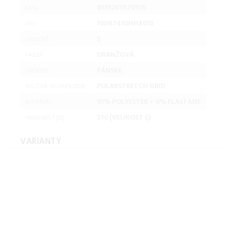
8591203575935
EAN:
10047410HHX01S
SKU:
S
VEĽKOSŤ:
ORANŽOVÁ
FARBA:
PÁNSKE
URČENIE:
POLARSTRETCH GRID
POUŽITÁ TECHNOLOGIE:
91% POLYESTER + 9% ELASTANE
MATERIÁL:
310 (VELIKOST L)
HMOTNOSŤ [G]:
VARIANTY
Hannah NIRO spicy
orange/anthracite mel
Veľkosť: L