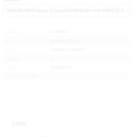
VARIANT:
HANNAH
ZNAČKA:
8591203575935
EAN:
10047410HHX01S
SKU:
S
VEĽKOSŤ:
ORANŽOVÁ
FARBA:
VIAC PARAMETROV ...
POPIS