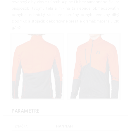
reverzný dlhý zips YKK strih Alpine Fit bez ramenného švu sa
prispôsobí tvojmu telu a mikina ťa nebude obmedzovať v
pohybe technický strih pre náročný pohyb reverzný dlhý
zips YKK a stojačik dekoratívne prešitie gramáž materiálu 210
g/m2
PARAMETRE
HANNAH
ZNAČKA: