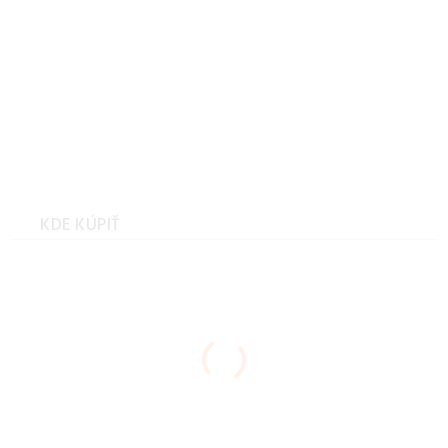
Hannah NIRO spicy
orange/anthracite mel
Veľkosť: S
KDE KÚPIŤ