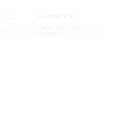
UŽITÁ
POLARSTRECH PRO
CHNOLOGIE:
96% POLYESTER + 4%
TERIÁL:
ELASTANE
Hannah NELA
HOODY lavender
aura/anthracite Veľkosť:
44