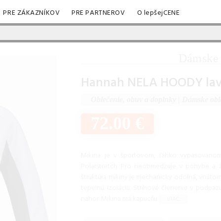
PRE ZÁKAZNÍKOV
PRE PARTNEROV
O lepšejCENE
Dámske 
Hannah NELA HOODY lave
Oblečenie, obuv a doplnky
|
Dámske obl
72.00 €
Mikina je v športovom, ľahko vypasovanom 
Polarstretch Pro neobmedzuje v pohybe a zá
štruktúra mikiny je mechanicky odolná, vnútor
tepelnú izoláciu. Strihové členenie v podpa
nahor. Mikina má kapucňu
...VIAC...