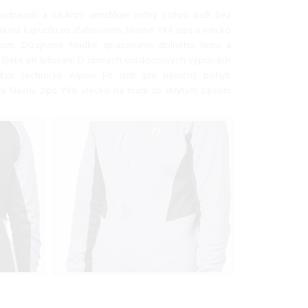
v podpazuší a rukávov umožňuje voľný pohyb paží bez
na má kapucňu so sťahovaním, hlavné YKK zips a vrecko
som. Dizajnové hladké spracovanie dolného lemu a
žijete pri lyžovaní či zimných outdoorových výpravách
tvu. technický Alpine Fit strih pre náročný pohyb
ou hlavný zips YKK vrecko na hrudi so skrytým zipsom