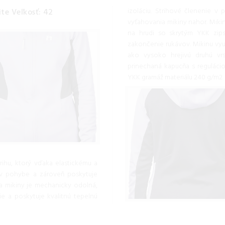
izoláciu. Strihové členenie 
e Veľkosť: 42
vyťahovania mikiny nahor. Miki
na hrudi so skrytým YKK zip
zakončenie rukávov. Mikinu vyu
ako vysoko hrejivú druhú vrs
prinechaná kapucňa s reguláci
YKK gramáž materiálu 240 g/m2
ihu, ktorý vďaka elastickému a
 v pohybe a zároveň poskytuje
úra mikiny je mechanicky odolná,
e a poskytuje kvalitnú tepelnú