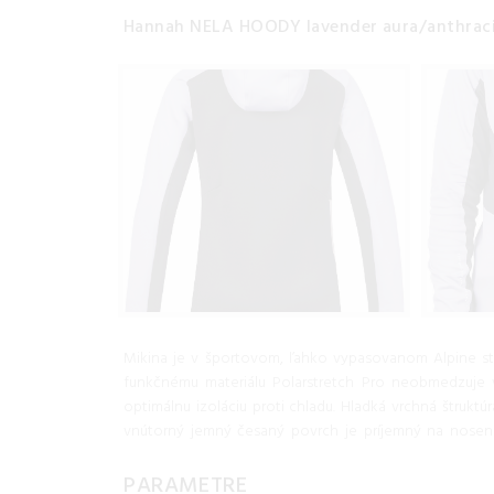
Hannah NELA HOODY lavender aura/anthracit
Mikina je v športovom, ľahko vypasovanom Alpine str
funkčnému materiálu Polarstretch Pro neobmedzuje
optimálnu izoláciu proti chladu. Hladká vrchná štrukt
vnútorný jemný česaný povrch je príjemný na noseni
PARAMETRE