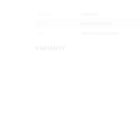
HANNAH
ZNAČKA:
8591203576093
EAN:
10047393HHX0142
SKU:
VARIANTY
Hannah NELA
Hannah NELA
HOODY lavender
HOODY lavende
aura/anthracite Veľkosť:
aura/anthracite Veľk
36
38