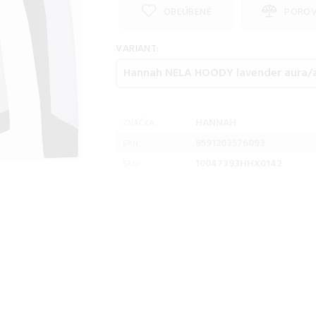
OBĽÚBENÉ
PORO
VARIANT:
HANNAH
ZNAČKA:
8591203576093
EAN:
10047393HHX0142
SKU: