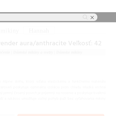
Hannah
mikiny
nder aura/anthracite Veľkosť: 42
ečenie
|
Dámské mikiny a svetry
|
Dámske mikiny
Alpine strihu, ktorý vďaka elastickému a funkčnému materiálu
roveň poskytuje optimálnu izoláciu proti chladu. Hladká vrchná
ný jemný česaný povrch je príjemný na nosenie a poskytuje kvalitnú
zuší a rukávov umožňuje voľný pohyb paží bez vyťahovania mikiny