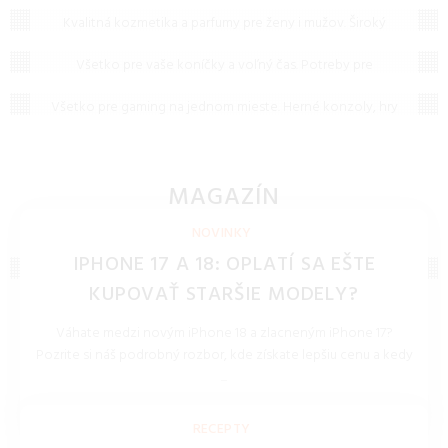
na to, čo vás zaujíma najčastejšie. Ak tu predsa len
Kvalitná kozmetika a parfumy pre ženy i mužov. Široký
nenájdete, čo hľadáte, neváhajte nám napísať – radi vám
Hobby
výber pleťovej, vlasovej a dekoratívnej kozmetiky od
pomôžeme!
svetových značiek na jednom mieste.
Všetko pre vaše koníčky a voľný čas. Potreby pre
Gaming
modelárov, umelcov, kutilov i zberateľov. Objavte svoju
vášeň s našou ponukou v kategórii Hobby.
Všetko pre gaming na jednom mieste. Herné konzoly, hry
na PC i konzoly a široká ponuka herného príslušenstva pre
začiatočníkov i profesionálov.
MAGAZÍN
NOVINKY, TECHNOLÓGIE, BLOG
NOVINKY
IPHONE 17 A 18: OPLATÍ SA EŠTE
KUPOVAŤ STARŠIE MODELY?
Váhate medzi novým iPhone 18 a zlacneným iPhone 17?
Pozrite si náš podrobný rozbor, kde získate lepšiu cenu a kedy
...
REDAKCIA 27.Mar.2026
RECEPTY