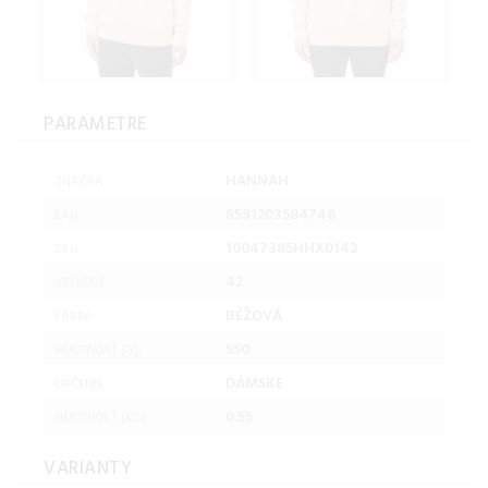
PARAMETRE
HANNAH
ZNAČKA:
8591203584746
EAN:
10047385HHX0142
SKU:
42
VEĽKOSŤ:
BÉŽOVÁ
FARBA:
550
HMOTNOSŤ [G]:
DÁMSKE
URČENIE:
0.55
HMOTNOSŤ [KG]:
VARIANTY