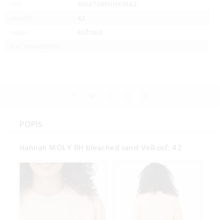
10047385HHX0142
SKU:
42
VEĽKOSŤ:
BÉŽOVÁ
FARBA:
VIAC PARAMETROV ...
POPIS
Hannah MOLY BH bleached sand Veľkosť: 42