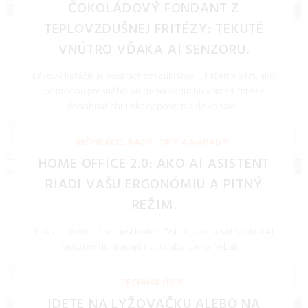
ČOKOLÁDOVÝ FONDANT Z
TEPLOVZDUŠNEJ FRITÉZY: TEKUTÉ
VNÚTRO VĎAKA AI SENZORU.
Lávový koláčik je postrachom cukrárov. Ukážeme vám, ako
pomocou presného prúdenia vzduchu v smart fritéze
dosiahnuť chrumkavý povrch a dokonale ...
REDAKCIA 27.Mar.2026
INŠPIRÁCIE, RADY, TIPY A NÁPADY
HOME OFFICE 2.0: AKO AI ASISTENT
RIADI VAŠU ERGONÓMIU A PITNÝ
REŽIM.
Práca z domu už nemusí bolieť. Zistite, ako smart stoly a AI
senzory dohliadajú na to, aby ste sa hýbali, ...
REDAKCIA 27.Mar.2026
TECHNOLÓGIE
IDETE NA LYŽOVAČKU ALEBO NA