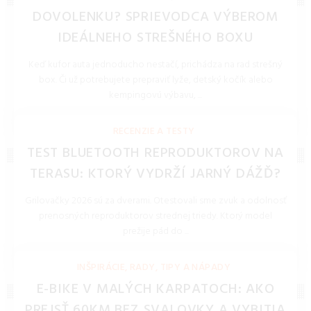
DOVOLENKU? SPRIEVODCA VÝBEROM
IDEÁLNEHO STREŠNÉHO BOXU
Keď kufor auta jednoducho nestačí, prichádza na rad strešný
box. Či už potrebujete prepraviť lyže, detský kočík alebo
kempingovú výbavu, ...
REDAKCIA 16.Jan.2026
RECENZIE A TESTY
TEST BLUETOOTH REPRODUKTOROV NA
TERASU: KTORÝ VYDRŽÍ JARNÝ DÁŽĎ?
Grilovačky 2026 sú za dverami. Otestovali sme zvuk a odolnosť
prenosných reproduktorov strednej triedy. Ktorý model
prežije pád do ...
REDAKCIA 27.Mar.2026
INŠPIRÁCIE, RADY, TIPY A NÁPADY
E-BIKE V MALÝCH KARPATOCH: AKO
PREJSŤ 60KM BEZ SVALOVKY A VYBITIA