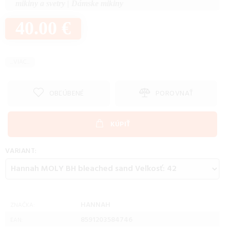
mikiny a svetry
|
Dámske mikiny
40.00 €
...VIAC...
OBĽÚBENÉ
POROVNAŤ
KÚPIŤ
VARIANT:
HANNAH
ZNAČKA:
8591203584746
EAN: