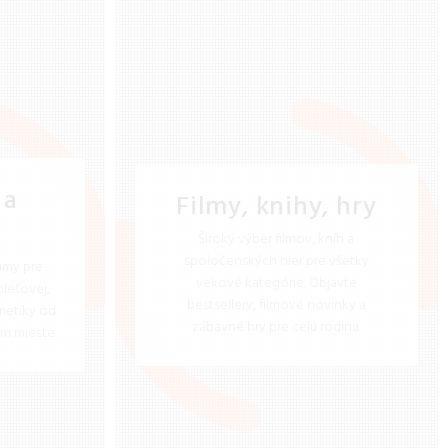
 a
Filmy, knihy, hry
Široký výber filmov, kníh a
spoločenských hier pre všetky
umy pre
vekové kategórie. Objavte
pleťovej,
bestsellery, filmové novinky a
metiky od
zábavné hry pre celú rodinu.
m mieste.