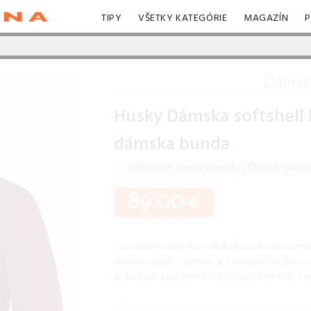
TIPY
VŠETKY KATEGÓRIE
MAGAZÍN
P
Dámsk
Husky Dámska softshell 
dámska bunda
Oblečenie, obuv a doplnky
|
Dámske obleče
89.00 €
Univerzálnu dámsku softshellovú bundu Samai 
aktívny pohyb v prírode aj za nepriaznivého p
aj dažďom a poskytne ti dokonalý komfort. z 