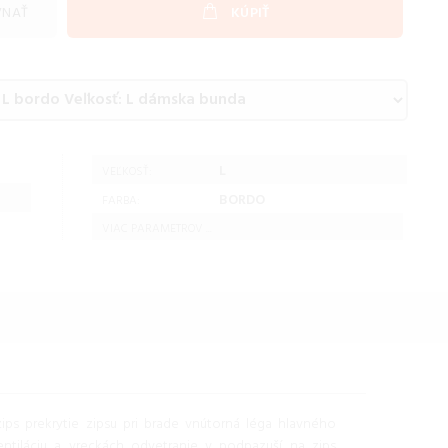
VNAŤ
KÚPIŤ
L
VEĽKOSŤ:
BORDO
FARBA:
VIAC PARAMETROV ...
ps prekrytie zipsu pri brade vnútorná léga hlavného
ntiláciu a vreckách odvetranie v podpazuší na zips