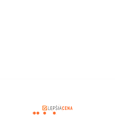
ell
Husky Dámska softshell
Husky Dámska softshell
do
bunda Samai L bordo
bunda Samai L bordo
unda
Veľkosť: XL - plus dámska
Veľkosť: XL dámska
bunda
bunda