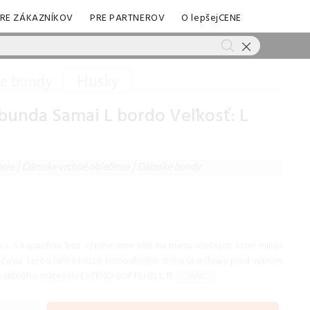
RE ZÁKAZNÍKOV
PRE PARTNEROV
O lepšejCENE
Husky
e bundy
bunda Samai L bordo Veľkosť: L
nie
|
Dámske vrchné oblečenie
|
Dámske bundy
L s kapucňou bez výplne sme ušili na mieru všetkým, ktorí milujú
očasia. Tento ľahký kúsok pohodlného strihu ťa ochráni pred vetrom
kvalitného materiálu EXTEND SOFTSHELL 15
...VIAC...