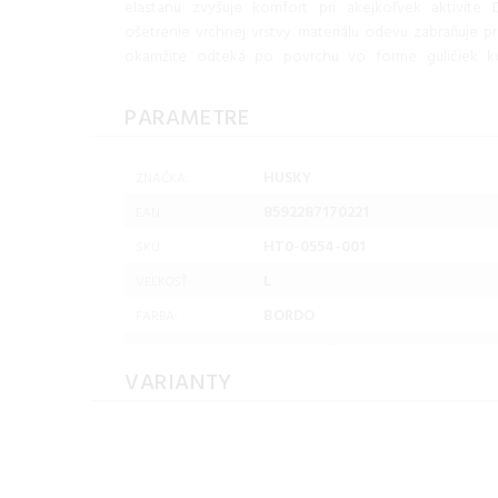
elastanu zvyšuje komfort pri akejkoľvek aktivit
ošetrenie vrchnej vrstvy materiálu odevu zabraňuje p
okamžite odteká po povrchu vo forme guličiek 
PARAMETRE
HUSKY
ZNAČKA:
8592287170221
EAN:
HT0-0554-001
SKU:
L
VEĽKOSŤ:
BORDO
FARBA:
VARIANTY