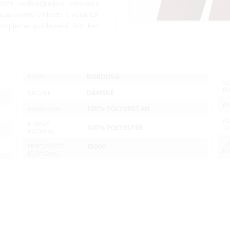
e DWR vodoodpudivé vonkajšie
resakovaniu vlhkosti a voda tak
kompletne podlepené švy bez
BORDOVÁ
FARBA:
V
[M
DÁMSKE
URČENIE:
PO
100% POLYURETAN
MEMBRÁNA:
PO
RUBOVÝ
100% POLYESTER
TE
MATERIÁL:
SV
15000
PRIEDUŠNOSŤ
MA
[G/M²/24H]: