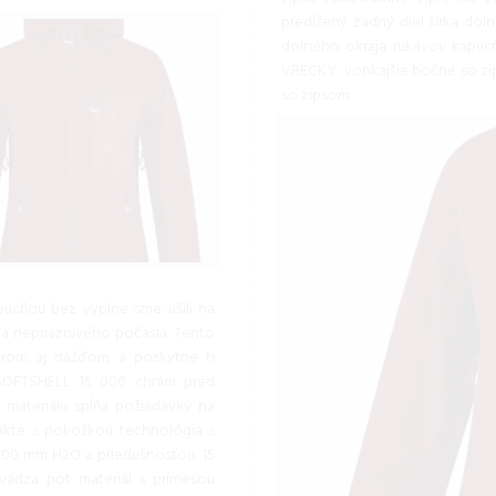
predĺžený zadný diel šírka dol
dolného okraja rukávov kapucň
VRECKY: vonkajšie bočné so zip
so zipsom
pucňou bez výplne sme ušili na
 za nepriaznivého počasia. Tento
trom aj dažďom a poskytne ti
SOFTSHELL 15 000 chráni pred
 materiálu spĺňa požiadavky na
takte s pokožkou technológia s
00 mm H2O a priedušnosťou: 15
vádza pot materiál s prímesou