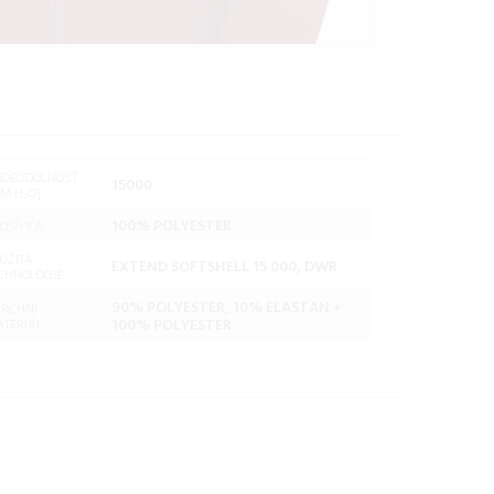
ODEODOLNOSŤ
15000
M H₂O]:
100% POLYESTER
DŠÍVKA:
UŽITÁ
EXTEND SOFTSHELL 15 000, DWR
CHNOLOGIE:
90% POLYESTER, 10% ELASTAN +
RCHNÍ
100% POLYESTER
TERIÁL: