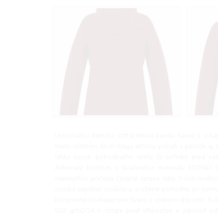
Univerzálnu dámsku softshellovú bundu Samai L s ka
mieru všetkým, ktorí milujú aktívny pohyb v prírode aj
ľahký kúsok pohodlného strihu ťa ochráni pred ve
dokonalý komfort. z kvalitného materiálu EXTEND 
nepriazňou počasia česaná úprava rubu 3-vrstvového
vysokú tepelnú izoláciu a zvýšené pohodlie pri kon
kompletne podlepenými švami s vodným stĺpcom: 15 0
000 g/m2/24 h chráni pred vlhkosťou a zároveň od