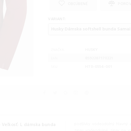
OBĽÚBENÉ
PORO
VARIANT:
HUSKY
ZNAČKA:
8592287170221
EAN:
HT0-0554-001
SKU:
podšívky vodeodolný hlavný zi
 Veľkosť: L dámska bunda
zipsu vodeodolné zipsy na ve