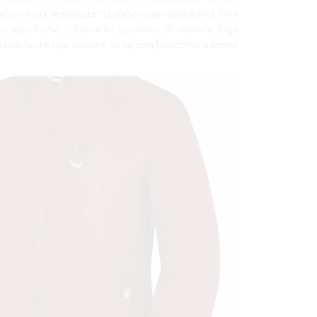
ného okraja regulovateľná sťahovaním upraviteľná šírka
a upraviteľná sťahovaním spevnený šilt reflexné logá
som | vonkajšie náprsné so zipsom | vnútorné náprsné