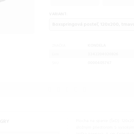
VARIANT:
KONDELA
ZNAČKA:
3342204020826
EAN:
0000405767
SKU:
Plocha na spanie (ŠxD): 120x2
EGRY
úložným priestorom S vysoký