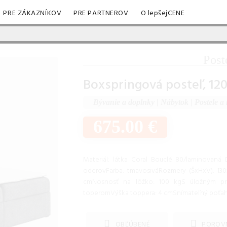
PRE ZÁKAZNÍKOV
PRE PARTNEROV
O lepšejCENE
Post
Boxspringová posteľ, 12
Bývanie a doplnky
|
Nábytok
|
Postele a 
675.00 €
Materiál: látka Coral Bouclé 80/laminovaná
oderovFarba: tmavosiváRozmery (ŠxHxV): 130
cmNosnosť na lôžko: 100 kgS úložným pr
toperomVýška toppera: 4 cmSnímateľný poťah
OBĽÚBENÉ
POROV