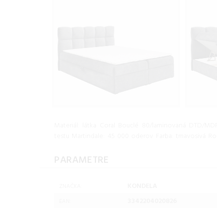
Materiál: látka Coral Bouclé 80/laminovaná DTD/MDF
testu Martindale: 45 000 oderov Farba: tmavosivá R
PARAMETRE
KONDELA
ZNAČKA:
3342204020826
EAN: