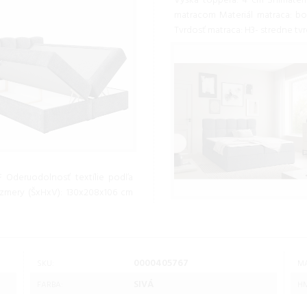
Výška toppera: 4 cm Snímateľ
matracom Materiál matraca: bo
Tvrdosť matraca: H3- stredne t
 Oderuodolnosť textílie podľa
ozmery (ŠxHxV): 130x208x106 cm
0000405767
SKU:
MA
SIVÁ
FARBA:
HM