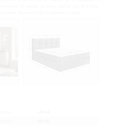
ný poťah Možnosť prať pri teplote 30 °C Dodávané s
nell/pena T30 Matrac obsahuje pružiny: cca 98 ks/1m2
vrdý matrac Plastové klzáky Dodávané s roštom
LÁTKA
TERIAL:
103.50
OTNOST: