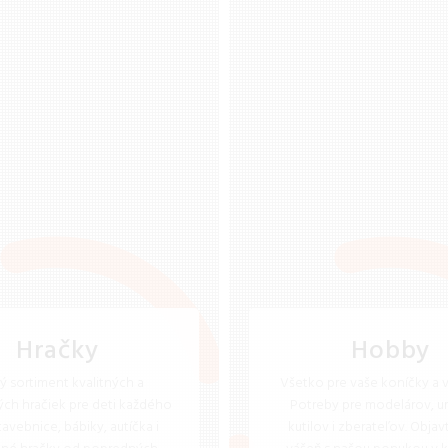
Hračky
Hobby
ký sortiment kvalitných a
Všetko pre vaše koníčky a v
ch hračiek pre deti každého
Potreby pre modelárov, u
tavebnice, bábiky, autíčka i
kutilov i zberateľov. Objav