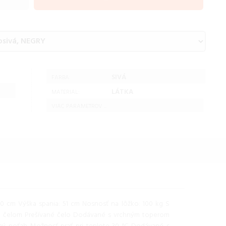
SIVÁ
FARBA:
LÁTKA
MATERIAL:
VIAC PARAMETROV ...
00 cm Výška spania: 51 cm Nosnosť na lôžko: 100 kg S
m čelom Prešívané čelo Dodávané s vrchným toperom