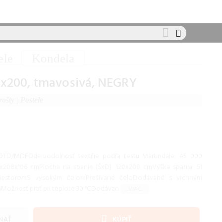
Kondela
ele
0x200, tmavosivá, NEGRY
rošty
|
Postele
 DTD/MDFOderuodolnosť textílie podľa testu Martindale: 45 000
x208x106 cmPlocha na spanie (ŠxD): 120x200 cmVýška spania: 51
iestoromS vysokým čelomPrešívané čeloDodávané s vrchným
Možnosť prať pri teplote 30 °CDodávan
...VIAC...
NAŤ
KÚPIŤ