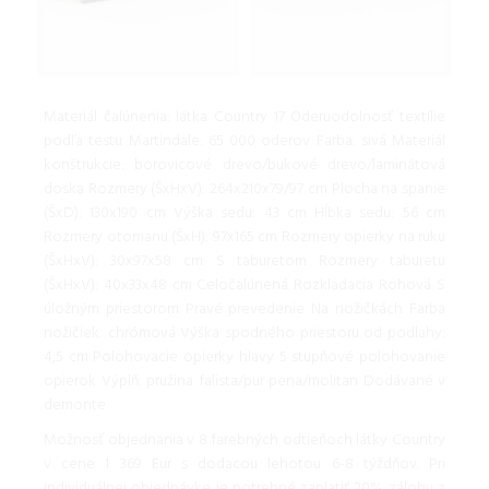
Materiál čalúnenia: látka Country 17 Oderuodolnosť textílie
podľa testu Martindale: 65 000 oderov Farba: sivá Materiál
konštrukcie: borovicové drevo/bukové drevo/laminátová
doska Rozmery (ŠxHxV): 264x210x79/97 cm Plocha na spanie
(ŠxD): 130x190 cm Výška sedu: 43 cm Hĺbka sedu: 56 cm
Rozmery otomanu (ŠxH): 97x165 cm Rozmery opierky na ruku
(ŠxHxV): 30x97x58 cm S taburetom Rozmery taburetu
(ŠxHxV): 40x33x48 cm Celočalúnená Rozkladacia Rohová S
úložným priestorom Pravé prevedenie Na nožičkách Farba
nožičiek: chrómová Výška spodného priestoru od podlahy:
4,5 cm Polohovacie opierky hlavy 5 stupňové polohovanie
opierok Výplň: pružina falista/pur pena/molitan Dodávané v
demonte
Možnosť objednania v 8 farebných odtieňoch látky Country
v cene 1 369 Eur s dodacou lehotou 6-8 týždňov. Pri
individuálnej objednávke je potrebné zaplatiť 20% zálohu z