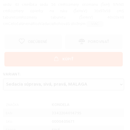
sedu: 43 cmHĺbka sedu: 56 cmRozmery otomanu (ŠxH): 97x165
cmRozmery opierky na ruku (ŠxHxV): 30x97x58 cmS
taburetomRozmery taburetu (ŠxHxV): 40x33x48
cmCeločalúnenáRozkladaciaRohováS úložným
...VIAC...
OBĽÚBENÉ
POROVNAŤ
KÚPIŤ
VARIANT:
KONDELA
ZNAČKA:
3342204014795
EAN:
0000405671
SKU: