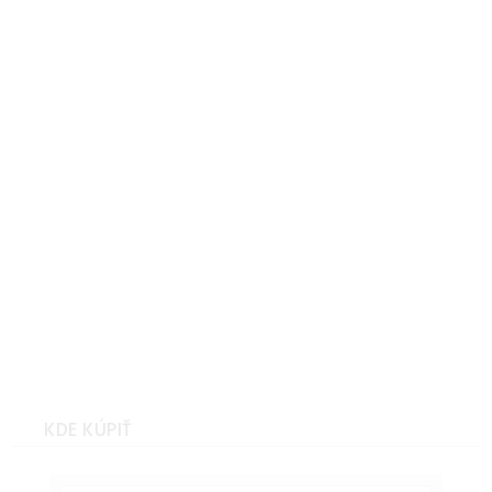
ľavá, MALAGA
Sedacia súprava, sivá, ľavá,
MALAGA
Sedacia súprava, sivá, pravá,
MALAGA
KDE KÚPIŤ