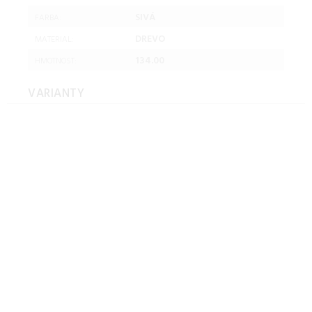
SIVÁ
FARBA:
DREVO
MATERIAL:
134.00
HMOTNOST:
VARIANTY
Sedacia súprava, hnedá,
pravá, MALAGA
Sedacia súprava, hnedá,