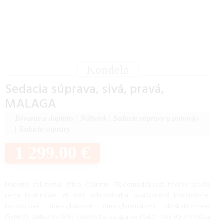
Kondela
Sedacia súprava, sivá, pravá,
MALAGA
Bývanie a doplnky
|
Nábytok
|
Sedacie súpravy a pohovky
|
Sedacie súpravy
1 299.00 €
Materiál čalúnenia: látka Country 17Oderuodolnosť textílie podľa
testu Martindale: 65 000 oderovFarba: siváMateriál konštrukcie:
borovicové drevo/bukové drevo/laminátová doskaRozmery
(ŠxHxV): 264x210x79/97 cmPlocha na spanie (ŠxD): 130x190 cmVýška