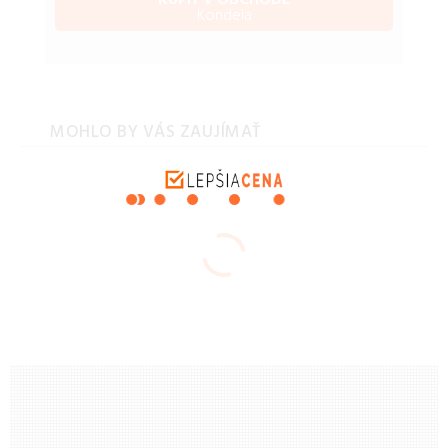
KÚPIŤ V OBCHODE
Kondela
MOHLO BY VÁS ZAUJÍMAŤ